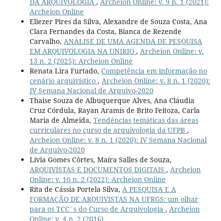
DA ARQUIVOLOGIA
,
Archeion Online: v. 9 n. 1 (2021):
Archeion Online
Eliezer Pires da Silva, Alexandre de Souza Costa, Ana
Clara Fernandes da Costa, Bianca de Rezende
Carvalho,
ANÁLISE DE UMA AGENDA DE PESQUISA
EM ARQUIVOLOGIA NA UNIRIO
,
Archeion Online: v.
13 n. 2 (2025): Archeion Online
Renata Lira Furtado,
Competência em informação no
cenário arquivístico
,
Archeion Online: v. 8 n. 1 (2020):
IV Semana Nacional de Arquivo-2020
Thaise Souza de Albuquerque Alves, Ana Cláudia
Cruz Córdula, Rayan Aramís de Brito Feitoza, Carla
Maria de Almeida,
Tendências temáticas das áreas
curriculares no curso de arquivologia da UFPB
,
Archeion Online: v. 8 n. 1 (2020): IV Semana Nacional
de Arquivo-2020
Lívia Gomes Côrtes, Maíra Salles de Souza,
ARQUIVISTAS E DOCUMENTOS DIGITAIS
,
Archeion
Online: v. 10 n. 2 (2022): Archeion Online
Rita de Cássia Portela Silva,
A PESQUISA E A
FORMAÇÃO DE ARQUIVISTAS NA UFRGS: um olhar
para os TCC´s do Curso de Arquivologia
,
Archeion
Online: v. 4 n. 2 (2016)