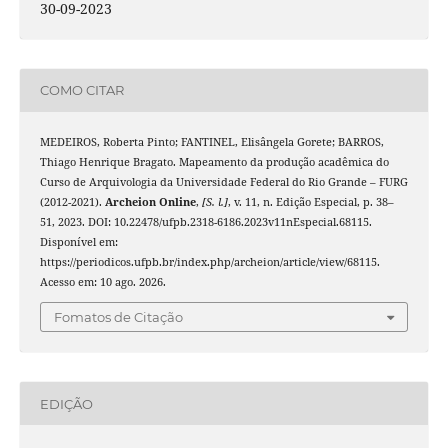
30-09-2023
COMO CITAR
MEDEIROS, Roberta Pinto; FANTINEL, Elisângela Gorete; BARROS,
Thiago Henrique Bragato. Mapeamento da produção acadêmica do
Curso de Arquivologia da Universidade Federal do Rio Grande – FURG
(2012-2021).
Archeion Online
,
[S. l.]
, v. 11, n. Edição Especial, p. 38–
51, 2023. DOI: 10.22478/ufpb.2318-6186.2023v11nEspecial.68115.
Disponível em:
https://periodicos.ufpb.br/index.php/archeion/article/view/68115.
Acesso em: 10 ago. 2026.
Fomatos de Citação
EDIÇÃO