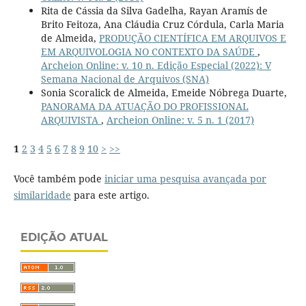
Rita de Cássia da Silva Gadelha, Rayan Aramís de
Brito Feitoza, Ana Cláudia Cruz Córdula, Carla Maria
de Almeida,
PRODUÇÃO CIENTÍFICA EM ARQUIVOS E
EM ARQUIVOLOGIA NO CONTEXTO DA SAÚDE
,
Archeion Online: v. 10 n. Edição Especial (2022): V
Semana Nacional de Arquivos (SNA)
Sonia Scoralick de Almeida, Emeide Nóbrega Duarte,
PANORAMA DA ATUAÇÃO DO PROFISSIONAL
ARQUIVISTA
,
Archeion Online: v. 5 n. 1 (2017)
1
2
3
4
5
6
7
8
9
10
>
>>
Você também pode
iniciar uma pesquisa avançada por
similaridade
para este artigo.
EDIÇÃO ATUAL