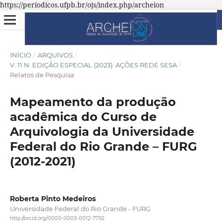
https://periodicos.ufpb.br/ojs/index.php/archeion
INÍCIO
/
ARQUIVOS
/
V. 11 N. EDIÇÃO ESPECIAL (2023): AÇÕES REDE SESA
/
Relatos de Pesquisa
Mapeamento da produção
acadêmica do Curso de
Arquivologia da Universidade
Federal do Rio Grande – FURG
(2012-2021)
Roberta Pinto Medeiros
Universidade Federal do Rio Grande - FURG
http://orcid.org/0000-0003-0012-7792