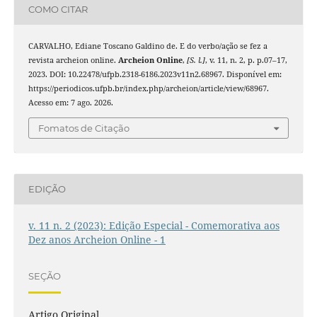
COMO CITAR
CARVALHO, Ediane Toscano Galdino de. E do verbo/ação se fez a
revista archeion online.
Archeion Online
,
[S. l.]
, v. 11, n. 2, p. p.07–17,
2023. DOI: 10.22478/ufpb.2318-6186.2023v11n2.68967. Disponível em:
https://periodicos.ufpb.br/index.php/archeion/article/view/68967.
Acesso em: 7 ago. 2026.
Fomatos de Citação
EDIÇÃO
v. 11 n. 2 (2023): Edição Especial - Comemorativa aos
Dez anos Archeion Online - 1
SEÇÃO
Artigo Original