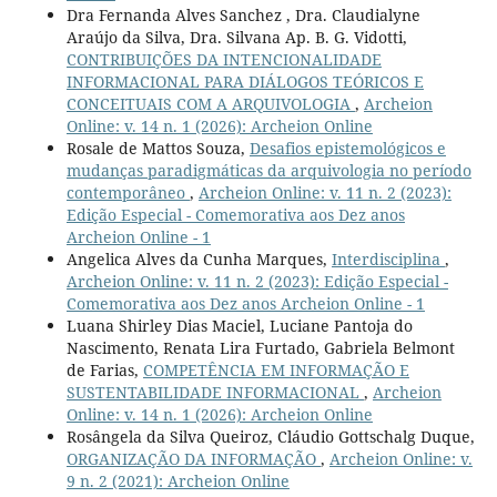
Dra Fernanda Alves Sanchez , Dra. Claudialyne
Araújo da Silva, Dra. Silvana Ap. B. G. Vidotti,
CONTRIBUIÇÕES DA INTENCIONALIDADE
INFORMACIONAL PARA DIÁLOGOS TEÓRICOS E
CONCEITUAIS COM A ARQUIVOLOGIA
,
Archeion
Online: v. 14 n. 1 (2026): Archeion Online
Rosale de Mattos Souza,
Desafios epistemológicos e
mudanças paradigmáticas da arquivologia no período
contemporâneo
,
Archeion Online: v. 11 n. 2 (2023):
Edição Especial - Comemorativa aos Dez anos
Archeion Online - 1
Angelica Alves da Cunha Marques,
Interdisciplina
,
Archeion Online: v. 11 n. 2 (2023): Edição Especial -
Comemorativa aos Dez anos Archeion Online - 1
Luana Shirley Dias Maciel, Luciane Pantoja do
Nascimento, Renata Lira Furtado, Gabriela Belmont
de Farias,
COMPETÊNCIA EM INFORMAÇÃO E
SUSTENTABILIDADE INFORMACIONAL
,
Archeion
Online: v. 14 n. 1 (2026): Archeion Online
Rosângela da Silva Queiroz, Cláudio Gottschalg Duque,
ORGANIZAÇÃO DA INFORMAÇÃO
,
Archeion Online: v.
9 n. 2 (2021): Archeion Online