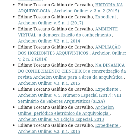
Ediane Toscano Galdino de Carvalho,
HISTÓRIA NA
ARQUIVOLOGIA
,
Archeion Online: v. 3 n. 2 (2015)
Ediane Toscano Galdino de Carvalho,
Expedient
,
Archeion Online: v. 5 n. 1 (2017)
Ediane Toscano Galdino de Carvalho,
AMBIENTE
VIRTUAL: a democratização do conhecimento
,
Archeion Online: V.2, n.1, 2014
Ediane Toscano Galdino de Carvalho,
AMPLIAÇÃO
DOS HORIZONTES ARQUIVÍSTICOS
,
Archeion Online:
v. 2 n. 2 (2014)
Ediane Toscano Galdino de Carvalho,
NA DINÂMICA
DO CONHECIMENTO CIENTÍFICO: a concretização da
revista Archeion Online para a área da arquivística
,
Archeion Online: V.3, n.1, 2015
Ediane Toscano Galdino de Carvalho,
Expediente
,
Archeion Online: V. 5, Número Especial (2017): VIII
Seminário de Saberes Arquivísticos (SESA)
Ediane Toscano Galdino de Carvalho,
Archeion
Online: periódico eletrônico de Arquivologia
,
Archeion Online: V.1 Edição Especial, 2013
Ediane Toscano Galdino de Carvalho,
Expediente
,
Archeion Online: V.3, n.1, 2015