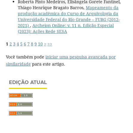
Roberta Pinto Medeiros, Elisângela Gorete Fantinel,
Thiago Henrique Bragato Barros,
Mapeamento da
produção acadêmica do Curso de Arquivologia da
Universidade Federal do Rio Grande – FURG (2012-
2021)
,
Archeion Online: v. 11 n. Edição Especial
(2023): Ações Rede SESA
1
2
3
4
5
6
7
8
9
10
>
>>
Você também pode
iniciar uma pesquisa avançada por
similaridade
para este artigo.
EDIÇÃO ATUAL