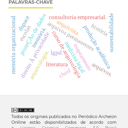
PALAVRAS-CHAVE
proteÇÃo de dados
sustentabilidade
consultoria empresarial.
dspace
memória organizacional
arquivista.
arquivos permanentes
história
produção acadêmica
escolas
memória.
curso de arquivologia
direito À privacidade
medicina legal
mapeamento
arquivologia.
lgpd.
arquivos.
literatura
chesf
Todos os originais publicados no Periódico Archeion
Onlline estão disponibilizados de acordo com
a
Licença Creative Commons 3.0 Brasil