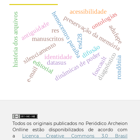
acessibilidade
hemocentro paraíba
ontologias
história dos arquivos
preservação da memória
antiguidade
adufepe
res
esd28
manuscritos
silenciamento
difusão
dinâmicas de poder
diagnóstico
identidade
rondônia
foucault
editorial
datasus
e-mail
Todos os originais publicados no Periódico Archeion
Onlline estão disponibilizados de acordo com
a
Licença Creative Commons 3.0 Brasil