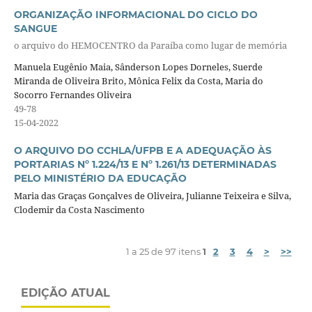
ORGANIZAÇÃO INFORMACIONAL DO CICLO DO
SANGUE
o arquivo do HEMOCENTRO da Paraíba como lugar de memória
Manuela Eugênio Maia, Sânderson Lopes Dorneles, Suerde
Miranda de Oliveira Brito, Mônica Felix da Costa, Maria do
Socorro Fernandes Oliveira
49-78
15-04-2022
O ARQUIVO DO CCHLA/UFPB E A ADEQUAÇÃO ÀS
PORTARIAS Nº 1.224/13 E Nº 1.261/13 DETERMINADAS
PELO MINISTÉRIO DA EDUCAÇÃO
Maria das Graças Gonçalves de Oliveira, Julianne Teixeira e Silva,
Clodemir da Costa Nascimento
1 a 25 de 97 itens
1
2
3
4
>
>>
EDIÇÃO ATUAL