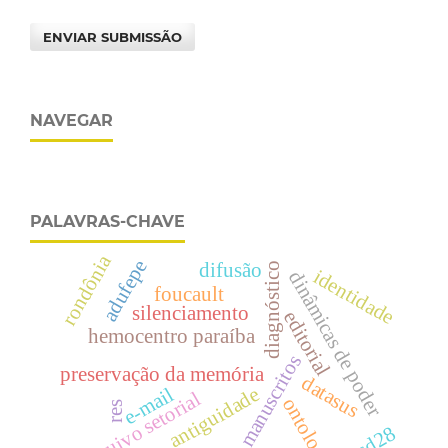
ENVIAR SUBMISSÃO
NAVEGAR
PALAVRAS-CHAVE
rondônia
adufepe
difusão
diagnóstico
identidade
dinâmicas de poder
foucault
silenciamento
editorial
hemocentro paraíba
manuscritos
preservação da memória
datasus
antiguidade
e-mail
arquivo setorial
ontologias
res
esd28