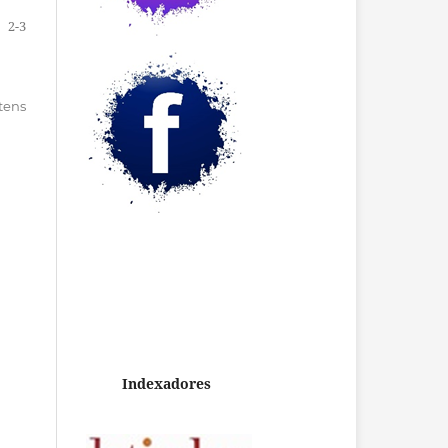
2-3
itens
Indexadores