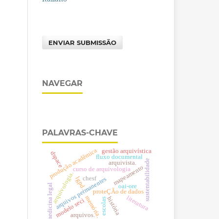
ENVIAR SUBMISSÃO
NAVEGAR
PALAVRAS-CHAVE
produção acadêmica
gestão arquivística
dspace
fluxo documental
sustentabilidade
arquivista.
mapeamento
curso de arquivologia
arquivologia.
chesf
lgpd.
arquivos permanentes
medicina legal
oai-ore
proteÇÃo de dados
literatura
memória.
história
escolas
modelo seci
arquivos.