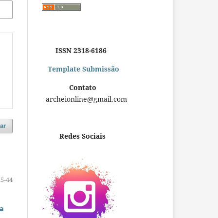
ISSN 2318-6186
Template Submissão
Contato
archeionline@gmail.com
ar
Redes Sociais
25-44
a