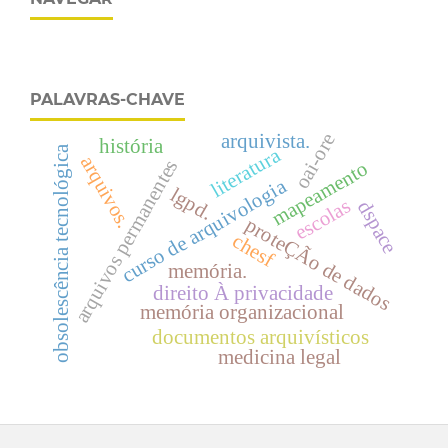
PALAVRAS-CHAVE
oai-ore
arquivista.
história
obsolescência tecnológica
literatura
arquivos.
arquivos permanentes
mapeamento
curso de arquivologia
lgpd.
escolas
dspace
proteÇÃo de dados
chesf
memória.
direito À privacidade
memória organizacional
documentos arquivísticos
medicina legal