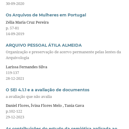
30-09-2020
Os Arquivos de Mulheres em Portugal
Zélia Maria Cruz Pereira
p. 57-81
14-09-2019
ARQUIVO PESSOAL ÁTILA ALMEIDA
Organização e preservação de acervo permanente pelas lentes da
Arquivologia
Larissa Fernandes Silva
119-137
28-12-2021
O SEI 4.1.1 e a avaliação de documentos
a avaliação que não avalia
Daniel Flores, Ívina Flores Melo , Tania Gava
p.102-122
29-12-2023
As contribuições do estudo da semiótica aplicada ao