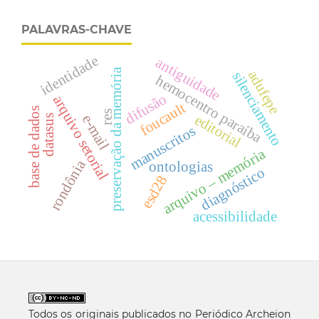
PALAVRAS-CHAVE
identidade
antiguidade
preservação da memória
adufepe
silenciamento
hemocentro paraíba
difusão
arquivo setorial
foucault
base de dados
res
editorial
e-mail
datasus
manuscritos
arquivo – memória
rondônia
ontologias
diagnóstico
esd28
acessibilidade
Todos os originais publicados no Periódico Archeion