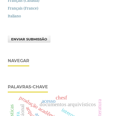
Français (Canada)
Français (France)
Italiano
ENVIAR SUBMISSÃO
NAVEGAR
PALAVRAS-CHAVE
produção acadêmica
chesf
acesso
literatura
documentos arquivísticos