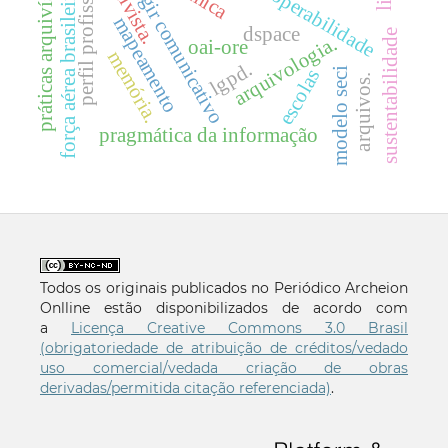
perfil profissional
práticas arquivísticas
arquivista.
interoperabilidade
força aérea brasileira.
agir comunicativo
mapeamento
dspace
sustentabilidade
arquivologia.
oai-ore
memória.
lgpd.
modelo seci
escolas
arquivos.
pragmática da informação
Todos os originais publicados no Periódico Archeion
Onlline estão disponibilizados de acordo com
a
Licença Creative Commons 3.0 Brasil
(obrigatoriedade de atribuição de créditos/vedado
uso comercial/vedada criação de obras
derivadas/permitida citação referenciada)
.