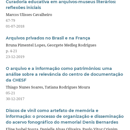
Curadoria educativa em arquivos-museus literários:
reflexões iniciais
Marcos Ulisses Cavalheiro
67-79
01-07-2018
Arquivos privados no Brasil e na França
Bruna Pimentel Lopes, Georgete Medleg Rodrigues
p. 4-21
23-12-2019
O arquivo e a informação como patrimônios: uma
análise sobre a relevância do centro de documentação
da CHESF
Thiago Nunes Soares, Tatiana Rodrigues Moura
05-21
30-12-2017
Discos de vinil como artefato de memória e
informação: o processo de organização e disseminação
do acervo fonográfico do memorial Denis Bernardes
Eline Isobel Souza, Danielle Alves Oliveira, Paulo Vitor Crispim