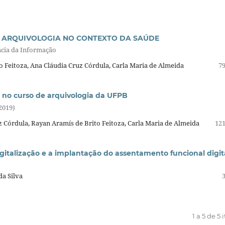
M ARQUIVOLOGIA NO CONTEXTO DA SAÚDE
cia da Informação
to Feitoza, Ana Cláudia Cruz Córdula, Carla Maria de Almeida
79
s no curso de arquivologia da UFPB
2019)
 Córdula, Rayan Aramís de Brito Feitoza, Carla Maria de Almeida
121
gitalização e a implantação do assentamento funcional digit
da Silva
1 a 5 de 5 