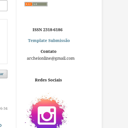
ISSN 2318-6186
Template Submissão
Contato
archeionline@gmail.com
ar
Redes Sociais
16-34
O