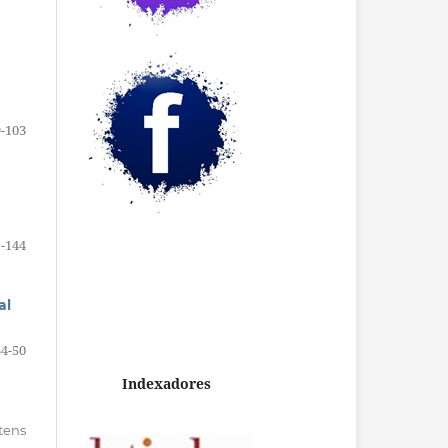
-103
-144
al
34-50
Indexadores
itens