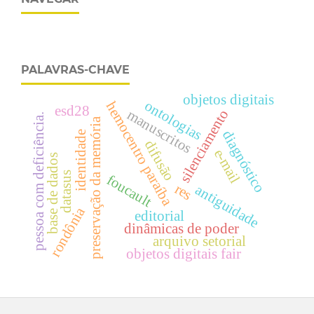
PALAVRAS-CHAVE
objetos digitais
ontologias
hemocentro paraíba
esd28
manuscritos
silenciamento
pessoa com deficiência.
preservação da memória
diagnóstico
identidade
difusão
e-mail
base de dados
datasus
foucault
res
antiguidade
rondônia
editorial
dinâmicas de poder
arquivo setorial
objetos digitais fair