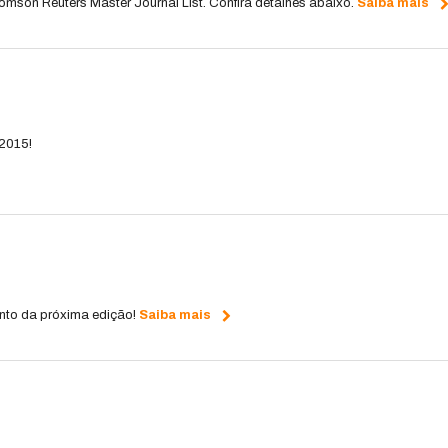
son Reuters Master Journal List. Confira detalhes abaixo.
Saiba mais
 2015!
nto da próxima edição!
Saiba mais