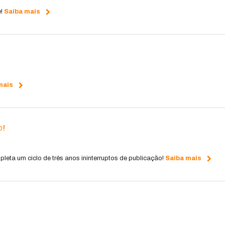
e!
Saiba mais
mais
o!
leta um ciclo de três anos ininterruptos de publicação!
Saiba mais