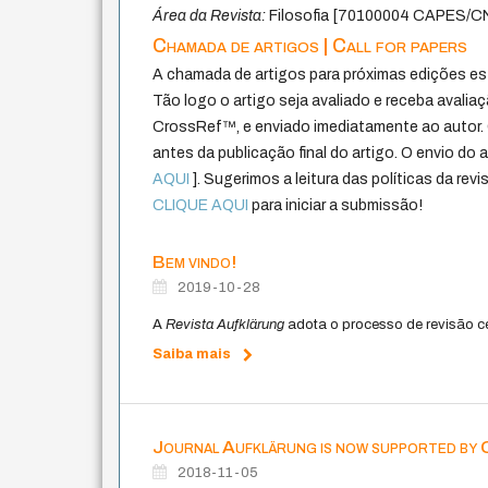
Área da Revista:
Filosofia [70100004 CAPES/C
Chamada de artigos | Call for papers
A chamada de artigos para próximas edições est
Tão logo o artigo seja avaliado e receba avaliaç
CrossRef™, e enviado imediatamente ao autor. 
antes da publicação final do artigo. O envio do 
AQUI
]. Sugerimos a leitura das políticas da re
CLIQUE AQUI
para iniciar a submissão!
Bem vindo!
2019-10-28
A
Revista Aufklärung
adota o processo de revisão ceg
Saiba mais
Journal Aufklärung is now supported 
2018-11-05