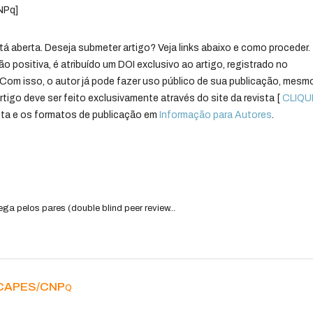
NPq]
á aberta. Deseja submeter artigo? Veja links abaixo e como proceder.
ão positiva, é atribuído um DOI exclusivo ao artigo, registrado no
Com isso, o autor já pode fazer uso público de sua publicação, mesm
artigo deve ser feito exclusivamente através do site da revista [
CLIQU
vista e os formatos de publicação em
Informação para Autores
.
a pelos pares (double blind peer review...
by CAPES/CNPq