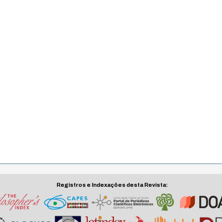
Registros e Indexações desta Revista: