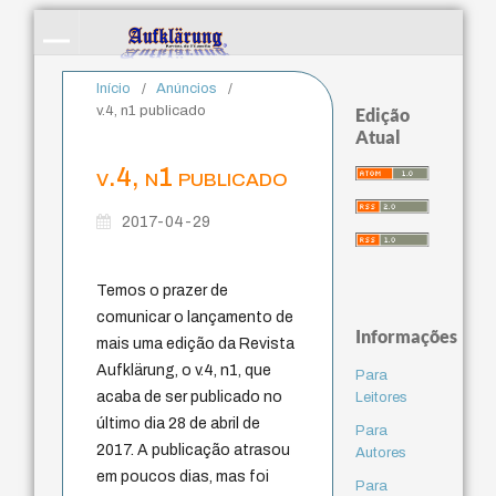
Início
/
Anúncios
/
v.4, n1 publicado
Edição
Atual
v.4, n1 publicado
2017-04-29
Temos o prazer de
comunicar o lançamento de
Informações
mais uma edição da Revista
Aufklärung, o v.4, n1, que
Para
acaba de ser publicado no
Leitores
último dia 28 de abril de
Para
2017. A publicação atrasou
Autores
em poucos dias, mas foi
Para