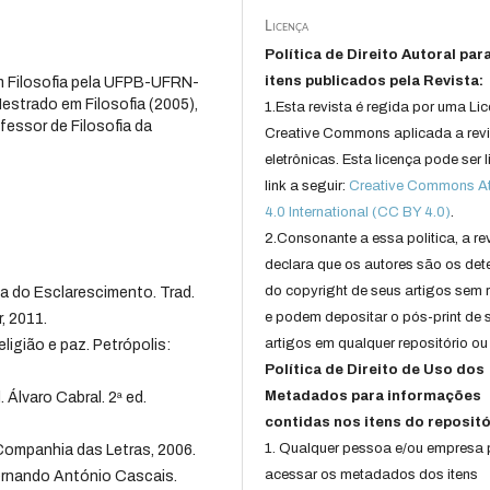
Licença
Política de Direito Autoral par
itens publicados pela Revista:
 Filosofia pela UFPB-UFRN-
estrado em Filosofia (2005),
1.Esta revista é regida por uma Li
fessor de Filosofia da
Creative Commons aplicada a rev
eletrônicas. Esta licença pode ser 
link a seguir:
Creative Commons Att
4.0 International (CC BY 4.0)
.
2.Consonante a essa politica, a re
declara que os autores são os det
do copyright de seus artigos sem r
 do Esclarescimento. Trad.
e podem depositar o pós-print de 
, 2011.
artigos em qualquer repositório ou 
ligião e paz. Petrópolis:
Política de Direito de Uso dos
Metadados para informações
 Álvaro Cabral. 2ª ed.
contidas nos itens do repositó
1. Qualquer pessoa e/ou empresa
ompanhia das Letras, 2006.
acessar os metadados dos itens
Fernando António Cascais.