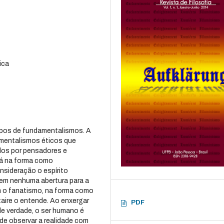
ica
ipos de fundamentalismos. A
amentalismos éticos que
dos por pensadores e
dá na forma como
nsideração o espírito
sem nenhuma abertura para a
m o fanatismo, na forma como
taire o entende. Ao enxergar
PDF
e verdade, o ser humano é
de observar a realidade com