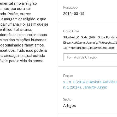
amentalismo à religião
Publicado
rnos, por esta ser
2014-03-19
ade. Porém, outros
 margem da religião, e que
ida humana. Foi assim que se
tífico, totalitário,
Como Citar
entificar e denunciar esses
Silva Neto, O. G. da. (2014). Sobre Funda
eiras das relações humanas.
Éticos.
Aufklärung: Journal of Philosophy
,
1
(1
r determinados fanatismos,
136. https://doi.org/10.18012/arf.2016.18504
mbatidos. Tudo isso poderia
uma ameaça no atual estado
Fomatos de Citação
veis para a vida da nossa
Edição
v. 1 n. 1 (2014): Revista Aufklärun
n. 1 (2014), Janeiro-Junho
Seção
Artigos