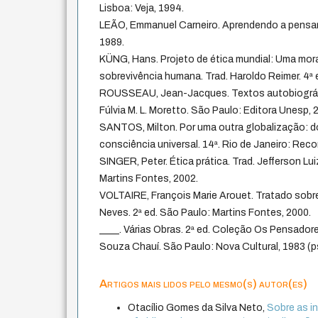
Lisboa: Veja, 1994.
LEÃO, Emmanuel Carneiro. Aprendendo a pensar. 
1989.
KÜNG, Hans. Projeto de ética mundial: Uma mor
sobrevivência humana. Trad. Haroldo Reimer. 4ª 
ROUSSEAU, Jean-Jacques. Textos autobiográfic
Fúlvia M. L. Moretto. São Paulo: Editora Unesp, 
SANTOS, Milton. Por uma outra globalização: 
consciência universal. 14ª. Rio de Janeiro: Reco
SINGER, Peter. Ética prática. Trad. Jefferson L
Martins Fontes, 2002.
VOLTAIRE, François Marie Arouet. Tratado sobre 
Neves. 2ª ed. São Paulo: Martins Fontes, 2000.
____. Várias Obras. 2ª ed. Coleção Os Pensador
Souza Chauí. São Paulo: Nova Cultural, 1983 (p
Artigos mais lidos pelo mesmo(s) autor(es)
Otacílio Gomes da Silva Neto,
Sobre as in