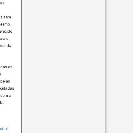
uer
os sem
 mesmo
erecido
ara o
rmos da
s
odas as
e
 pelas
iculadas
 com a
ta.
urnal