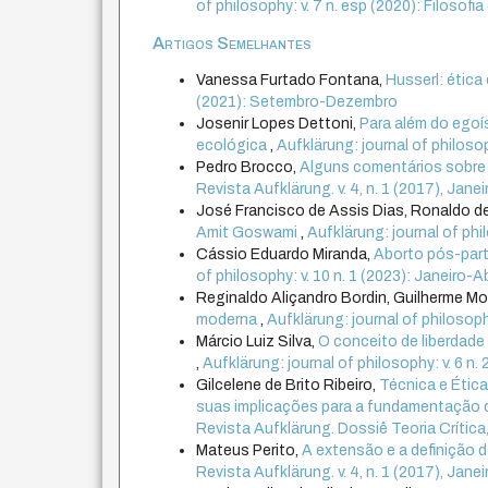
of philosophy: v. 7 n. esp (2020): Filosofia
Artigos Semelhantes
Vanessa Furtado Fontana,
Husserl: ética
(2021): Setembro-Dezembro
Josenir Lopes Dettoni,
Para além do egoí
ecológica
,
Aufklärung: journal of philosop
Pedro Brocco,
Alguns comentários sobre 
Revista Aufklärung. v. 4, n. 1 (2017), Janei
José Francisco de Assis Dias, Ronaldo de
Amit Goswami
,
Aufklärung: journal of phil
Cássio Eduardo Miranda,
Aborto pós-part
of philosophy: v. 10 n. 1 (2023): Janeiro-Ab
Reginaldo Aliçandro Bordin, Guilherme Mo
moderna
,
Aufklärung: journal of philosophy
Márcio Luiz Silva,
O conceito de liberdade 
,
Aufklärung: journal of philosophy: v. 6 n.
Gilcelene de Brito Ribeiro,
Técnica e Étic
suas implicações para a fundamentação d
Revista Aufklärung. Dossiê Teoria Crítica, P
Mateus Perito,
A extensão e a definição d
Revista Aufklärung. v. 4, n. 1 (2017), Janei