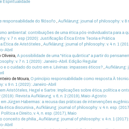
 e Espiritualidade
 e responsabilidade do filósofo
,
Aufklärung: journal of philosophy: v. 8 
smo ambiental: contribuições de uma ética pós-individualista para a 
hy: v. 7 n. esp (2020): Justificação Ética Entre Teoria e Prática
a Ética de Aristóteles
,
Aufklärung: journal of philosophy: v. 4 n. 1 (201
ro-Abril
 Oliveira,
A possibilidade de uma "ética quântica" a partir do pensame
osophy: v. 7 n. 1 (2020): Janeiro-Abril. Edição Regular
o e o cuidado do outro em e. Lévinas: impasses éticos?
,
Aufklärung: 
ril
nteiro de Moura,
O princípio responsabilidade como resposta À técnic
: v. 9 n. 1 (2022): Janeiro-Abril
em Aristóteles, Hegel e Sartre: Implicações sobre ética, política e ont
 2 (2019): Revista Aufklärung. v. 6, n. 2 (2019), Maio-Agosto
a em Jürgen Habermas: a recusa das práticas de intervenções eugênic
a ética discursiva
,
Aufklärung: journal of philosophy: v. 4 n. esp. (2017
olítica e Direito, v. 4, n. esp. (2017), Maio
o conceito de philia
,
Aufklärung: journal of philosophy: v. 4 n. 1 (2017)
ro-Abril