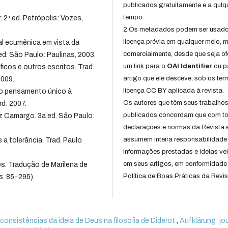
publicados gratuitamente e a qulq
tempo.
2ª ed. Petrópolis: Vozes,
2.Os metadados podem ser usad
licença prévia em qualquer meio,
al ecumênica em vista da
comercialmente, desde que seja of
ed. São Paulo: Paulinas, 2003.
um link para o
OAI Identifier
ou p
os e outros escritos. Trad.
artigo que ele desceve, sob os te
2009.
licença CC BY aplicada à revista.
do pensamento único à
Os autores que têm seus trabalho
rd: 2007.
publicados concordam que com t
uiz Camargo. 3a ed. São Paulo:
declarações e normas da Revista 
assumem inteira responsabilidade
a tolerância. Trad. Paulo
informações prestadas e ideias ve
em seus artigos, em conformidade
es. Tradução de Marilena de
Política de Boas Práticas da Revis
s. 85-295).
consistências da ideia de Deus na filosofia de Diderot
,
Aufklärung: jo