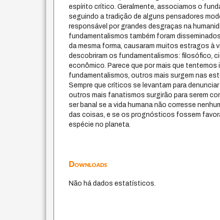
espírito crítico. Geralmente, associamos o fund
seguindo a tradição de alguns pensadores mode
responsável por grandes desgraças na humanid
fundamentalismos também foram disseminados à
da mesma forma, causaram muitos estragos à v
descobriram os fundamentalismos: filosófico, cien
econômico. Parece que por mais que tentemos id
fundamentalismos, outros mais surgem nas est
Sempre que críticos se levantam para denuncia
outros mais fanatismos surgirão para serem co
ser banal se a vida humana não corresse nenh
das coisas, e se os prognósticos fossem favorá
espécie no planeta.
Downloads
Não há dados estatísticos.