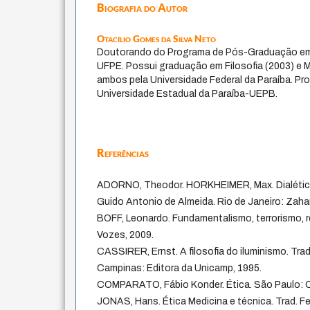
Biografia do Autor
Otacílio Gomes da Silva Neto
Doutorando do Programa de Pós-Graduação em
UFPE. Possui graduação em Filosofia (2003) e M
ambos pela Universidade Federal da Paraíba. Pro
Universidade Estadual da Paraíba-UEPB.
Referências
ADORNO, Theodor. HORKHEIMER, Max. Dialética
Guido Antonio de Almeida. Rio de Janeiro: Zahar
BOFF, Leonardo. Fundamentalismo, terrorismo, re
Vozes, 2009.
CASSIRER, Ernst. A filosofia do iluminismo. Trad.
Campinas: Editora da Unicamp, 1995.
COMPARATO, Fábio Konder. Ética. São Paulo: C
JONAS, Hans. Ética Medicina e técnica. Trad. 