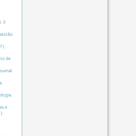
n. 3
questão
7):
nto de
journal
a
ologia
as e
):
: