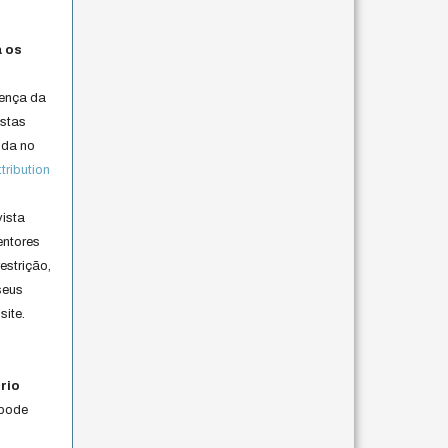
a os
cença da
istas
lida no
ribution
vista
entores
estrição,
seus
site.
rio
 pode