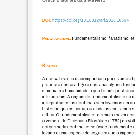
Otacílio Gomes da Silva Neto
DOI:
https://doi.org/10.18012/arf.2016.18504
Palavras-chave:
Fundamentalismo, fanatismo, ét
Resumo
A nossa história é acompanhada por diversos t
proposta desse artigo é destacar alguns fund
marcaram a humanidade e que foram questiona
intelectuais. A origem do fundamentalismo se 
interpretamos as doutrinas sem levarmos em co
histórico que as cerca, ou ainda as aceitamos 
crítica. O fundamentalismo tem muito haver co
o verbete do Dicionário Filosófico (1752) de Vol
determinada doutrina como único fundamento d
levado a uma espécie de cegueira que o impede 