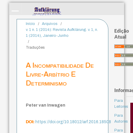
Início
/
Arquivos
/
v. 1 n. 1 (2014): Revista Aufklärung. v. 1, n.
Edição
1 (2014), Janeiro-Junho
Atual
/
Traduções
A Incompatibilidade De
Livre-Arbítrio E
Determinismo
Informa
Para
Peter van Inwagen
Leitores
Para
DOI:
Autores
https://doi.org/10.18012/arf.2016.18508
Para