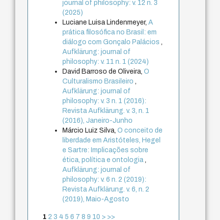
journal of philosophy: v. 12 n. 3
(2025)
Luciane Luisa Lindenmeyer,
A
prática filosófica no Brasil: em
diálogo com Gonçalo Palácios
,
Aufklärung: journal of
philosophy: v. 11 n. 1 (2024)
David Barroso de Oliveira,
O
Culturalismo Brasileiro
,
Aufklärung: journal of
philosophy: v. 3 n. 1 (2016):
Revista Aufklärung. v. 3, n. 1
(2016), Janeiro-Junho
Márcio Luiz Silva,
O conceito de
liberdade em Aristóteles, Hegel
e Sartre: Implicações sobre
ética, política e ontologia
,
Aufklärung: journal of
philosophy: v. 6 n. 2 (2019):
Revista Aufklärung. v. 6, n. 2
(2019), Maio-Agosto
1
2
3
4
5
6
7
8
9
10
>
>>