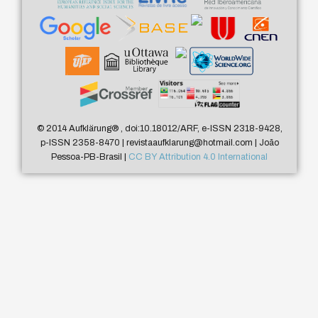
© 2014 Aufklärung
®
, doi:10.18012/ARF, e-ISSN 2318-9428,
p-ISSN 2358-8470 | revistaaufklarung@hotmail.com | João
Pessoa-PB-Brasil |
CC BY Attribution 4.0 International