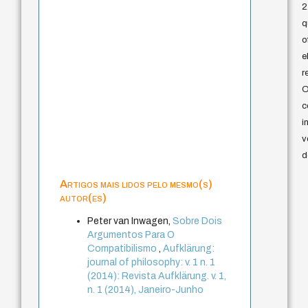
2
q
o
e
r
O
c
i
v
d
Artigos mais lidos pelo mesmo(s)
autor(es)
Peter van Inwagen,
Sobre Dois
Argumentos Para O
Compatibilismo
,
Aufklärung:
journal of philosophy: v. 1 n. 1
(2014): Revista Aufklärung. v. 1,
n. 1 (2014), Janeiro-Junho