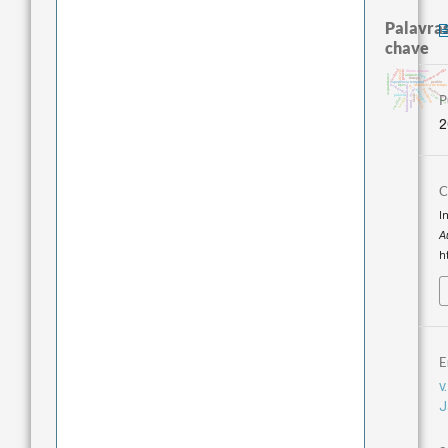
Palavras
chave
homem-medida
realidad
direito romano
desejo
género
logos
acquaintance
animais
therapy
experiência temporal
perdón
pedagogia
leyes
metafísica do tempo
fundamentalismo
lei
jacobi
intolerância
guayaquil
protágoras
j.c.m. neto
P
idade
palavra
violencia
sacrifício
bataille
mind
2
C
I
A
ht
E
v
J