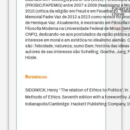
(PROBIC/FAPEMIG) entre 2007 e 2009 (Narcisismo e Mod
Palavras
2010 (crítica da religião em Freud e em Feuerbach). Tra
chave
Memorial Padre Vaz de 2012 a 2013 como revisor no pro
judaísmo
revelação
constitucional
nome
japanese education thoughts
de Henrique Vaz. Atualmente, é mestrando em Filosofia n
escola de frankfurt
popper
sensus communis
física quântica
autentic
ética.
formação
immanuel kant
constituição
gosto
ren
mulher
código da dinastia nguyen
yi
redução
Filosofia Moderna na Universidade Federal de Minas Ger
carnap
juízo
impessoal
totalizaç
li
falseabilidade
public reason
moral philosophy
CNPQ, dedicando-se aos postulados da razão prática pu
interesse em moral e em estética no idealismo alemão. 
são: felicidade; natureza; sumo Bem; história das ideia
autores de seu interesse são Schelling, Goethe, Jung, Fi
Hösle.
Referências
SIDGWICK, Henry. “The relation of Ethics to Politics”, I
Methods of Ethics. Seventh edition with a foreword by 
Indianapolis/Cambridge: Hackett Publishing Company, 19