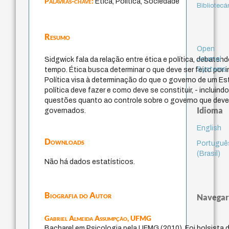
Palavras-chave:
Ética, Política, Sociedade
Bibliotecá
Resumo
Open
Journal
Sidgwick fala da relação entre ética e política, debate
Systems
tempo. Ética busca determinar o que deve ser feito por 
Política visa à determinação do que o governo de um E
política deve fazer e como deve se constituir, - incluindo
questões quanto ao controle sobre o governo que dever
Idioma
governados.
English
Downloads
Portuguê
(Brasil)
Não há dados estatísticos.
Biografia do Autor
Navegar
Gabriel Almeida Assumpção,
UFMG
Bacharel em Psicologia pela UFMG (2010). Foi bolsista de