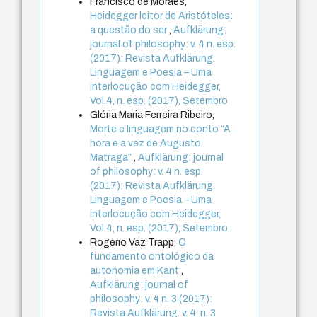
Francisco de Moraes,
Heidegger leitor de Aristóteles:
a questão do ser
,
Aufklärung:
journal of philosophy: v. 4 n. esp.
(2017): Revista Aufklärung.
Linguagem e Poesia – Uma
interlocução com Heidegger,
Vol.4, n. esp. (2017), Setembro
Glória Maria Ferreira Ribeiro,
Morte e linguagem no conto “A
hora e a vez de Augusto
Matraga”
,
Aufklärung: journal
of philosophy: v. 4 n. esp.
(2017): Revista Aufklärung.
Linguagem e Poesia – Uma
interlocução com Heidegger,
Vol.4, n. esp. (2017), Setembro
Rogério Vaz Trapp,
O
fundamento ontológico da
autonomia em Kant
,
Aufklärung: journal of
philosophy: v. 4 n. 3 (2017):
Revista Aufklärung. v. 4, n. 3