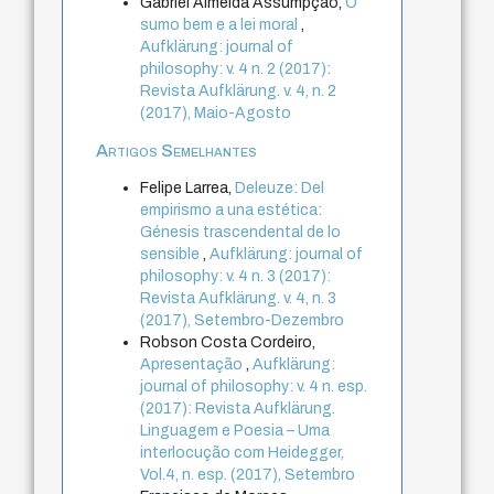
Gabriel Almeida Assumpção,
O
sumo bem e a lei moral
,
Aufklärung: journal of
philosophy: v. 4 n. 2 (2017):
Revista Aufklärung. v. 4, n. 2
(2017), Maio-Agosto
Artigos Semelhantes
Felipe Larrea,
Deleuze: Del
empirismo a una estética:
Génesis trascendental de lo
sensible
,
Aufklärung: journal of
philosophy: v. 4 n. 3 (2017):
Revista Aufklärung. v. 4, n. 3
(2017), Setembro-Dezembro
Robson Costa Cordeiro,
Apresentação
,
Aufklärung:
journal of philosophy: v. 4 n. esp.
(2017): Revista Aufklärung.
Linguagem e Poesia – Uma
interlocução com Heidegger,
Vol.4, n. esp. (2017), Setembro