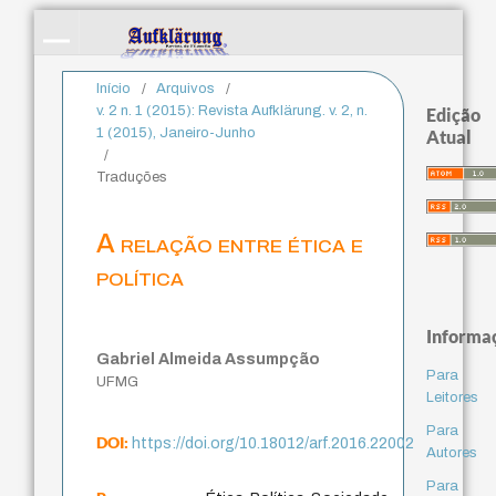
Início
/
Arquivos
/
v. 2 n. 1 (2015): Revista Aufklärung. v. 2, n.
Edição
1 (2015), Janeiro-Junho
Atual
/
Traduções
A relação entre ética e
política
Informa
Gabriel Almeida Assumpção
Para
UFMG
Leitores
Para
DOI:
https://doi.org/10.18012/arf.2016.22002
Autores
Para