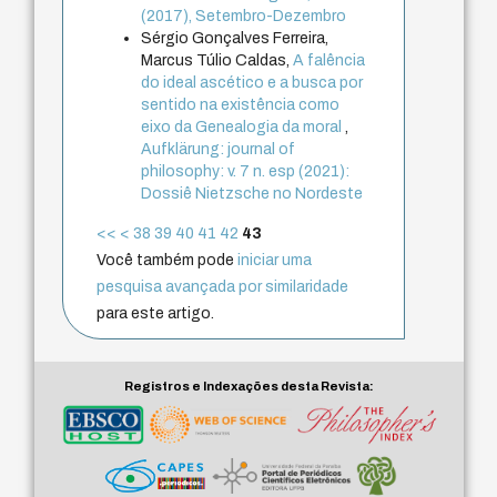
(2017), Setembro-Dezembro
Sérgio Gonçalves Ferreira,
Marcus Túlio Caldas,
A falência
do ideal ascético e a busca por
sentido na existência como
eixo da Genealogia da moral
,
Aufklärung: journal of
philosophy: v. 7 n. esp (2021):
Dossiê Nietzsche no Nordeste
<<
<
38
39
40
41
42
43
Você também pode
iniciar uma
pesquisa avançada por similaridade
para este artigo.
Registros e Indexações desta Revista: