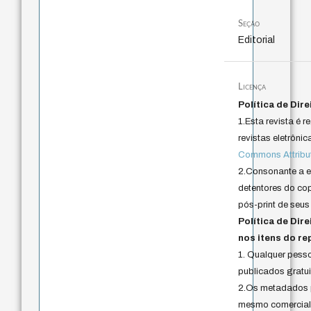
Seção
Editorial
Licença
Política de Dire
1.Esta revista é
revistas eletrônic
Commons Attributi
2.Consonante a es
detentores do cop
pós-print de seus 
Política de Di
nos itens do re
1. Qualquer pess
publicados gratu
2.Os metadados p
mesmo comercialm