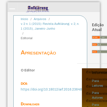
Início
/
Arquivos
/
v. 2 n. 1 (2015): Revista Aufklärung. v. 2, n.
Edição
1 (2015), Janeiro-Junho
Atual
/
Editorial
Apresentação
O Editor
Informa
Para
DOI:
Leitores
https://doi.org/10.18012/arf.2016.23648
Para
Autores
Downloads
Para