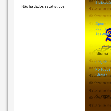
Bibliotecá
Não há dados estatísticos.
Open
Journal
Systems
Idioma
English
Portuguê
(Brasil)
Navegar