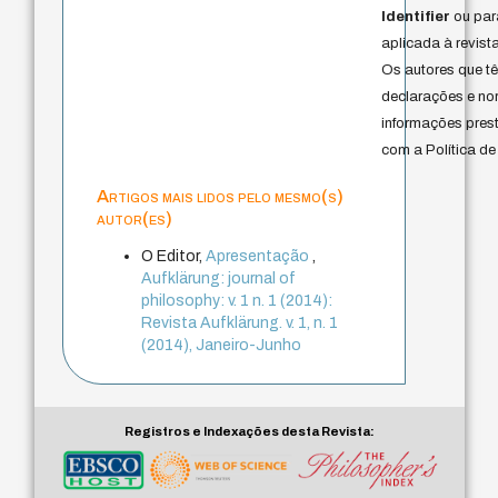
Identifier
ou par
aplicada à revista
Os autores que t
declarações e no
informações pres
com a Política de
Artigos mais lidos pelo mesmo(s)
autor(es)
O Editor,
Apresentação
,
Aufklärung: journal of
philosophy: v. 1 n. 1 (2014):
Revista Aufklärung. v. 1, n. 1
(2014), Janeiro-Junho
Registros e Indexações desta Revista: