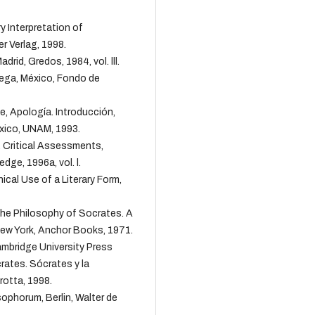
y Interpretation of
r Verlag, 1998.
drid, Gredos, 1984, vol. lll.
riega, México, Fondo de
 Apología. Introducción,
éxico, UNAM, 1993.
 Critical Assessments,
edge, 1996a, vol. l.
cal Use of a Literary Form,
The Philosophy of Socrates. A
 New York, Anchor Books, 1971.
ambridge University Press
tes. Sócrates y la
rotta, 1998.
phorum, Berlin, Walter de