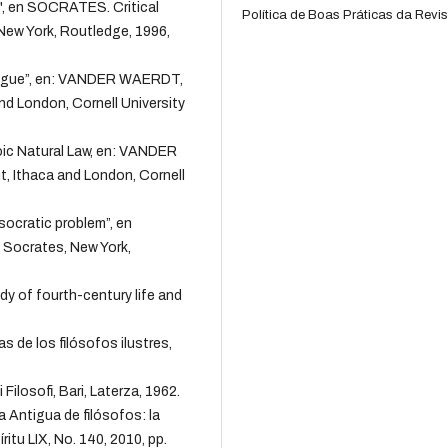
", en SOCRATES. Critical
Política de Boas Práticas da Revis
 New York, Routledge, 1996,
alogue”, en: VANDER WAERDT,
nd London, Cornell University
toic Natural Law, en: VANDER
, Ithaca and London, Cornell
socratic problem”, en
 Socrates, New York,
dy of fourth-century life and
de los filósofos ilustres,
losofi, Bari, Laterza, 1962.
a Antigua de filósofos: la
itu LIX, No. 140, 2010, pp.