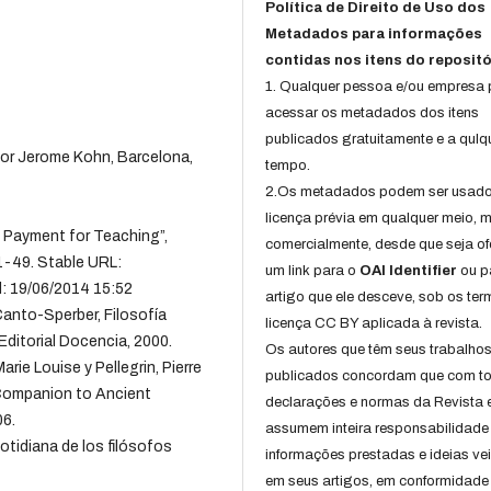
Política de Direito de Uso dos
Metadados para informações
contidas nos itens do repositó
1. Qualquer pessoa e/ou empresa
acessar os metadados dos itens
publicados gratuitamente e a qulq
por Jerome Kohn, Barcelona,
tempo.
2.Os metadados podem ser usad
licença prévia em qualquer meio,
 Payment for Teaching”,
comercialmente, desde que seja of
. 1-49. Stable URL:
um link para o
OAI Identifier
ou p
: 19/06/2014 15:52
artigo que ele desceve, sob os te
anto-Sperber, Filosofía
licença CC BY aplicada à revista.
Editorial Docencia, 2000.
Os autores que têm seus trabalho
rie Louise y Pellegrin, Pierre
publicados concordam que com t
 Companion to Ancient
declarações e normas da Revista 
06.
assumem inteira responsabilidade
otidiana de los filósofos
informações prestadas e ideias ve
em seus artigos, em conformidade