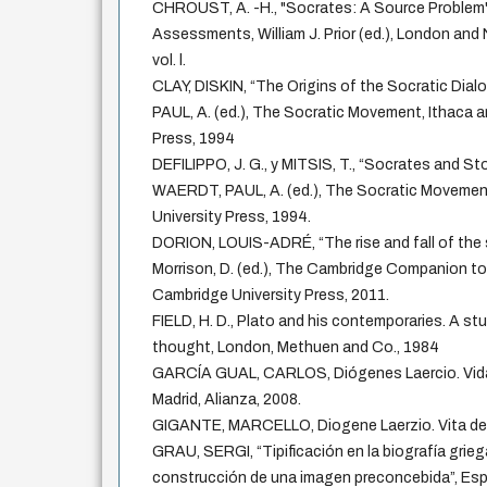
CHROUST, A. -H., "Socrates: A Source Problem
Assessments, William J. Prior (ed.), London and
vol. l.
CLAY, DISKIN, “The Origins of the Socratic Di
PAUL, A. (ed.), The Socratic Movement, Ithaca a
Press, 1994
DEFILIPPO, J. G., y MITSIS, T., “Socrates and S
WAERDT, PAUL, A. (ed.), The Socratic Movement
University Press, 1994.
DORION, LOUIS-ADRÉ, “The rise and fall of the 
Morrison, D. (ed.), The Cambridge Companion to
Cambridge University Press, 2011.
FIELD, H. D., Plato and his contemporaries. A stu
thought, London, Methuen and Co., 1984
GARCÍA GUAL, CARLOS, Diógenes Laercio. Vidas 
Madrid, Alianza, 2008.
GIGANTE, MARCELLO, Diogene Laerzio. Vita dei Fi
GRAU, SERGI, “Tipificación en la biografía grieg
construcción de una imagen preconcebida”, Espír