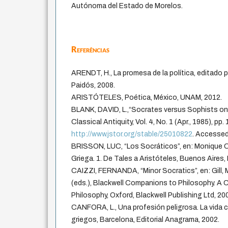
Autónoma del Estado de Morelos.
Referências
ARENDT, H., La promesa de la política, editado 
Paidós, 2008.
ARISTÓTELES, Poética, México, UNAM, 2012.
BLANK, DAVID, L.,“Socrates versus Sophists on
Classical Antiquity, Vol. 4, No. 1 (Apr., 1985), pp
http://www.jstor.org/stable/25010822
. Accessed
BRISSON, LUC, “Los Socráticos”, en: Monique C
Griega. 1. De Tales a Aristóteles, Buenos Aires, 
CAIZZI, FERNANDA, “Minor Socratics”, en: Gill, Ma
(eds.), Blackwell Companions to Philosophy. A
Philosophy, Oxford, Blackwell Publishing Ltd, 20
CANFORA, L., Una profesión peligrosa. La vida c
griegos, Barcelona, Editorial Anagrama, 2002.