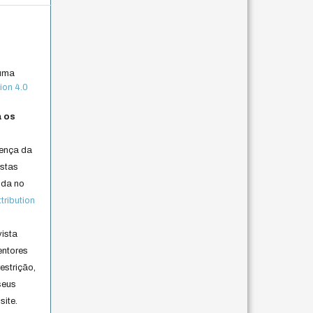
 uma
ion 4.0
a os
cença da
istas
lida no
ribution
vista
entores
estrição,
seus
site.