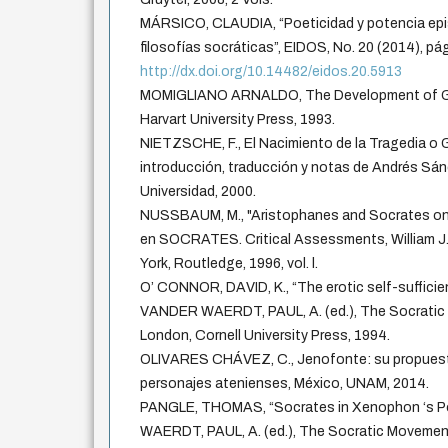
MÁRSICO, CLAUDIA, “Poeticidad y potencia epis
filosofías socráticas”, EIDOS, No. 20 (2014), pá
http://dx.doi.org/10.14482/eidos.20.5913
MOMIGLIANO ARNALDO, The Development of Gr
Harvart University Press, 1993.
NIETZSCHE, F., El Nacimiento de la Tragedia o G
introducción, traducción y notas de Andrés Sán
Universidad, 2000.
NUSSBAUM, M., "Aristophanes and Socrates on 
en SOCRATES. Critical Assessments, William J. 
York, Routledge, 1996, vol. l.
O’ CONNOR, DAVID, K., “The erotic self-sufficie
VANDER WAERDT, PAUL, A. (ed.), The Socratic
London, Cornell University Press, 1994.
OLIVARES CHÁVEZ, C., Jenofonte: su propuesta 
personajes atenienses, México, UNAM, 2014.
PANGLE, THOMAS, “Socrates in Xenophon ‘s Pol
WAERDT, PAUL, A. (ed.), The Socratic Movement