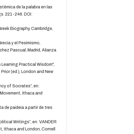
témica de la palabra en las
gs. 221-246. DOI:
eek Biography, Cambridge,
recia y el Pesimismo,
chez Pascual, Madrid, Alianza
Learning Practical Wisdom",
Prior (ed.), London and New
ncy of Socrates”, en:
 Movement, Ithaca and
de paideia a partir de tres
itical Writings”, en: VANDER
, Ithaca and London, Cornell