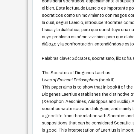
considerar socráticos, especialmente el supues
el bien. Esta lectura de Laercio es importante p
socráticos como un movimiento con rasgos comu
la cual, según Laercio, introduce Sócrates como 
física y la dialéctica, pero que constituye una n
cuyo problema es cómo vivir bien, pero que elabo
diálogo y la confrontación, entendiéndose esto
Palabras clave: Sócrates, socratismo, filosofía 
The Socrates of Diogenes Laertius.
Lives of Eminent Philosophers
(book
II)
This paper aims is to show that in book II of the
Diogenes Laertius establishes the distinctive tr
(Xenophon, Aeschines, Aristippus and Euclid). A
socratics wrote socratic dialogues, and mainly
a good life from their relation with Socrates an
suppositions that can be considered Socratic, 
is good. This interpretation of Laertius is impo