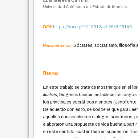
Luis Gerena Carrillo
Universidad Autónoma del Estado de Morelos
DOI:
https://doi.org/10.18012/arf.2016.25145
Palavras-chave:
Sócrates, socratismo, filosofía 
Resumo
En este trabajo se trata de mostrar que en el libro
ilustres
, Diógenes Laercio establece los rasgos
los principales socráticos menores (Jenofonte, 
De acuerdo con esto, se sostiene que para Laer
aquellos que escribieron diálogos socráticos, p
elaboraron una propuesta de vida buena a partir 
en este sentido, sustentada en supuestos filo