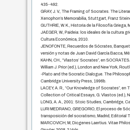
435-492.
GRAY, J. V., The Framing of Socrates. The Literar
Xenophon’s Memorabilia, Stuttgart, Franz Steine
GUTHRIE, W. K., Historia de la Filosofía Griega, Ma
JAEGER, W., Paideia: los ideales de la cultura g
Cultura Económica, 2010.
JENOFONTE, Recuerdos de Sócrates, Banquete,
versión y notas de Juan David García Bacca, M
KAHN, CH., “Vlastos’ Socrates”, en SOCRATES.
William J. Prior (ed.), London and New York, Routl
-Plato and the Socratic Dialogue. The Philosophi
Cambridge University Press, 1996b.
LACEY, A. R., “Our Knowledge of Socrates”, en 
Collection of Critical Essays, G. Vlastos (ed.),
LONG, A. A., 2001: Stoic Studies, Cambridge, C
LURI MEDRANO, GREGORIO, El proceso de Sócra
transposición del socratismo, Madrid, Editorial T
MARCOVICH, M, Diogenes Laertius. Vitae Philoso
Gruyter, 2008, 2 Vols.