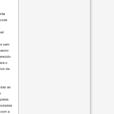
rio
 pode
uer
os sem
 mesmo
erecido
ara o
rmos da
s
odas as
e
 pelas
iculadas
 com a