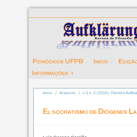
Periódicos UFPB
Inicio
Ediçã
Informações
Início
/
Arquivos
/
v. 2 n. 2 (2015): Revista Aufkl
El socratismo de Diógenes Laer