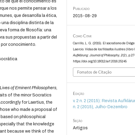
to de que el conocimiento es
Publicado
orque nos permite pensar a los
nes, que desarrolla la ética,
2015-08-29
una disciplina distinta de la
ueva forma de filosofía: una
Como Citar
ra sus propuestas a partir del
Carrillo, L. G. (2015). El socratismo de Dióg
 por conocimiento.
Laercio. Vidas de los filósofos ilustres (libro I
Aufklärung: Journal of Philosophy
,
2
(2), p.27
socrática
https://doi.org/10.18012/arf.2016.25145
Fomatos de Citação
Lives of Eminent Philosophers,
Edição
aits of the minor Socratics
v. 2 n. 2 (2015): Revista Aufklärun
ccordingly for Laertius, the
n. 2 (2015), Julho-Dezembro
 those who made a proposal of
d based on philosophical
Seção
specially that the knowledge
Artigos
rtant because we think of the