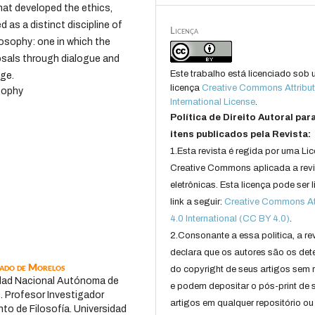
at developed the ethics,
 as a distinct discipline of
Licença
ilosophy: one in which the
oposals through dialogue and
Este trabalho está licenciado sob
ge.
licença
Creative Commons Attribut
sophy
International License
.
Política de Direito Autoral par
itens publicados pela Revista:
1.Esta revista é regida por uma Li
Creative Commons aplicada a rev
eletrônicas. Esta licença pode ser 
link a seguir:
Creative Commons Att
4.0 International (CC BY 4.0)
.
2.Consonante a essa politica, a re
declara que os autores são os det
tado de Morelos
do copyright de seus artigos sem r
sidad Nacional Autónoma de
e podem depositar o pós-print de 
s. Profesor Investigador
artigos em qualquer repositório ou 
to de Filosofía. Universidad