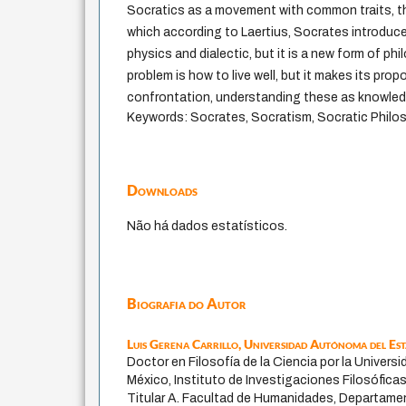
Socratics as a movement with common traits, th
which according to Laertius, Socrates introduced
physics and dialectic, but it is a new form of ph
problem is how to live well, but it makes its pr
confrontation, understanding these as knowled
Keywords: Socrates, Socratism, Socratic Philo
Downloads
Não há dados estatísticos.
Biografia do Autor
Luis Gerena Carrillo,
Universidad Autónoma del Es
Doctor en Filosofía de la Ciencia por la Univer
México, Instituto de Investigaciones Filosófica
Titular A. Facultad de Humanidades, Departamen