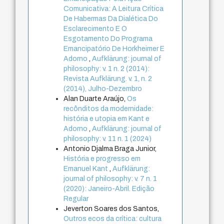
Comunicativa: A Leitura Crítica
De Habermas Da Dialética Do
Esclarecimento E O
Esgotamento Do Programa
Emancipatório De Horkheimer E
Adorno
,
Aufklärung: journal of
philosophy: v. 1 n. 2 (2014):
Revista Aufklärung. v. 1, n. 2
(2014), Julho-Dezembro
Alan Duarte Araújo,
Os
recônditos da modernidade:
história e utopia em Kant e
Adorno
,
Aufklärung: journal of
philosophy: v. 11 n. 1 (2024)
Antonio Djalma Braga Junior,
História e progresso em
Emanuel Kant
,
Aufklärung:
journal of philosophy: v. 7 n. 1
(2020): Janeiro-Abril. Edição
Regular
Jeverton Soares dos Santos,
Outros ecos da crítica: cultura