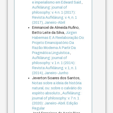
e imperialismo em Edward Said
,
Aufklärung: journal of
philosophy: v. 4 n. 1 (2017):
Revista Aufklärung. v. 4, n. 1
(2017), Janeiro-Abril
Emmanoel de Almeida Rufino,
Betto Leite da Silva,
Jürgen
Habermas E A Reelaboração Do
Projeto Emancipatório Da
Razão Moderna A Partir Da
Pragmática Linguística
,
Aufklärung: journal of
philosophy: v. 1 n. 1 (2014):
Revista Aufklärung. v. 1, n. 1
(2014), Janeiro-Junho
Jeverton Soares dos Santos,
Notas sobre a ideia de história
natural, ou: sobre o calvário do
espírito absoluto
,
Aufklärung:
journal of philosophy: v. 7 n. 1
(2020): Janeiro-Abril. Edição
Regular