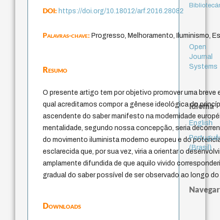
Bibliotecá
DOI:
https://doi.org/10.18012/arf.2016.28082
Palavras-chave:
Progresso, Melhoramento, Iluminismo, E
Open
Journal
Systems
Resumo
O presente artigo tem por objetivo promover uma breve
qual acreditamos compor a gênese ideológica do princí
Idioma
ascendente do saber manifesto na modernidade européia
English
mentalidade, segundo nossa concepção, seria decorren
Portuguê
do movimento iluminista moderno europeu e do potencia
(Brasil)
esclarecida que, por sua vez, viria a orientar o desenvo
amplamente difundida de que aquilo vivido corresponde
gradual do saber possível de ser observado ao longo do
Navegar
Downloads