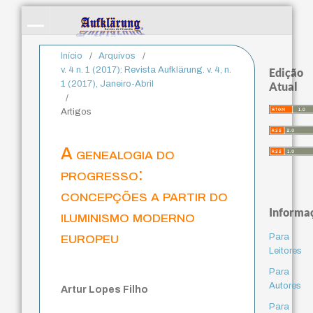
Início
/
Arquivos
/
v. 4 n. 1 (2017): Revista Aufklärung. v. 4, n.
Edição
1 (2017), Janeiro-Abril
Atual
/
Artigos
A genealogia do
progresso:
concepções a partir do
Informa
iluminismo moderno
europeu
Para
Leitores
Para
Autores
Artur Lopes Filho
Para