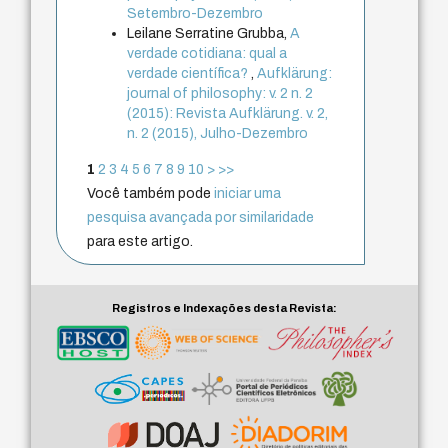
Setembro-Dezembro
Leilane Serratine Grubba,
A
verdade cotidiana: qual a
verdade científica?
,
Aufklärung:
journal of philosophy: v. 2 n. 2
(2015): Revista Aufklärung. v. 2,
n. 2 (2015), Julho-Dezembro
1
2
3
4
5
6
7
8
9
10
>
>>
Você também pode
iniciar uma
pesquisa avançada por similaridade
para este artigo.
Registros e Indexações desta Revista: