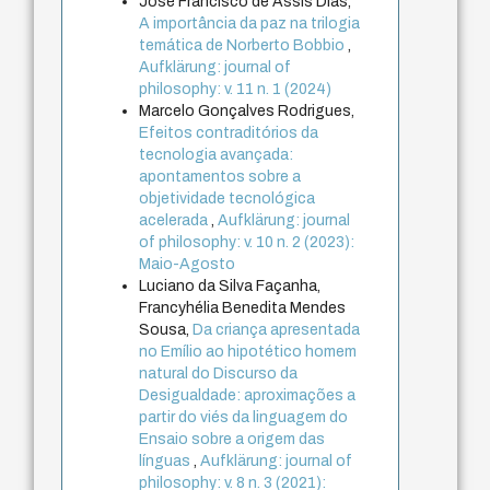
José Francisco de Assis Dias,
A importância da paz na trilogia
temática de Norberto Bobbio
,
Aufklärung: journal of
philosophy: v. 11 n. 1 (2024)
Marcelo Gonçalves Rodrigues,
Efeitos contraditórios da
tecnologia avançada:
apontamentos sobre a
objetividade tecnológica
acelerada
,
Aufklärung: journal
of philosophy: v. 10 n. 2 (2023):
Maio-Agosto
Luciano da Silva Façanha,
Francyhélia Benedita Mendes
Sousa,
Da criança apresentada
no Emílio ao hipotético homem
natural do Discurso da
Desigualdade: aproximações a
partir do viés da linguagem do
Ensaio sobre a origem das
línguas
,
Aufklärung: journal of
philosophy: v. 8 n. 3 (2021):