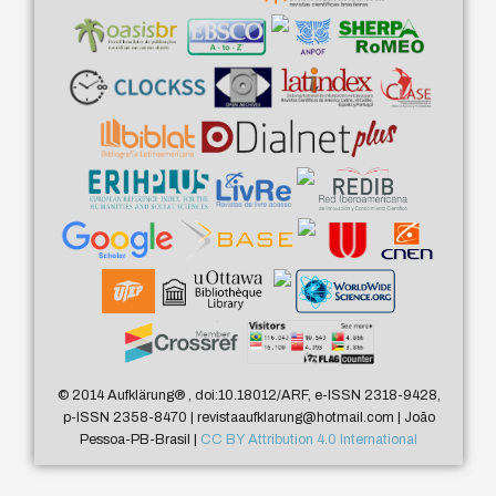
© 2014 Aufklärung
®
, doi:10.18012/ARF, e-ISSN 2318-9428,
p-ISSN 2358-8470 | revistaaufklarung@hotmail.com | João
Pessoa-PB-Brasil |
CC BY Attribution 4.0 International