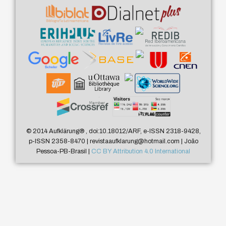
© 2014 Aufklärung
®
, doi:10.18012/ARF, e-ISSN 2318-9428,
p-ISSN 2358-8470 | revistaaufklarung@hotmail.com | João
Pessoa-PB-Brasil |
CC BY Attribution 4.0 International