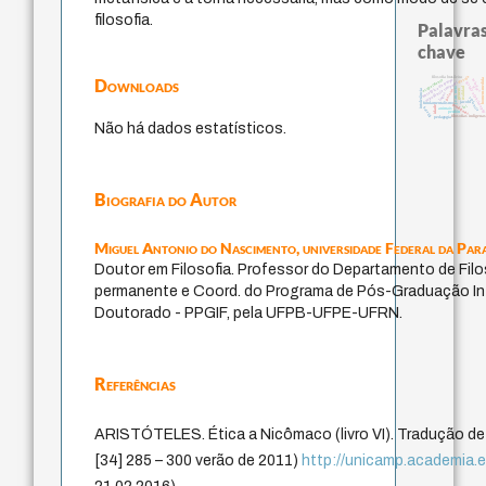
filosofia.
Palavras
chave
desejo
filosofia brasileira
Downloads
homem-medida
metafísica do tempo
acquaintance
mind
experiência temporal
history of philosoph
leyes
realidad
j.c.m. neto
intolerância
palavra
género
logos
violencia
jacobi
fundamentalismo
protágoras
lei
idade
bataille
animais
perdón
filosofias indígena
pedagogia
Não há dados estatísticos.
Biografia do Autor
Miguel Antonio do Nascimento,
universidade Federal da Par
Doutor em Filosofia. Professor do Departamento de Fil
permanente e Coord. do Programa de Pós-Graduação Int
Doutorado - PPGIF, pela UFPB-UFPE-UFRN.
Referências
ARISTÓTELES. Ética a Nicômaco (livro VI). Tradução de 
[34] 285 – 300 verão de 2011)
http://unicamp.academia.