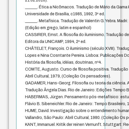
21.02.2016).
______. Ética a Nicômacos. Tradução de Mário da Gama Ku
Universidade de Brasília, c1985, 1992, 3ª ed.
______. Metafísica. Tradução de Valentin G. Yebra. Madri:
(Edição em grego, latim e espanhol)
CASSIRER, Ernst. A filosofia do iluminismo. Tradução d
Editora da UNICAMP, 1994, 2ª ed.
CHÂTELET, François. O iluminismo (século XVIII). Trad
Lopes e Nina Cosntante Pereira. Lisboa: Publicações D
História da filosofia, idéias, doutrinas, nº4.
COMTE, Augusto. Curso de filosofia positiva. Tradução d
Abril Cultural, 1979, (Coleção Os pensadores).
GADAMER, Hans-Georg. Filosofia ou teoria da ciência. A
Tradução Ângela Dias. Rio de Janeiro: Edições Tempo Bra
HABERMAS, Jürgen. Pensamento pós-metafísico: estudo
Flávio B. Sibeneichler. Rio de Janeiro: Tempo Brasileiro, 
HUME, David. Investigação sobre o entendimento huma
Vallandro, São Paulo: Abril Cultural, 1980. (Coleção Os 
KANT, Immanuel. Kritik der reinen Vernunft. Stuttgart: Re