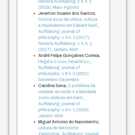
Revista Aufklärung. v. 6, n. 2
(2019), Maio-Agosto
Jeverton Soares dos Santos,
Outros ecos da crítica: cultura
e imperialismo em Edward Said
,
Aufklärung: journal of
philosophy: v. 4 n. 1 (2017):
Revista Aufklärung. v. 4, n. 1
(2017), Janeiro-Abril
André Felipe Gonçalves Correia,
Hegel e o λόγος heraclítico
,
Aufklärung: journal of
philosophy: v. 8 n. 3 (2021):
Setembro-Dezembro
Carolina Sena,
O problema da
unidade da razão e a liberdade
como símbolo em Kant
,
Aufklärung: journal of
philosophy: v. 9 n. 1 (2022):
Janeiro-Abril
Miguel Antonio do Nascimento,
Leitura de Nietzsche:
Zaratustra
,
Aufklärung: journal