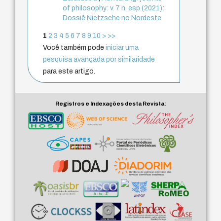
of philosophy: v. 7 n. esp (2021):
Dossiê Nietzsche no Nordeste
1
2
3
4
5
6
7
8
9
10
>
>>
Você também pode
iniciar uma
pesquisa avançada por similaridade
para este artigo.
Registros e Indexações desta Revista: