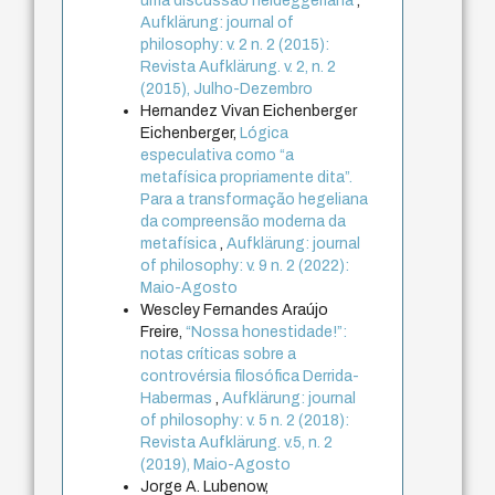
uma discussão heideggeriana
,
Aufklärung: journal of
philosophy: v. 2 n. 2 (2015):
Revista Aufklärung. v. 2, n. 2
(2015), Julho-Dezembro
Hernandez Vivan Eichenberger
Eichenberger,
Lógica
especulativa como “a
metafísica propriamente dita”.
Para a transformação hegeliana
da compreensão moderna da
metafísica
,
Aufklärung: journal
of philosophy: v. 9 n. 2 (2022):
Maio-Agosto
Wescley Fernandes Araújo
Freire,
“Nossa honestidade!”:
notas críticas sobre a
controvérsia filosófica Derrida-
Habermas
,
Aufklärung: journal
of philosophy: v. 5 n. 2 (2018):
Revista Aufklärung. v.5, n. 2
(2019), Maio-Agosto
Jorge A. Lubenow,