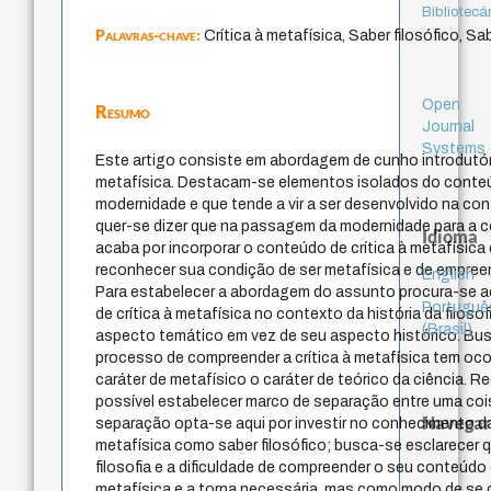
Bibliotecá
Palavras-chave:
Crítica à metafísica, Saber filosófico, Sa
Open
Resumo
Journal
Systems
Este artigo consiste em abordagem de cunho introdutóri
metafísica. Destacam-se elementos isolados do conteúd
modernidade e que tende a vir a ser desenvolvido na c
quer-se dizer que na passagem da modernidade para a c
Idioma
acaba por incorporar o conteúdo de crítica à metafísica e
reconhecer sua condição de ser metafísica e de empreen
English
Para estabelecer a abordagem do assunto procura-se aq
Portuguê
de crítica à metafísica no contexto da história da filosof
(Brasil)
aspecto temático em vez de seu aspecto histórico. Bu
processo de compreender a crítica à metafísica tem ocor
caráter de metafísico o caráter de teórico da ciência. R
possível estabelecer marco de separação entre uma cois
Navegar
separação opta-se aqui por investir no conhecimento da
metafísica como saber filosófico; busca-se esclarecer 
filosofia e a dificuldade de compreender o seu conteúdo é
metafísica e a torna necessária, mas como modo de se 