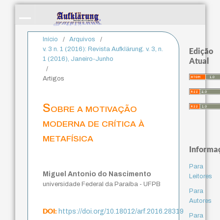
Início
/
Arquivos
/
v. 3 n. 1 (2016): Revista Aufklärung. v. 3, n.
Edição
1 (2016), Janeiro-Junho
Atual
/
Artigos
Sobre a motivação
moderna de crítica à
metafísica
Informa
Para
Miguel Antonio do Nascimento
Leitores
universidade Federal da Paraíba - UFPB
Para
Autores
DOI:
https://doi.org/10.18012/arf.2016.28319
Para