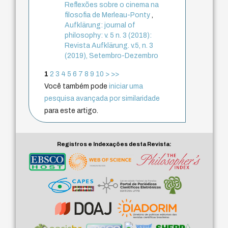
Reflexões sobre o cinema na
filosofia de Merleau-Ponty
,
Aufklärung: journal of
philosophy: v. 5 n. 3 (2018):
Revista Aufklärung. v.5, n. 3
(2019), Setembro-Dezembro
1
2
3
4
5
6
7
8
9
10
>
>>
Você também pode
iniciar uma
pesquisa avançada por similaridade
para este artigo.
Registros e Indexações desta Revista: