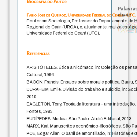
Biografia do Autor
Palavras
chave
Fábio José de Queiroz,
Universidade Federal do Ceará - UFC.
Doutor em Sociologia, Professor do Departamento de Hi
education ideolog
falseabilidade
ainda-não-consciente
judaísmo
sentido
sensus communis
popper
japanese education thoughts
formação
li
Regional do Cariri (URCA), e, atualmente, realiza está
redução
carnap
física quântica
ética.
ren
revelação
virtue 
mulher
totalização
gosto
immanuel kant
juízo
nome
yi
Universidade Federal do Ceará (UFC).
coletividade
levinas
Referências
ARISTÓTELES. Ética a Nicômaco, in: Coleção os pensa
Cultural, 1996.
BACON, Francis. Ensaios sobre moral e política, Bauru,
DURKHEIM, Émile. Divisão do trabalho e suicídio, in: Soc
2010.
EAGLETON, Terry. Teoria da literatura – uma introdução,
Fontes, 1983.
EURÍPEDES. Medeia, São Paulo: Ateliê Editorial, 2013.
MARX, Karl. Manuscritos econômico-filosóficos, São Pa
POE, Edgar Allan. O barril de amontillado, in: Histórias e