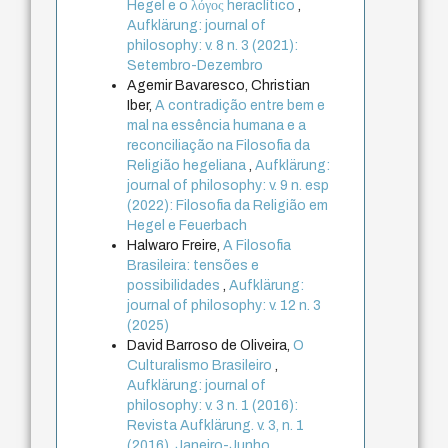
Hegel e o λόγος heraclítico
,
Aufklärung: journal of
philosophy: v. 8 n. 3 (2021):
Setembro-Dezembro
Agemir Bavaresco, Christian
Iber,
A contradição entre bem e
mal na essência humana e a
reconciliação na Filosofia da
Religião hegeliana
,
Aufklärung:
journal of philosophy: v. 9 n. esp
(2022): Filosofia da Religião em
Hegel e Feuerbach
Halwaro Freire,
A Filosofia
Brasileira: tensões e
possibilidades
,
Aufklärung:
journal of philosophy: v. 12 n. 3
(2025)
David Barroso de Oliveira,
O
Culturalismo Brasileiro
,
Aufklärung: journal of
philosophy: v. 3 n. 1 (2016):
Revista Aufklärung. v. 3, n. 1
(2016), Janeiro-Junho