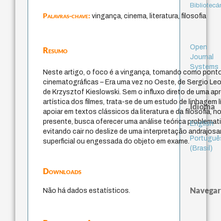
Bibliotecá
Palavras-chave:
vingança, cinema, literatura, filosofia
Open
Resumo
Journal
Systems
Neste artigo, o foco é a vingança, tomando como ponto
cinematográficas – Era uma vez no Oeste, de Sergio Leo
de Krzysztof Kieslowski. Sem o influxo direto de uma a
artística dos filmes, trata-se de um estudo de linhagem l
Idioma
apoiar em textos clássicos da literatura e da filosofia, 
presente, busca oferecer uma análise teórica problemat
English
evitando cair no deslize de uma interpretação andrajosa
Portuguê
superficial ou engessada do objeto em exame.
(Brasil)
Downloads
Navegar
Não há dados estatísticos.