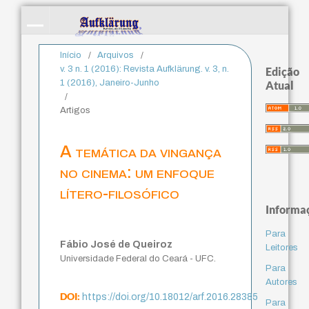
Início
/
Arquivos
/
v. 3 n. 1 (2016): Revista Aufklärung. v. 3, n.
Edição
1 (2016), Janeiro-Junho
Atual
/
Artigos
A temática da vingança
no cinema: um enfoque
lítero-filosófico
Informa
Para
Fábio José de Queiroz
Leitores
Universidade Federal do Ceará - UFC.
Para
Autores
DOI:
https://doi.org/10.18012/arf.2016.28385
Para