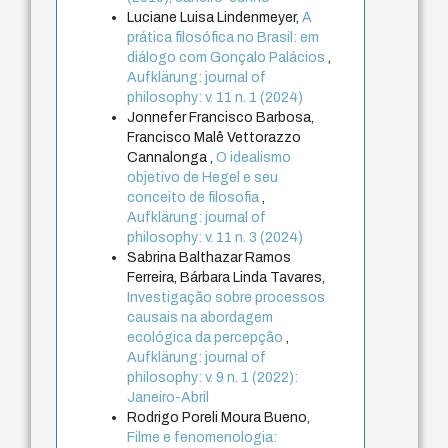
Luciane Luisa Lindenmeyer,
A
prática filosófica no Brasil: em
diálogo com Gonçalo Palácios
,
Aufklärung: journal of
philosophy: v. 11 n. 1 (2024)
Jonnefer Francisco Barbosa,
Francisco Malê Vettorazzo
Cannalonga ,
O idealismo
objetivo de Hegel e seu
conceito de filosofia
,
Aufklärung: journal of
philosophy: v. 11 n. 3 (2024)
Sabrina Balthazar Ramos
Ferreira, Bárbara Linda Tavares,
Investigação sobre processos
causais na abordagem
ecológica da percepção
,
Aufklärung: journal of
philosophy: v. 9 n. 1 (2022):
Janeiro-Abril
Rodrigo Poreli Moura Bueno,
Filme e fenomenologia: