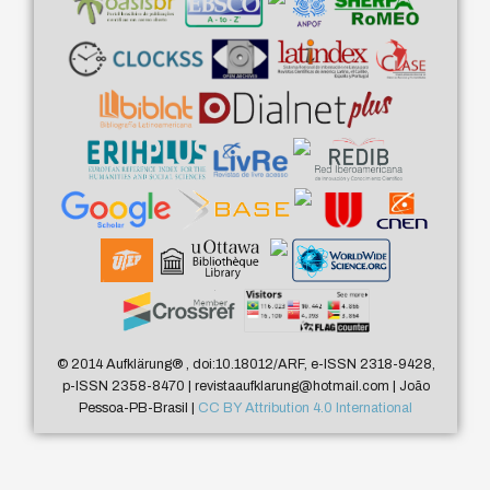
© 2014 Aufklärung
®
, doi:10.18012/ARF, e-ISSN 2318-9428,
p-ISSN 2358-8470 | revistaaufklarung@hotmail.com | João
Pessoa-PB-Brasil |
CC BY Attribution 4.0 International