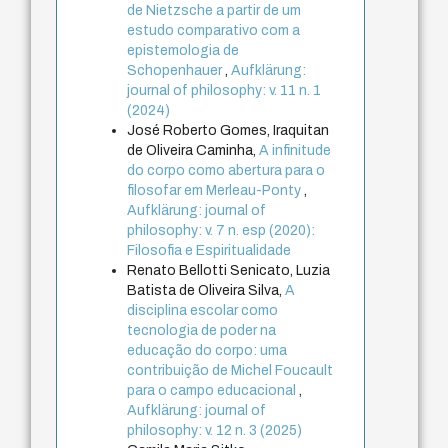
de Nietzsche a partir de um
estudo comparativo com a
epistemologia de
Schopenhauer
,
Aufklärung:
journal of philosophy: v. 11 n. 1
(2024)
José Roberto Gomes, Iraquitan
de Oliveira Caminha,
A infinitude
do corpo como abertura para o
filosofar em Merleau-Ponty
,
Aufklärung: journal of
philosophy: v. 7 n. esp (2020):
Filosofia e Espiritualidade
Renato Bellotti Senicato, Luzia
Batista de Oliveira Silva,
A
disciplina escolar como
tecnologia de poder na
educação do corpo: uma
contribuição de Michel Foucault
para o campo educacional
,
Aufklärung: journal of
philosophy: v. 12 n. 3 (2025)