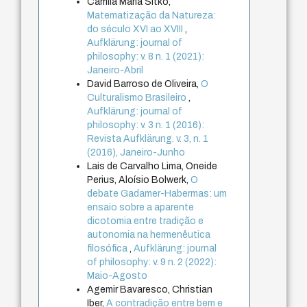
Camila Maria Sitko,
Matematização da Natureza:
do século XVI ao XVIII
,
Aufklärung: journal of
philosophy: v. 8 n. 1 (2021):
Janeiro-Abril
David Barroso de Oliveira,
O
Culturalismo Brasileiro
,
Aufklärung: journal of
philosophy: v. 3 n. 1 (2016):
Revista Aufklärung. v. 3, n. 1
(2016), Janeiro-Junho
Lais de Carvalho Lima, Oneide
Perius, Aloísio Bolwerk,
O
debate Gadamer-Habermas: um
ensaio sobre a aparente
dicotomia entre tradição e
autonomia na hermenêutica
filosófica
,
Aufklärung: journal
of philosophy: v. 9 n. 2 (2022):
Maio-Agosto
Agemir Bavaresco, Christian
Iber,
A contradição entre bem e