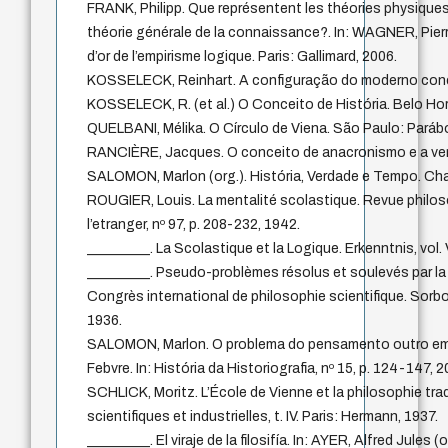
FRANK, Philipp. Que représentent les théories physique
théorie générale de la connaissance?. In: WAGNER, Pierr
d’or de l’empirisme logique. Paris: Gallimard, 2006.
KOSSELECK, Reinhart. A configuração do moderno concei
KOSSELECK, R. (et al.) O Conceito de História. Belo Hor
QUELBANI, Mélika. O Círculo de Viena. São Paulo: Parábol
RANCIÈRE, Jacques. O conceito de anacronismo e a verd
SALOMON, Marlon (org.). História, Verdade e Tempo. Ch
ROUGIER, Louis. La mentalité scolastique. Revue philos
l’etranger, nº 97, p. 208-232, 1942.
_________. La Scolastique et la Logique. Erkenntnis, vol. 
_________. Pseudo-problèmes résolus et soulevés par la
Congrès international de philosophie scientifique. Sorbonne
1936.
SALOMON, Marlon. O problema do pensamento outro em 
Febvre. In: História da Historiografia, nº 15, p. 124-147, 
SCHLICK, Moritz. L’École de Vienne et la philosophie tradi
scientifiques et industrielles, t. IV. Paris: Hermann, 1937.
_________. El viraje de la filosifía. In: AYER, Alfred Jules (