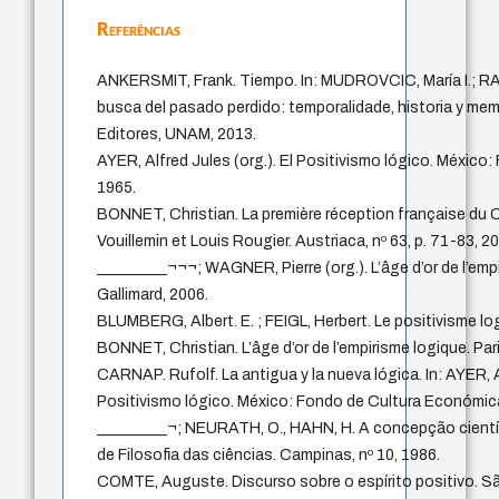
Referências
ANKERSMIT, Frank. Tiempo. In: MUDROVCIC, María I.; R
busca del pasado perdido: temporalidade, historia y mem
Editores, UNAM, 2013.
AYER, Alfred Jules (org.). El Positivismo lógico. Méxic
1965.
BONNET, Christian. La première réception française du C
Vouillemin et Louis Rougier. Austriaca, nº 63, p. 71-83, 2
_________¬¬¬; WAGNER, Pierre (org.). L’âge d’or de l’empi
Gallimard, 2006.
BLUMBERG, Albert. E. ; FEIGL, Herbert. Le positivisme lo
BONNET, Christian. L’âge d’or de l’empirisme logique. Pari
CARNAP. Rufolf. La antigua y la nueva lógica. In: AYER, Al
Positivismo lógico. México: Fondo de Cultura Económic
_________¬; NEURATH, O., HAHN, H. A concepção cientí
de Filosofia das ciências. Campinas, nº 10, 1986.
COMTE, Auguste. Discurso sobre o espírito positivo. S