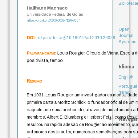
Bibliotecá
Hallhane Machado
Universidade Federal de Goiás
https://orcid.org/0000-0001-7120-8384
Open
Journal
DOI:
https://doi.org/10.18012/arf.2016.29099
Systems
Palavras-chave:
Louis Rougier, Círculo de Viena, Escola 
positivista, tempo
Idioma
English
Resumo
Portuguê
(Brasil)
Em 1931, Louis Rougier, um investigador da mentalidade
primeira carta a Moritz Schlick, o fundador oficial de um
naquele ano seria conhecido, através de um afamado ar
membros, Albert E. Blumberg e Herbert Feigl, como
Posit
Navegar
resultou na rápida adesão de Rougier ao movimento, qu
anteriores deste autor, numerosas semelhanças com su