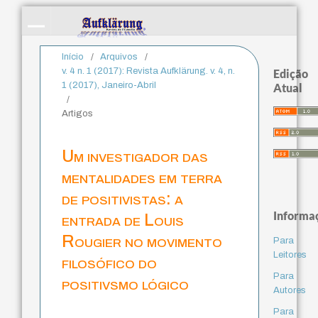
Início
/
Arquivos
/
v. 4 n. 1 (2017): Revista Aufklärung. v. 4, n.
Edição
1 (2017), Janeiro-Abril
Atual
/
Artigos
Um investigador das
mentalidades em terra
de positivistas: a
Informa
entrada de Louis
Rougier no movimento
Para
Leitores
filosófico do
Para
positivsmo lógico
Autores
Para