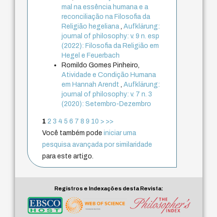
mal na essência humana e a
reconciliação na Filosofia da
Religião hegeliana
,
Aufklärung:
journal of philosophy: v. 9 n. esp
(2022): Filosofia da Religião em
Hegel e Feuerbach
Romildo Gomes Pinheiro,
Atividade e Condição Humana
em Hannah Arendt
,
Aufklärung:
journal of philosophy: v. 7 n. 3
(2020): Setembro-Dezembro
1
2
3
4
5
6
7
8
9
10
>
>>
Você também pode
iniciar uma
pesquisa avançada por similaridade
para este artigo.
Registros e Indexações desta Revista: