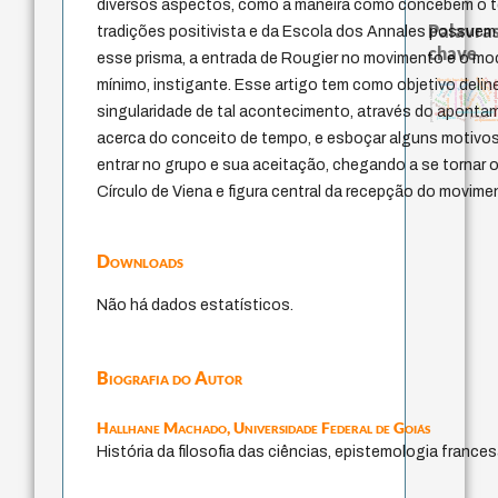
diversos aspectos, como a maneira como concebem o t
Palavras
tradições positivista e da Escola dos Annales possuem
chave
esse prisma, a entrada de Rougier no movimento e o mo
homem-medida
animais
guayaquil
filosofia brasileira
mínimo, instigante. Esse artigo tem como objetivo delin
history of philosophy
fundamentalismo
género
realidad
pensamento singular
intolerância
palavra
logos
leyes
perdón
sacrifício
protágoras
desejo
violencia
jacobi
bataille
experiência temporal
mind
singularidade de tal acontecimento, através do aponta
idade
lei
metafísica do tempo
pedagogia
j.c.m. neto
acquaintanc
acerca do conceito de tempo, e esboçar alguns motivos
entrar no grupo e sua aceitação, chegando a se tornar
Círculo de Viena e figura central da recepção do movime
Downloads
Não há dados estatísticos.
Biografia do Autor
Hallhane Machado,
Universidade Federal de Goiás
História da filosofia das ciências, epistemologia france