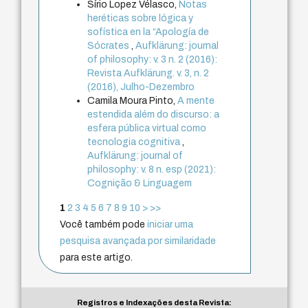
Sírio Lopez Vélasco,
Notas
heréticas sobre lógica y
sofística en la “Apología de
Sócrates
,
Aufklärung: journal
of philosophy: v. 3 n. 2 (2016):
Revista Aufklärung. v. 3, n. 2
(2016), Julho-Dezembro
Camila Moura Pinto,
A mente
estendida além do discurso: a
esfera pública virtual como
tecnologia cognitiva
,
Aufklärung: journal of
philosophy: v. 8 n. esp (2021):
Cognição & Linguagem
1
2
3
4
5
6
7
8
9
10
>
>>
Você também pode
iniciar uma
pesquisa avançada por similaridade
para este artigo.
Registros e Indexações desta Revista: