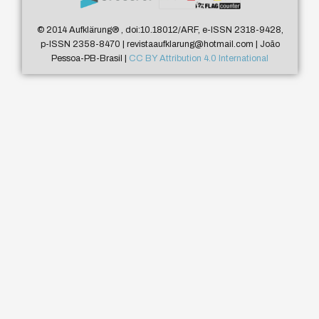
© 2014 Aufklärung
®
, doi:10.18012/ARF, e-ISSN 2318-9428,
p-ISSN 2358-8470 | revistaaufklarung@hotmail.com | João
Pessoa-PB-Brasil |
CC BY Attribution 4.0 International