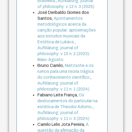
Brasileira
,
Aufklärung: journal
of philosophy: v. 12 n. 3 (2025)
José Deribaldo Gomes dos
Santos,
Apontamentos
metodológicos acerca da
canção popular: aproximações
aos estudos musicais da
Estética de Lukács
,
Aufklärung: journal of
philosophy: v. 10 n. 2 (2023):
Maio-Agosto
Bruno Camilo,
Nietzsche e os
rumos para uma teoria trágica
do conhecimento científico
,
Aufklärung: journal of
philosophy: v. 11 n. 1 (2024)
Fabiano Leite França,
Os
deslocamentos do particular na
estética de Theodor Adorno
,
Aufklärung: journal of
philosophy: v. 11 n. 3 (2024)
Camilo Lelis Jota Pereira,
A
questão da afirmação da