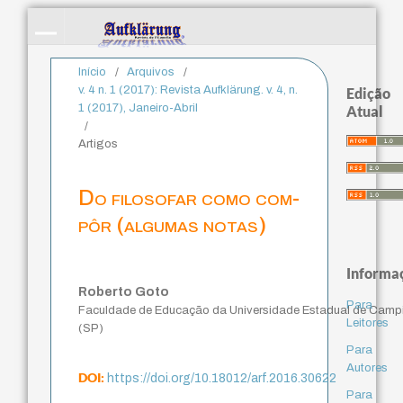
Início
/
Arquivos
/
v. 4 n. 1 (2017): Revista Aufklärung. v. 4, n.
Edição
1 (2017), Janeiro-Abril
Atual
/
Artigos
Do filosofar como com-
pôr (algumas notas)
Informa
Roberto Goto
Para
Faculdade de Educação da Universidade Estadual de Camp
Leitores
(SP)
Para
Autores
DOI:
https://doi.org/10.18012/arf.2016.30622
Para