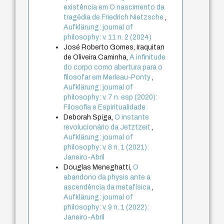
existência em O nascimento da
tragédia de Friedrich Nietzsche
,
Aufklärung: journal of
philosophy: v. 11 n. 2 (2024)
José Roberto Gomes, Iraquitan
de Oliveira Caminha,
A infinitude
do corpo como abertura para o
filosofar em Merleau-Ponty
,
Aufklärung: journal of
philosophy: v. 7 n. esp (2020):
Filosofia e Espiritualidade
Deborah Spiga,
O instante
revolucionário da Jetztzeit
,
Aufklärung: journal of
philosophy: v. 8 n. 1 (2021):
Janeiro-Abril
Douglas Meneghatti,
O
abandono da physis ante a
ascendência da metafísica
,
Aufklärung: journal of
philosophy: v. 9 n. 1 (2022):
Janeiro-Abril