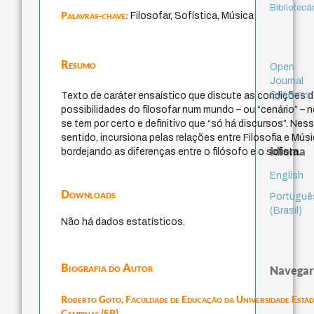
Bibliotecá
Palavras-chave:
Filosofar, Sofística, Música
Resumo
Open
Journal
Systems
Texto de caráter ensaístico que discute as condições 
possibilidades do filosofar num mundo – ou “cenário” – n
se tem por certo e definitivo que “só há discursos”. Nes
sentido, incursiona pelas relações entre Filosofia e Músi
Idioma
bordejando as diferenças entre o filósofo e o sofista.
English
Downloads
Portuguê
(Brasil)
Não há dados estatísticos.
Biografia do Autor
Navegar
Roberto Goto,
Faculdade de Educação da Universidade Estad
Campinas (SP)