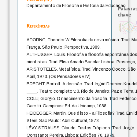
Departamento de Filosofia e História da Educação
Palavras
chave
carlo michelstaedter
pintura
sociedade aberta
georg simme
ser-aí
princípios políticos
Referências
justiça
consciência
henri bergson
metaphysics
comunidade
giustizia
certez
desobediência civil
carne
filosofar
aflição
intuição
criticism
vida anímica
temor
esperanç
georg lukács
dominação
ADORNO, Theodor W. Filosofia da nova música. Trad. M
França. São Paulo: Perspectiva, 1989.
ALTHUSSER, Louis. Filosofia e filosofia espontânea do
cientistas. Trad. Elisa Amado Bacelar. Lisboa: Presença,
ARISTÓTELES. Metafísica. Trad. Vincenzo Cocco. São 
Abril, 1973. (Os Pensadores v. IV)
BRECHT, Bertolt. A decisão. Trad. Ingrid Dormien Koudela
_____. Teatro completo v. 3. Rio de Janeiro: Paz e Terra, 
COLLI, Giorgio. O nascimento da filosofia. Trad. Federico
Carotti. Campinas: Ed. da Unicamp, 1988.
HEIDEGGER, Martin. Que é isto – a Filosofia? Trad. Ernil
Stein. São Paulo: Abril Cultural, 1973.
LÉVY-STRAUSS, Claude. Tristes Trópicos. Trad. Jorge
Constante Pereira. Lisboa: Edições 70, 1979.