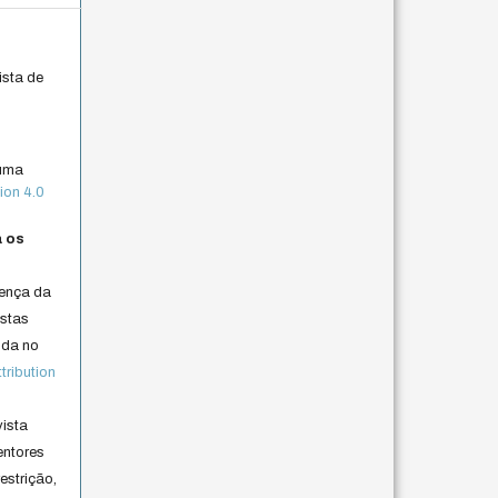
ista de
 uma
ion 4.0
a os
cença da
istas
lida no
ribution
vista
entores
estrição,