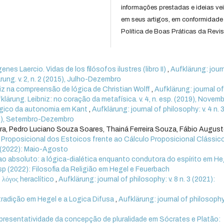
informações prestadas e ideias ve
em seus artigos, em conformidade
Política de Boas Práticas da Revis
nes Laercio. Vidas de los filósofos ilustres (libro II)
,
Aufklärung: jour
ärung. v. 2, n. 2 (2015), Julho-Dezembro
iz na compreensão de lógica de Christian Wolff
,
Aufklärung: journal o
fklärung. Leibniz: no coração da metafísica. v. 4, n. esp. (2019), Novem
gico da autonomia em Kant
,
Aufklärung: journal of philosophy: v. 4 n. 
017), Setembro-Dezembro
ra, Pedro Luciano Souza Soares, Thainá Ferreira Souza, Fábio Augus
a Proposicional dos Estoicos frente ao Cálculo Proposicional Clássic
 2 (2022): Maio-Agosto
ao absoluto: a lógica-dialética enquanto condutora do espírito em H
 esp (2022): Filosofia da Religião em Hegel e Feuerbach
 λόγος heraclítico
,
Aufklärung: journal of philosophy: v. 8 n. 3 (2021):
radição em Hegel e a Logica Difusa
,
Aufklärung: journal of philosophy:
presentatividade da concepção de pluralidade em Sócrates e Platão: