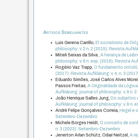
Artigos Semelhantes
Luis Gerena Carrillo,
El socratismo de Dióge
philosophy: v. 2 n. 2 (2015): Revista Aufkl
Mitieli Seixas da Silva ,
A herança de Leibn
philosophy: v. 6 n. esp. (2019): Revista Au
Rogério Vaz Trapp,
O fundamento ontoló
(2017): Revista Aufklärung. v. 4, n. 3 (2
Eduardo Simões, José Carlos Alves Morei
Passos Freitas,
A Originalidade da Lógic
Aufklärung: journal of philosophy: v. 9 n.
João Henrique Salles Jung,
Do subjetivo 
Aufklärung: journal of philosophy: v. 9 n.
André Felipe Gonçalves Correia,
Hegel e o
Setembro-Dezembro
Michele Borges Heldt,
O conceito de cont
n. 3 (2023): Setembro-Dezembro
Jenerton Arlan Schütz, Odair Neitzel,
A re