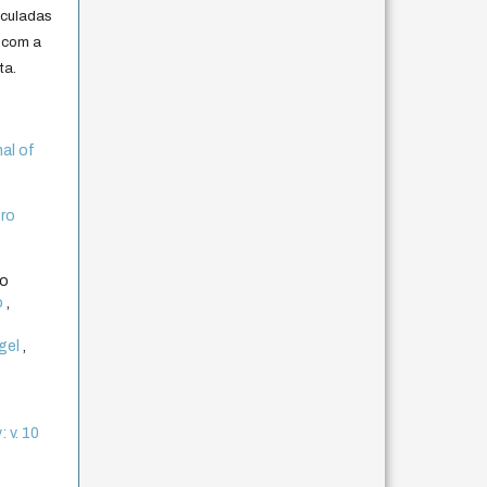
iculadas
 com a
ta.
nal of
f
bro
3
to
o
,
egel
,
 v. 10