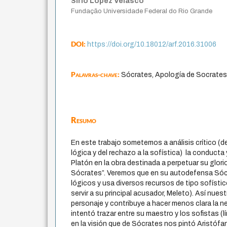
Sírio Lopez Vélasco
Fundação Universidade Federal do Rio Grande
DOI:
https://doi.org/10.18012/arf.2016.31006
Palavras-chave:
Sócrates, Apología de Socrates,
Resumo
En este trabajo sometemos a análisis crítico (de
lógica y del rechazo a la sofística) la conducta
Platón en la obra destinada a perpetuar su glori
Sócrates”. Veremos que en su autodefensa Sóc
lógicos y usa diversos recursos de tipo sofísti
servir a su principal acusador, Meleto). Así nues
personaje y contribuye a hacer menos clara la ne
intentó trazar entre su maestro y los sofistas (lí
en la visión que de Sócrates nos pintó Aristófa