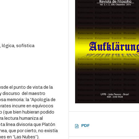
 lógica, sofística
sde el punto de vista de la
 y discurso del maestro
osa memoria: la “Apología de
rates incurre en equívocos
co (que bien hubieran podido
tra lectura humaniza al
ta línea divisoria que Platón
PDF
nea, que por cierto, no existía
nes en “Las Nubes”).