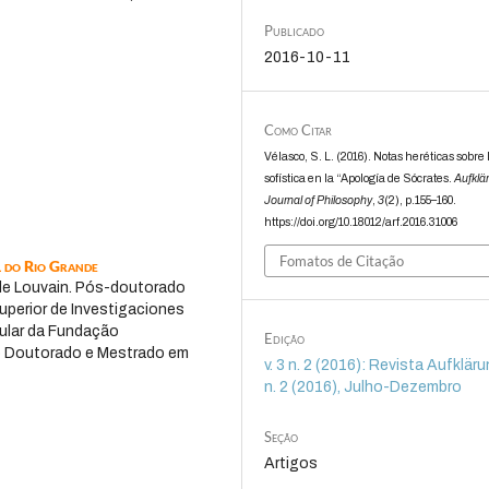
Publicado
2016-10-11
Como Citar
Vélasco, S. L. (2016). Notas heréticas sobre 
sofística en la “Apología de Sócrates.
Aufklä
Journal of Philosophy
,
3
(2), p.155–160.
https://doi.org/10.18012/arf.2016.31006
Fomatos de Citação
l do Rio Grande
 de Louvain. Pós-doutorado
uperior de Investigaciones
itular da Fundação
Edição
no Doutorado e Mestrado em
v. 3 n. 2 (2016): Revista Aufklärun
n. 2 (2016), Julho-Dezembro
Seção
Artigos