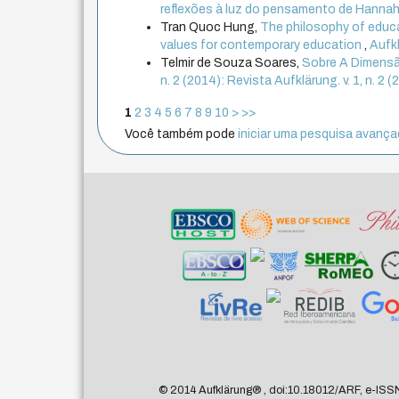
reflexões à luz do pensamento de Hanna
Tran Quoc Hung,
The philosophy of educ
values for contemporary education
,
Aufkl
Telmir de Souza Soares,
Sobre A Dimensã
n. 2 (2014): Revista Aufklärung. v. 1, n. 
1
2
3
4
5
6
7
8
9
10
>
>>
Você também pode
iniciar uma pesquisa avançad
© 2014 Aufklärung
®
, doi:10.18012/ARF, e-ISS