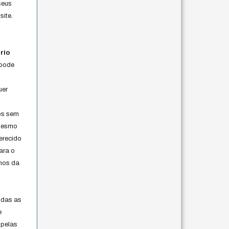
seus
site.
rio
 pode
uer
os sem
 mesmo
erecido
ara o
rmos da
s
odas as
e
 pelas