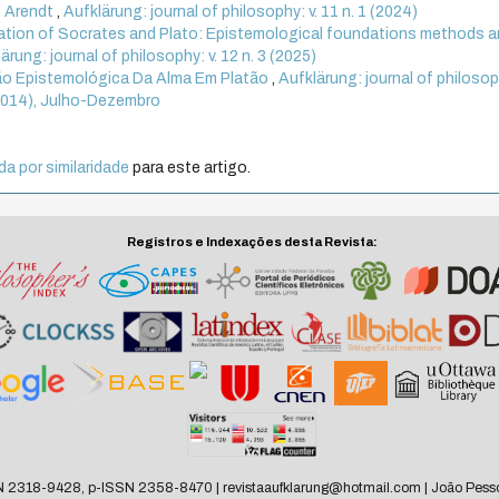
h Arendt
,
Aufklärung: journal of philosophy: v. 11 n. 1 (2024)
ation of Socrates and Plato: Epistemological foundations methods 
ärung: journal of philosophy: v. 12 n. 3 (2025)
o Epistemológica Da Alma Em Platão
,
Aufklärung: journal of philosoph
2 (2014), Julho-Dezembro
a por similaridade
para este artigo.
Registros e Indexações desta Revista:
N 2318-9428, p-ISSN 2358-8470 | revistaaufklarung@hotmail.com | João Pesso