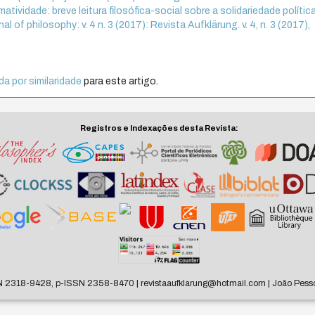
matividade: breve leitura filosófica-social sobre a solidariedade polític
al of philosophy: v. 4 n. 3 (2017): Revista Aufklärung. v. 4, n. 3 (2017),
a por similaridade
para este artigo.
Registros e Indexações desta Revista:
N 2318-9428, p-ISSN 2358-8470 | revistaaufklarung@hotmail.com | João Pesso