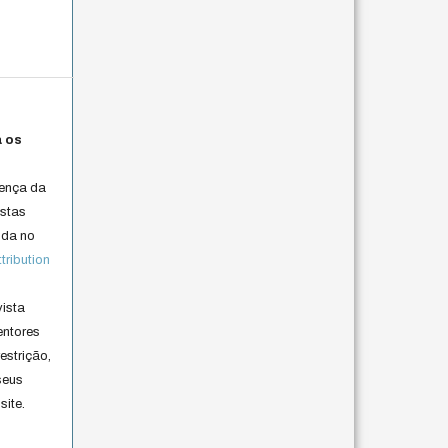
a os
cença da
istas
lida no
ribution
vista
entores
estrição,
seus
site.