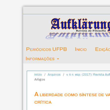
Periódicos UFPB
Inicio
Ediçã
Informações
Início
/
Arquivos
/
v. 4 n. esp. (2017): Revista Auf
Artigos
A liberdade como síntese de v
crítica