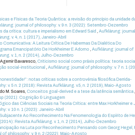
as e Físicas da Teoria Quântica: a revisão do princípio da unidade da
lärung: journal of philosophy: v. 9 n. 3 (2022): Setembro-Dezembro
 da crítica: cultura e imperialismo em Edward Said
,
Aufklärung: journa
ung. v. 4, n. 1 (2017), Janeiro-Abril
 Comunicativa: A Leitura Crítica De Habermas Da Dialética Do
grama Emancipatório De Horkheimer E Adorno
,
Aufklärung: journal of
ärung. v. 1, n. 2 (2014), Julho-Dezembro
, Agemir Bavaresco,
Criticismo social como práxis política: teoria socia
ação social-institucional
,
Aufklärung: journal of philosophy: v. 7 n. 1 (2
onestidade!”: notas críticas sobre a controvérsia filosófica Derrida-
hy: v. 5 n. 2 (2018): Revista Aufklärung. v.5, n. 2 (2019), Maio-Agosto
rdo M. Soares,
Conceitos goal-derived e a tese da latência semântica
. esp (2021): Cognição & Linguagem
ico das Ciências Sociais na Teoria Crítica: entre Max Horkheimer e 
y: v. 10 n. 1 (2023): Janeiro-Abril
 Subjacente Ao Reconhecimento Na Fenomenologia do Espírito de H
2 (2014): Revista Aufklärung. v. 1, n. 2 (2014), Julho-Dezembro
mancipação na Luta por Reconhecimento:Pensando com Georg Hegel, 
l of philosophy: v. 9 n. 2 (2022): Maio-Agosto