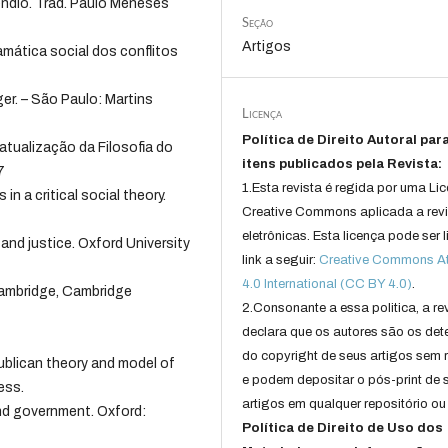
êndio. Trad. Paulo Meneses
Seção
Artigos
mática social dos conflitos
ger. – São Paulo: Martins
Licença
Política de Direito Autoral par
atualização da Filosofia do
itens publicados pela Revista:
7
1.Esta revista é regida por uma Li
in a critical social theory.
Creative Commons aplicada a rev
eletrônicas. Esta licença pode ser 
and justice. Oxford University
link a seguir:
Creative Commons Att
4.0 International (CC BY 4.0)
.
ambridge, Cambridge
2.Consonante a essa politica, a re
declara que os autores são os det
do copyright de seus artigos sem r
publican theory and model of
e podem depositar o pós-print de 
ess.
artigos em qualquer repositório ou 
nd government. Oxford:
Política de Direito de Uso dos