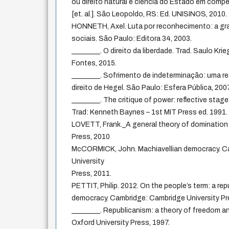
ou direito natural e ciência do Estado em comp
[et. al.]. São Leopoldo, RS: Ed. UNISINOS, 2010.
HONNETH, Axel. Luta por reconhecimento: a gra
sociais. São Paulo: Editora 34, 2003.
________. O direito da liberdade. Trad. Saulo Krie
Fontes, 2015.
________. Sofrimento de indeterminação: uma re
direito de Hegel. São Paulo: Esfera Pública, 200
________. The critique of power: reflective stages 
Trad: Kenneth Baynes – 1st MIT Press ed. 1991.
LOVETT, Frank._A general theory of domination 
Press, 2010
McCORMICK, John. Machiavellian democracy. C
University
Press, 2011.
PETTIT, Philip. 2012. On the people’s term: a re
democracy. Cambridge: Cambridge University Pr
________. Republicanism: a theory of freedom a
Oxford University Press, 1997.