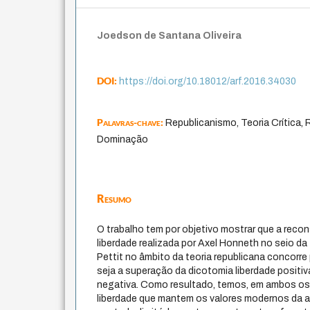
Joedson de Santana Oliveira
DOI:
https://doi.org/10.18012/arf.2016.34030
Palavras-chave:
Republicanismo, Teoria Crítica
Dominação
Resumo
O trabalho tem por objetivo mostrar que a reco
liberdade realizada por Axel Honneth no seio da te
Pettit no âmbito da teoria republicana concorre
seja a superação da dicotomia liberdade positiva
negativa. Como resultado, temos, em ambos o
liberdade que mantem os valores modernos da a