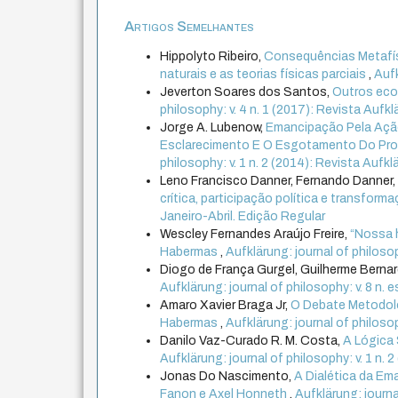
Artigos Semelhantes
Hippolyto Ribeiro,
Consequências Metafísic
naturais e as teorias físicas parciais
,
Aufk
Jeverton Soares dos Santos,
Outros ecos
philosophy: v. 4 n. 1 (2017): Revista Aufklär
Jorge A. Lubenow,
Emancipação Pela Ação
Esclarecimento E O Esgotamento Do Pro
philosophy: v. 1 n. 2 (2014): Revista Aufkl
Leno Francisco Danner, Fernando Danner
crítica, participação política e transform
Janeiro-Abril. Edição Regular
Wescley Fernandes Araújo Freire,
“Nossa h
Habermas
,
Aufklärung: journal of philosop
Diogo de França Gurgel, Guilherme Berna
Aufklärung: journal of philosophy: v. 8 n
Amaro Xavier Braga Jr,
O Debate Metodológ
Habermas
,
Aufklärung: journal of philosoph
Danilo Vaz-Curado R. M. Costa,
A Lógica
Aufklärung: journal of philosophy: v. 1 n. 
Jonas Do Nascimento,
A Dialética da E
Fanon e Axel Honneth
,
Aufklärung: journa