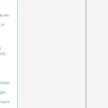
s leis
l of
l
020):
,
Jürgen
egel
,
Frantz