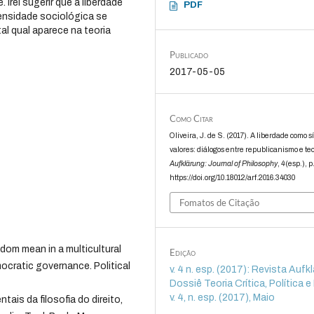
 Irei sugerir que a liberdade
PDF
ensidade sociológica se
l qual aparece na teoria
Publicado
2017-05-05
Como Citar
Oliveira, J. de S. (2017). A liberdade como s
valores: diálogos entre republicanismo e teor
Aufklärung: Journal of Philosophy
,
4
(esp.), 
https://doi.org/10.18012/arf.2016.34030
Fomatos de Citação
dom mean in a multicultural
Edição
ocratic governance. Political
v. 4 n. esp. (2017): Revista Aufk
Dossiê Teoria Crítica, Política e 
v. 4, n. esp. (2017), Maio
ais da filosofia do direito,