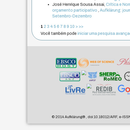
José Henrique Sousa Assai,
Crítica e Nor
orçamento participativo
,
Aufklärung: journ
Setembro-Dezembro
1
2
3
4
5
6
7
8
9
10
>
>>
Você também pode
iniciar uma pesquisa avançad
© 2014 Aufklärung
®
, doi:10.18012/ARF, e-ISS