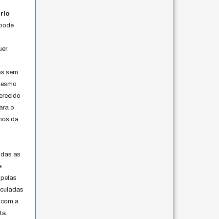
rio
 pode
uer
os sem
 mesmo
erecido
ara o
rmos da
s
odas as
e
 pelas
iculadas
 com a
ta.