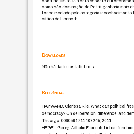
contudo, limitá-la a este aspecto autorreferente.
como não dominação de Pettit ganharia mais d
fosse mediada pela categoria reconhecimento ta
crítica de Honneth.
Downloads
Não há dados estatísticos.
Referências
HAYWARD, Clarissa Rile. What can political free
democracy? On deliberation, difference, and dem
Theory, p. 0090591711408245, 2011.
HEGEL, Georg Wilhelm Friedrich. Linhas fundament