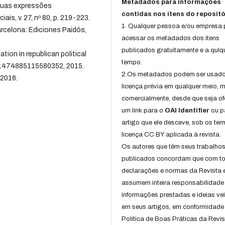
Metadados para informações
 suas expressões
contidas nos itens do repositó
ais, v. 27, nº 80, p. 219-223.
1. Qualquer pessoa e/ou empresa
arcelona: Ediciones Paidós,
acessar os metadados dos itens
publicados gratuitamente e a qulq
on in republican political
tempo.
p. 1474885115580352, 2015.
2.Os metadados podem ser usad
 2016.
licença prévia em qualquer meio,
comercialmente, desde que seja of
um link para o
OAI Identifier
ou p
artigo que ele desceve, sob os te
licença CC BY aplicada à revista.
Os autores que têm seus trabalho
publicados concordam que com t
declarações e normas da Revista 
assumem inteira responsabilidade
informações prestadas e ideias ve
em seus artigos, em conformidade
Política de Boas Práticas da Revis