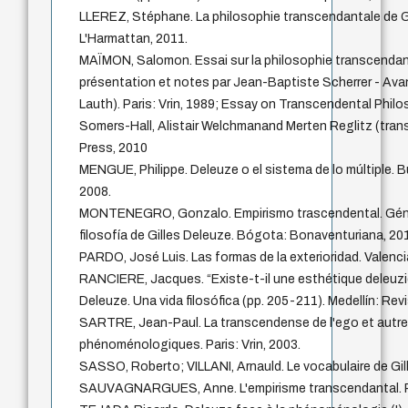
LLEREZ, Stéphane. La philosophie transcendantale de Gi
L'Harmattan, 2011.
MAÏMON, Salomon. Essai sur la philosophie transcendan
présentation et notes par Jean-Baptiste Scherrer - Av
Lauth). Paris: Vrin, 1989; Essay on Transcendental Philo
Somers-Hall, Alistair Welchmanand Merten Reglitz (tran
Press, 2010
MENGUE, Philippe. Deleuze o el sistema de lo múltiple. 
2008.
MONTENEGRO, Gonzalo. Empirismo trascendental. Génes
filosofía de Gilles Deleuze. Bógota: Bonaventuriana, 20
PARDO, José Luis. Las formas de la exterioridad. Valenci
RANCIERE, Jacques. “Existe-t-il une esthétique deleuzien
Deleuze. Una vida filosófica (pp. 205-211). Medellín: Rev
SARTRE, Jean-Paul. La transcendense de l'ego et autre
phénoménologiques. Paris: Vrin, 2003.
SASSO, Roberto; VILLANI, Arnauld. Le vocabulaire de Gille
SAUVAGNARGUES, Anne. L'empirisme transcendantal. Pa