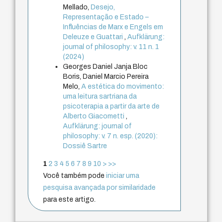
Mellado,
Desejo,
Representação e Estado –
Influências de Marx e Engels em
Deleuze e Guattari
,
Aufklärung:
journal of philosophy: v. 11 n. 1
(2024)
Georges Daniel Janja Bloc
Boris, Daniel Marcio Pereira
Melo,
A estética do movimento:
uma leitura sartriana da
psicoterapia a partir da arte de
Alberto Giacometti
,
Aufklärung: journal of
philosophy: v. 7 n. esp. (2020):
Dossiê Sartre
1
2
3
4
5
6
7
8
9
10
>
>>
Você também pode
iniciar uma
pesquisa avançada por similaridade
para este artigo.