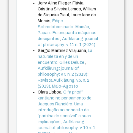
Jerry Aline Flieger, Flávia
Cristina Silveira Lemos, William
de Siqueira Piauí, Lauro Iane de
Morais,
Édipo
Sobredeterminado: Mamãe,
Papai e Eu enquanto máquinas-
desejantes
,
Aufklärung: journal
of philosophy: v. 11 n. 1 (2024)
Sergio Martinez Vilajuana,
La
naturaleza en y de un
encuentro, Gilles Deluze
,
Aufklärung: journal of
philosophy: v. 5 n. 2 (2018):
Revista Aufklärung. v.5, n. 2
(2019), Maio-Agosto
Clara Lisboa,
O “a priori”
kantiano no pensamento de
Jacques Rancière: Uma
introdução ao conceito de
“partilha do sensível” e suas
implicações
,
Aufklärung:
journal of philosophy: v. 10 n. 1