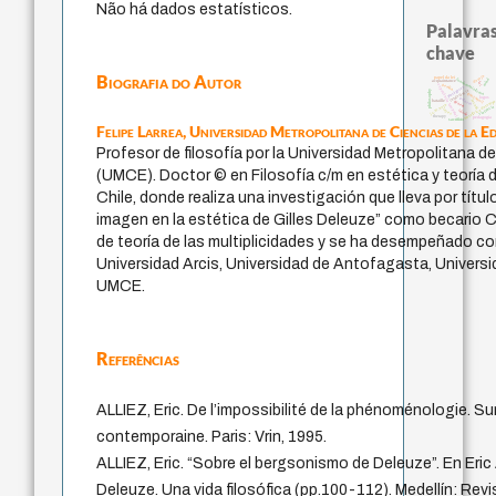
Não há dados estatísticos.
Palavras
chave
Biografia do Autor
desejo
papel da lei
mind
fundamentalismo
acquaintance
lei
perdón
experiência temporal
protágoras
intolerância
philosophy
guayaquil
logos
palavra
jacobi
bataille
género
metafísica do temp
j.c.m. neto
violencia
leyes
idade
therapy
pedagogia
sacrifício
Felipe Larrea,
Universidad Metropolitana de Ciencias de la 
Profesor de filosofía por la Universidad Metropolitana d
(UMCE). Doctor © en Filosofía c/m en estética y teoría d
Chile, donde realiza una investigación que lleva por títul
imagen en la estética de Gilles Deleuze” como becario C
de teoría de las multiplicidades y se ha desempeñado c
Universidad Arcis, Universidad de Antofagasta, Universid
UMCE.
Referências
ALLIEZ, Eric. De l’impossibilité de la phénoménologie. Su
contemporaine. Paris: Vrin, 1995.
ALLIEZ, Eric. “Sobre el bergsonismo de Deleuze”. En Eric A
Deleuze. Una vida filosófica (pp.100-112). Medellín: Rev