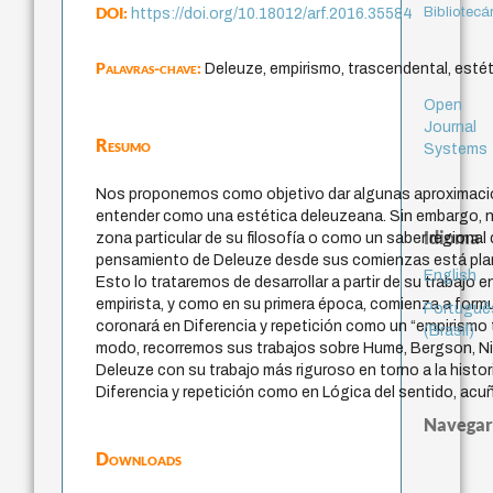
DOI:
Bibliotecá
https://doi.org/10.18012/arf.2016.35584
Palavras-chave:
Deleuze, empirismo, trascendental, estét
Open
Journal
Resumo
Systems
Nos proponemos como objetivo dar algunas aproximacio
entender como una estética deleuzeana. Sin embargo, 
Idioma
zona particular de su filosofía o como un saber regional 
pensamiento de Deleuze desde sus comienzas está pla
English
Esto lo trataremos de desarrollar a partir de su trabajo e
empirista, y como en su primera época, comienza a formu
Portuguê
coronará en Diferencia y repetición como un “empirismo 
(Brasil)
modo, recorremos sus trabajos sobre Hume, Bergson, N
Deleuze con su trabajo más riguroso en torno a la historia
Diferencia y repetición como en Lógica del sentido, ac
Navegar
Downloads