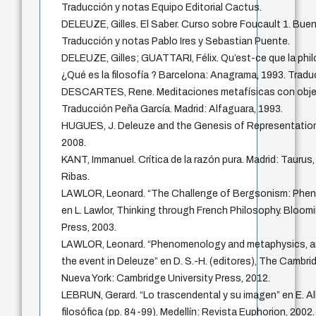
Traducción y notas Equipo Editorial Cactus.
DELEUZE, Gilles. El Saber. Curso sobre Foucault 1. Bue
Traducción y notas Pablo Ires y Sebastian Puente.
DELEUZE, Gilles; GUATTARI, Félix. Qu’est-ce que la phil
¿Qué es la filosofía ? Barcelona: Anagrama, 1993. Trad
DESCARTES, Rene. Meditaciones metafísicas con obje
Traducción Peña García. Madrid: Alfaguara, 1993.
HUGUES, J. Deleuze and the Genesis of Representation
2008.
KANT, Immanuel. Crítica de la razón pura. Madrid: Taurus
Ribas.
LAWLOR, Leonard. “The Challenge of Bergsonism: Phen
en L. Lawlor, Thinking through French Philosophy. Bloomi
Press, 2003.
LAWLOR, Leonard. “Phenomenology and metaphysics, and
the event in Deleuze” en D. S.-H. (editores), The Camb
Nueva York: Cambridge University Press, 2012.
LEBRUN, Gerard. “Lo trascendental y su imagen” en E. All
filosófica (pp. 84-99). Medellín: Revista Euphorion, 2002.