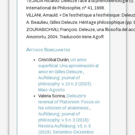
TEJADA Ricardo. Deleuze face à la phénoménologie (I). 
International de Philosophie, n° 41, 1998.
VILLANI, Arnauld. « De l’esthétique a l’esthésique: Deleuze
A. Beaulieu, Gilles Deleuze. Héritage philosophique (pp. 9
ZOURABICHVILI, François. Deleuze, una filosofía del ac
Amorrortu, 2004. Traducción Irene Agoff.
Artigos Semelhantes
Cristóbal Durán,
Un amor
superficial. Una aproximación al
amor en Gilles Deleuze
,
Aufklärung: journal of
philosophy: v. 10 n. 2 (2023):
Maio-Agosto
Valeria Sonna,
Deleuze's
reversal of Platonism: Focus on
his criticism of anámnesis
,
Aufklärung: journal of
philosophy: v. 5 n. 3 (2018):
Revista Aufklärung. v.5, n. 3
(2019), Setembro-Dezembro