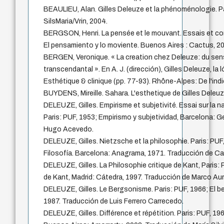
BEAULIEU, Alan. Gilles Deleuze et la phénoménologie. Pa
SilsMaria/Vrin, 2004.
BERGSON, Henri. La pensée et le mouvant. Essais et con
El pensamiento y lo moviente. Buenos Aires : Cactus, 20
BERGEN, Veronique. « La creation chez Deleuze: du sens
transcendantal ». En A. J. (dirección), Gilles Deleuze, la 
Esthétique & clinique (pp. 77-93). Rhône-Alpes: De l'indi
BUYDENS, Mireille. Sahara. L'esthetique de Gilles Deleuze
DELEUZE, Gilles. Empirisme et subjetivité. Essai sur la 
Paris: PUF, 1953; Empirismo y subjetividad, Barcelona: G
Hugo Acevedo.
DELEUZE, Gilles. Nietzsche et la philosophie. Paris: PUF
Filosofía. Barcelona: Anagrama, 1971. Traducción de Ca
DELEUZE, Gilles. La Philosophie critique de Kant, Paris: P
de Kant, Madrid: Cátedra, 1997. Traducción de Marco Aure
DELEUZE, Gilles. Le Bergsonisme. Paris: PUF, 1966; El b
1987. Traducción de Luis Ferrero Carrecedo.
DELEUZE, Gilles. Différence et répétition. Paris: PUF, 196