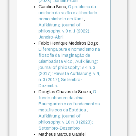
(2023): Janeiro-Abril
Carolina Sena,
O problema da
unidade da razão e a liberdade
como símbolo em Kant
,
Aufklärung: journal of
philosophy: v. 9 n. 1 (2022):
Janeiro-Abril
Fabio Henrique Medeiros Bogo,
Diferença pura e nomadismo na
filosofia da iimaginação de
Giambatista Vico
,
Aufklärung:
journal of philosophy: v. 4 n. 3
(2017): Revista Aufklärung. v. 4,
n. 3 (2017), Setembro-
Dezembro
Douglas Chaves de Souza,
O
fundo obscuro da alma:
Baumgarten e os fundamentos
metafísicos da Estética
,
Aufklärung: journal of
philosophy: v. 10 n. 3 (2023):
Setembro-Dezembro
Matheus Marcus Gabriel