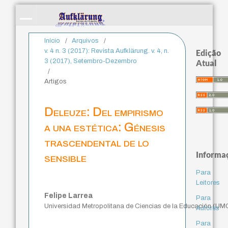
Início
/
Arquivos
/
v. 4 n. 3 (2017): Revista Aufklärung. v. 4, n.
Edição
3 (2017), Setembro-Dezembro
Atual
/
Artigos
Deleuze: Del empirismo
a una estética: Génesis
trascendental de lo
Informa
sensible
Para
Leitores
Felipe Larrea
Para
Universidad Metropolitana de Ciencias de la Educación (UM
Autores
Para