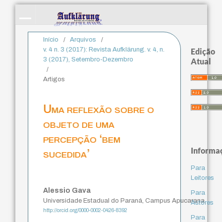
Início
/
Arquivos
/
v. 4 n. 3 (2017): Revista Aufklärung. v. 4, n.
Edição
3 (2017), Setembro-Dezembro
Atual
/
Artigos
Uma reflexão sobre o
objeto de uma
percepção ‘bem
Informa
sucedida’
Para
Leitores
Alessio Gava
Para
Universidade Estadual do Paraná, Campus Apucarana
Autores
http://orcid.org/0000-0002-0426-8392
Para