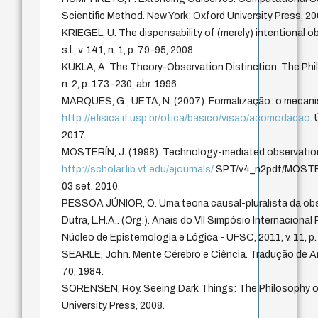
Scientific Method. New York: Oxford University Press, 20
KRIEGEL, U. The dispensability of (merely) intentional o
s.l., v. 141, n. 1, p. 79-95, 2008.
KUKLA, A. The Theory-Observation Distinction. The Philos
n. 2, p. 173-230, abr. 1996.
MARQUES, G.; UETA, N. (2007). Formalização: o meca
http://efisica.if.usp.br/otica/basico/visao/acomodacao
.
2017.
MOSTERÍN, J. (1998). Technology-mediated observatio
http://scholar.lib.vt.edu/ejournals/
SPT/v4_n2pdf/MOSTER
03 set. 2010.
PESSOA JÚNIOR, O. Uma teoria causal-pluralista da obse
Dutra, L.H.A.. (Org.). Anais do VII Simpósio Internacional P
Núcleo de Epistemologia e Lógica - UFSC, 2011, v. 11, p
SEARLE, John. Mente Cérebro e Ciência. Tradução de Ar
70, 1984.
SORENSEN, Roy. Seeing Dark Things: The Philosophy o
University Press, 2008.