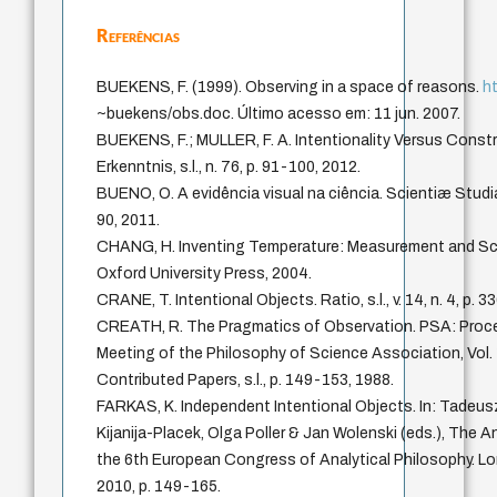
Referências
BUEKENS, F. (1999). Observing in a space of reasons.
ht
~buekens/obs.doc. Último acesso em: 11 jun. 2007.
BUEKENS, F.; MULLER, F. A. Intentionality Versus Constr
Erkenntnis, s.l., n. 76, p. 91-100, 2012.
BUENO, O. A evidência visual na ciência. Scientiæ Studia, 
90, 2011.
CHANG, H. Inventing Temperature: Measurement and Scie
Oxford University Press, 2004.
CRANE, T. Intentional Objects. Ratio, s.l., v. 14, n. 4, p. 
CREATH, R. The Pragmatics of Observation. PSA: Proce
Meeting of the Philosophy of Science Association, Vol.
Contributed Papers, s.l., p. 149-153, 1988.
FARKAS, K. Independent Intentional Objects. In: Tadeus
Kijanija-Placek, Olga Poller & Jan Wolenski (eds.), The 
the 6th European Congress of Analytical Philosophy. Lo
2010, p. 149-165.