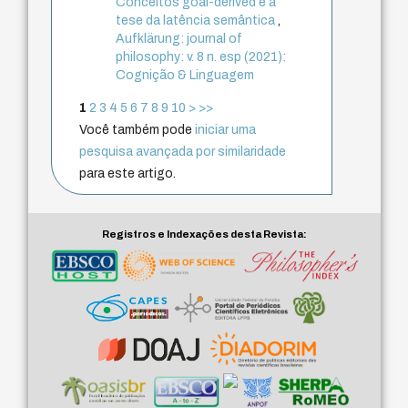
Conceitos goal-derived e a
tese da latência semântica
,
Aufklärung: journal of
philosophy: v. 8 n. esp (2021):
Cognição & Linguagem
1
2
3
4
5
6
7
8
9
10
>
>>
Você também pode
iniciar uma
pesquisa avançada por similaridade
para este artigo.
Registros e Indexações desta Revista: