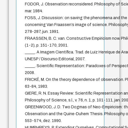
FODOR, J. Observation reconsidered. Philosophy of Science,
mar. 1984.
FOSS, J. Discussion: on saving the phenomena and the 
concerning Van Fraassen’s image of science. Philosophy of 
278-287, jun. 1991.
FRAASSEN, B. C. van. Constructive Empiricism now. Philos
(1-2), p. 151-170, 2001.
_____. A Imagem Científica. Trad. de Luiz Henrique de Ar
UNESP / Discurso Editorial, 2007.
_____. Scientific Representation: Paradoxes of Perspect
2008.
FRICKÉ, M. On the theory dependence of observation. Philos
63-84, 1983.
GIERE, R. N. Essay Review: Scientific Representation and
Philosophy of Science, s.l., v. 76, n. 1, p. 101-111, jan. 20
GREENWOOD, J. D. Two Dogmas of Neo-Empiricism: the 
Observation and the Quine-Duhem Thesis. Philosophy of Sci
553-574, dez. 1990.
HUMPHREYS, P. Extending Ourselves. Computational Sci