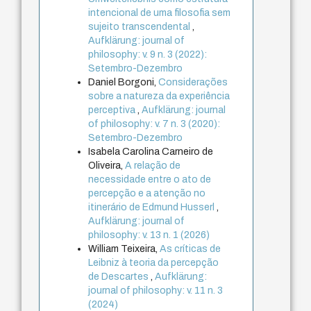
intencional de uma filosofia sem
sujeito transcendental
,
Aufklärung: journal of
philosophy: v. 9 n. 3 (2022):
Setembro-Dezembro
Daniel Borgoni,
Considerações
sobre a natureza da experiência
perceptiva
,
Aufklärung: journal
of philosophy: v. 7 n. 3 (2020):
Setembro-Dezembro
Isabela Carolina Carneiro de
Oliveira,
A relação de
necessidade entre o ato de
percepção e a atenção no
itinerário de Edmund Husserl
,
Aufklärung: journal of
philosophy: v. 13 n. 1 (2026)
William Teixeira,
As críticas de
Leibniz à teoria da percepção
de Descartes
,
Aufklärung:
journal of philosophy: v. 11 n. 3
(2024)