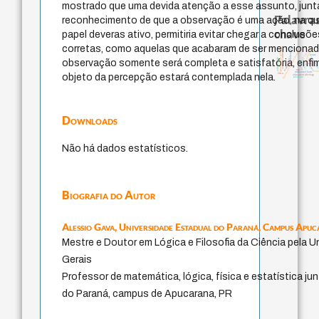
mostrado que uma devida atenção a esse assunto, jun
Palavras
reconhecimento de que a observação é uma ação, na qu
chave
papel deveras ativo, permitiria evitar chegar a conclus
corretas, como aquelas que acabaram de ser mencionada
sensus communis
falseabilidade
igualdade de gênero
totalização
japanese education thoughts
sentido
nome
constituiçã
coletividade
yi
li
redução
observação somente será completa e satisfatória, enfi
formação
juízo
gosto
carnap
popper
mulher
ren
levin
immanuel kant
ética.
objeto da percepção estará contemplada nela.
education ideology
judaísmo
Downloads
Não há dados estatísticos.
Biografia do Autor
Alessio Gava,
Universidade Estadual do Paraná, Campus Apu
Mestre e Doutor em Lógica e Filosofia da Ciência pela U
Gerais
Professor de matemática, lógica, física e estatística ju
do Paraná, campus de Apucarana, PR