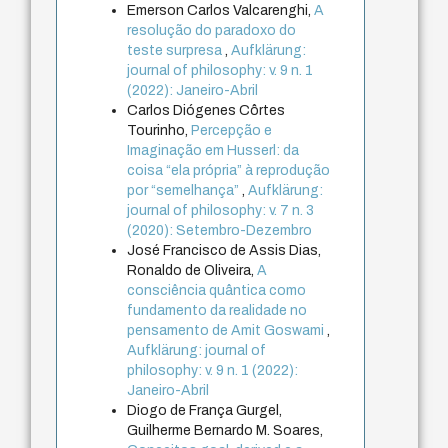
Emerson Carlos Valcarenghi,
A
resolução do paradoxo do
teste surpresa
,
Aufklärung:
journal of philosophy: v. 9 n. 1
(2022): Janeiro-Abril
Carlos Diógenes Côrtes
Tourinho,
Percepção e
Imaginação em Husserl: da
coisa “ela própria” à reprodução
por “semelhança”
,
Aufklärung:
journal of philosophy: v. 7 n. 3
(2020): Setembro-Dezembro
José Francisco de Assis Dias,
Ronaldo de Oliveira,
A
consciência quântica como
fundamento da realidade no
pensamento de Amit Goswami
,
Aufklärung: journal of
philosophy: v. 9 n. 1 (2022):
Janeiro-Abril
Diogo de França Gurgel,
Guilherme Bernardo M. Soares,