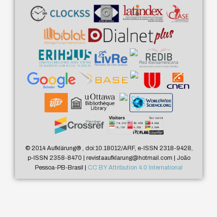
© 2014 Aufklärung
®
, doi:10.18012/ARF, e-ISSN 2318-9428,
p-ISSN 2358-8470 | revistaaufklarung@hotmail.com | João
Pessoa-PB-Brasil |
CC BY Attribution 4.0 International