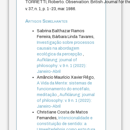
TORRETTI, Roberto. Observation. British Journal for the 
v. 37, n. 1, p. 1-23, mar. 1986.
Artigos Semelhantes
Sabrina Balthazar Ramos
Ferreira, Bárbara Linda Tavares,
Investigação sobre processos
causais na abordagem
ecológica da percepção
,
Aufklärung: journal of
philosophy: v. 9 n. 1 (2022):
Janeiro-Abril
Amâncio Maurício Xavier Rêgo,
A Vida da Mente: sistemas de
funcionamento do encéfalo,
meditação
,
Aufklärung: journal
of philosophy: v. 9 n. 1 (2022):
Janeiro-Abril
Christiane Costa de Matos
Fernandes,
Intencionalidade e
constituição de sentido: a
Umwelterlebnis como estrutura