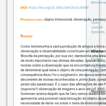
Bibliotecá
DOI:
https://doi.org/10.18012/arf.2016.35586
Palavras-chave:
objeto intencional, observação, percepç
Open
Journal
Systems
Resumo
Como testemunha a vasta produção de artigos e livros 
Idioma
observação e observabilidade constituem um tema crucial
filosofia da percepção, por sua vez, representa uma áre
English
de modo importante nas últimas décadas. Apesar disso,
teorias sobre a observação que se encontram na literat
Portuguê
de determinar qual seria o objeto de uma percepção ‘be
(Brasil)
consequência disso foi o surgimento, em época recente
decorrerem de teorias reconhecidas e,
prima facie
, comp
assim são paradoxais. É o caso das afirmações de van 
(suposta?) observação de imagens e arco-íris (cf. 2001
Navegar
Sorensen acerca daquilo que de fato vemos durante um e
apresentar uma possível caracterização do objeto da pe
necessidade de deter-se sobre o tema da intencionalida