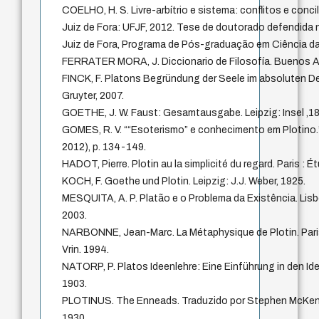
COELHO, H. S. Livre-arbítrio e sistema: conflitos e con
Juiz de Fora: UFJF, 2012. Tese de doutorado defendida 
Juiz de Fora, Programa de Pós-graduação em Ciência da 
FERRATER MORA, J. Diccionario de Filosofía. Buenos A
FINCK, F. Platons Begründung der Seele im absoluten Den
Gruyter, 2007.
GOETHE, J. W. Faust: Gesamtausgabe. Leipzig: Insel ,18
GOMES, R. V. ““Esoterismo” e conhecimento em Plotino.” 
2012), p. 134-149.
HADOT, Pierre. Plotin au la simplicité du regard. Paris :
KOCH, F. Goethe und Plotin. Leipzig: J.J. Weber, 1925.
MESQUITA, A. P. Platão e o Problema da Existência. Lisb
2003.
NARBONNE, Jean-Marc. La Métaphysique de Plotin. Paris :
Vrin. 1994.
NATORP, P. Platos Ideenlehre: Eine Einführung in den Ide
1903.
PLOTINUS. The Enneads. Traduzido por Stephen McKenn
1930.