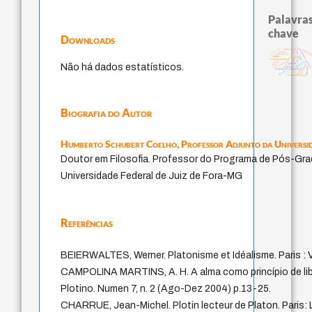
Palavras
chave
Downloads
j.c.m. neto
arte de educar
fundamentalismo
identidade naciona
guayaqu
animais
perdón
intolerância
logos
leyes
idade
homem-medida
palavra
protágoras
mind
jacobi
género
Não há dados estatísticos.
pedagogia
violencia
bataille
therapy
experiência temporal
desejo
lei
external relations
Biografia do Autor
Humberto Schubert Coelho,
Professor Adjunto da Universid
Doutor em Filosofia. Professor do Programa de Pós-Gra
Universidade Federal de Juiz de Fora-MG
Referências
BEIERWALTES, Werner. Platonisme et Idéalisme. Paris : V
CAMPOLINA MARTINS, A. H. A alma como princípio de libe
Plotino. Numen 7, n. 2 (Ago-Dez 2004) p.13-25.
CHARRUE, Jean-Michel. Plotin lecteur de Platon. Paris: L