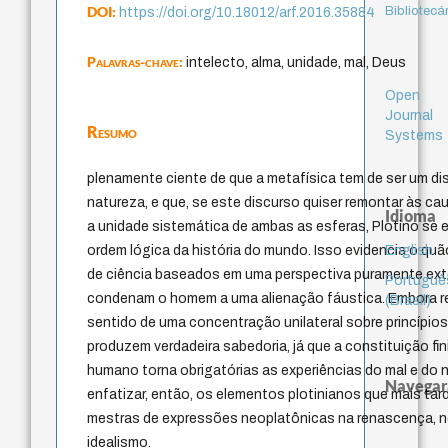
DOI:
Bibliotecá
https://doi.org/10.18012/arf.2016.35884
Palavras-chave:
intelecto, alma, unidade, mal, Deus
Open
Journal
Resumo
Systems
plenamente ciente de que a metafísica tem de ser um d
natureza, e que, se este discurso quiser remontar às ca
Idioma
a unidade sistemática de ambas as esferas, Plotino se 
English
ordem lógica da história do mundo. Isso evidencia o qu
de ciência baseados em uma perspectiva puramente exter
Portuguê
condenam o homem a uma alienação fáustica. Embora re
(Brasil)
sentido de uma concentração unilateral sobre princípi
produzem verdadeira sabedoria, já que a constituição fi
humano torna obrigatórias as experiências do mal e do 
Navegar
enfatizar, então, os elementos plotinianos que mais tard
mestras de expressões neoplatônicas na renascença, 
idealismo.