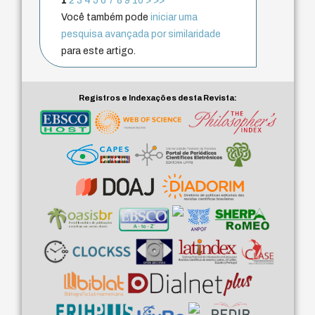
1
2
3
4
5
6
7
8
9
10
>
>>
Você também pode
iniciar uma
pesquisa avançada por similaridade
para este artigo.
Registros e Indexações desta Revista: