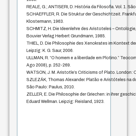
REALE, G.; ANTISERI, D. História da Filosofia. Vol. 1. Sã
SCHAEFFLER, R. Die Struktur der Geschichtzeit. Frankfu
Klostermann, 1963.
SCHMITZ, H. Die Ideenlehre des Aristoteles – Ontologie,
Bouvier Verlag Herbert Grundmann, 1985.
THIEL, D. Die Philosophie des Xenokrates im Kontext d
Leipzig: K. G. Saur, 2006.
ULLMAN, R. “O homem e a liberdade em Plotino.” Teocom
Ago 2008), p. 252-269.
WATSON, J. M. Aristotle’s Criticisms of Plato. London: O
SZLEZÁK, Thomas Alexander. Platão e Aristóteles na do
São Paulo: Paulus, 2010.
ZELLER, E. Die Philosophie der Griechen: in ihrer geschi
Eduard Wellman. Leipzig: Reisland, 1923.