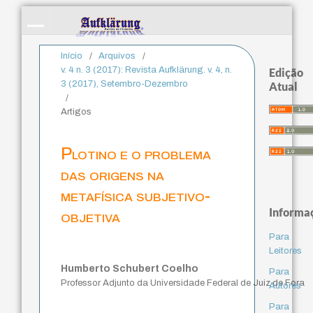
Início
/
Arquivos
/
v. 4 n. 3 (2017): Revista Aufklärung. v. 4, n.
Edição
3 (2017), Setembro-Dezembro
Atual
/
Artigos
Plotino e o problema
das origens na
metafísica subjetivo-
Informa
objetiva
Para
Leitores
Humberto Schubert Coelho
Para
Professor Adjunto da Universidade Federal de Juiz de Fora
Autores
Para