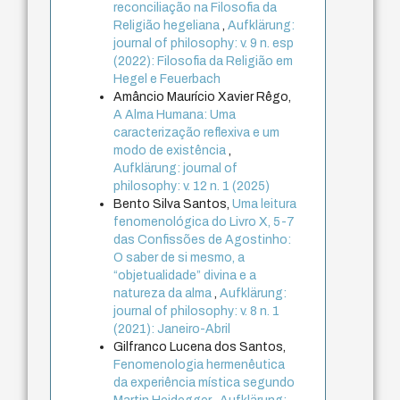
reconciliação na Filosofia da
Religião hegeliana
,
Aufklärung:
journal of philosophy: v. 9 n. esp
(2022): Filosofia da Religião em
Hegel e Feuerbach
Amâncio Maurício Xavier Rêgo,
A Alma Humana: Uma
caracterização reflexiva e um
modo de existência
,
Aufklärung: journal of
philosophy: v. 12 n. 1 (2025)
Bento Silva Santos,
Uma leitura
fenomenológica do Livro X, 5-7
das Confissões de Agostinho:
O saber de si mesmo, a
“objetualidade” divina e a
natureza da alma
,
Aufklärung:
journal of philosophy: v. 8 n. 1
(2021): Janeiro-Abril
Gilfranco Lucena dos Santos,
Fenomenologia hermenêutica
da experiência mística segundo