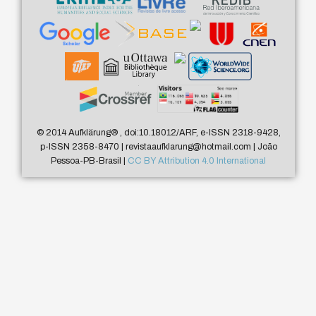
© 2014 Aufklärung
®
, doi:10.18012/ARF, e-ISSN 2318-9428,
p-ISSN 2358-8470 | revistaaufklarung@hotmail.com | João
Pessoa-PB-Brasil |
CC BY Attribution 4.0 International