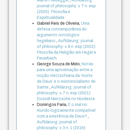
Martin Heidegger
,
Aufklärung:
journal of philosophy: v. 7 n. esp
(2020): Filosofia e
Espiritualidade
Gabriel Reis de Oliveira,
Uma
defesa contemporânea do
argumento ontológico
hegeliano
,
Aufklärung: journal
of philosophy: v. 9 n. esp (2022):
Filosofia da Religião em Hegel e
Feuerbach
George Souza de Melo,
Notas
para uma aproximação entre a
noção nietzschiana da ‘morte
de Deus’ e o existencialismo de
Sartre
,
Aufklärung: journal of
philosophy: v. 7 n. esp (2021):
Dossiê Nietzsche no Nordeste
Domingos Faria,
É o mal no
mundo logicamente compatível
com a existência de Deus?
,
Aufklärung: journal of
philosophy: v. 3 n. 1 (2016):