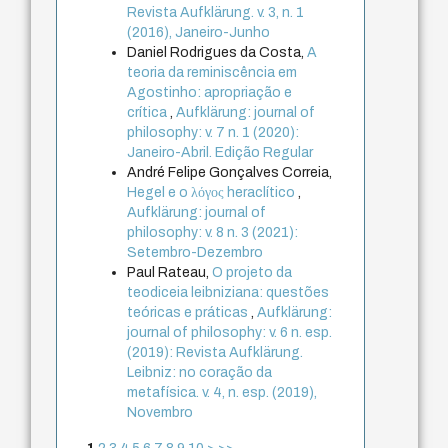
Revista Aufklärung. v. 3, n. 1
(2016), Janeiro-Junho
Daniel Rodrigues da Costa,
A
teoria da reminiscência em
Agostinho: apropriação e
crítica
,
Aufklärung: journal of
philosophy: v. 7 n. 1 (2020):
Janeiro-Abril. Edição Regular
André Felipe Gonçalves Correia,
Hegel e o λόγος heraclítico
,
Aufklärung: journal of
philosophy: v. 8 n. 3 (2021):
Setembro-Dezembro
Paul Rateau,
O projeto da
teodiceia leibniziana: questões
teóricas e práticas
,
Aufklärung:
journal of philosophy: v. 6 n. esp.
(2019): Revista Aufklärung.
Leibniz: no coração da
metafísica. v. 4, n. esp. (2019),
Novembro