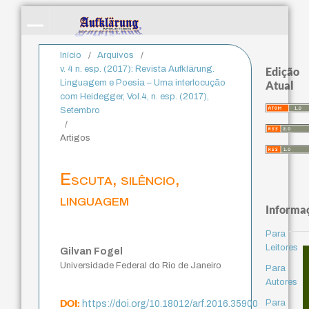
Início
/
Arquivos
/
v. 4 n. esp. (2017): Revista Aufklärung.
Edição
Linguagem e Poesia – Uma interlocução
Atual
com Heidegger, Vol.4, n. esp. (2017),
Setembro
/
Artigos
Escuta, silêncio,
linguagem
Informa
Para
Leitores
Gilvan Fogel
Universidade Federal do Rio de Janeiro
Para
Autores
DOI:
Para
https://doi.org/10.18012/arf.2016.35900