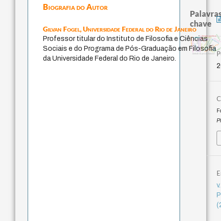
Biografia do Autor
Palavras
chave
Gilvan Fogel,
Universidade Federal do Rio de Janeiro
sacrifício
literatura (poética)
experiência temporal
Professor titular do Instituto de Filosofia e Ciências
papel da lei
perdón
j.c.m. neto
género
guayaqui
intolerância
fundamentalismo
bataille
homem-medida
mind
arquivos mentais
desejo
protágoras
metafísica do tempo
violencia
palavra
jacobi
Sociais e do Programa de Pós-Graduação em Filosofia
lei
logos
pedagogi
idade
P
leyes
unidade da pessoa humana
da Universidade Federal do Rio de Janeiro.
2
C
F
P
E
v
P
(