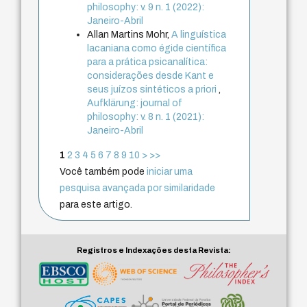
philosophy: v. 9 n. 1 (2022):
Janeiro-Abril
Allan Martins Mohr,
A linguística
lacaniana como égide científica
para a prática psicanalítica:
considerações desde Kant e
seus juízos sintéticos a priori
,
Aufklärung: journal of
philosophy: v. 8 n. 1 (2021):
Janeiro-Abril
1
2
3
4
5
6
7
8
9
10
>
>>
Você também pode
iniciar uma
pesquisa avançada por similaridade
para este artigo.
Registros e Indexações desta Revista: