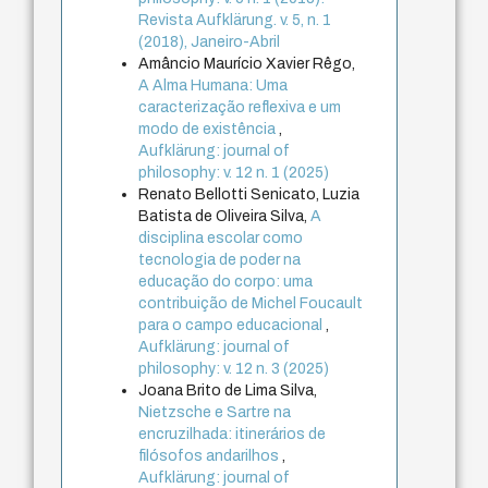
Revista Aufklärung. v. 5, n. 1
(2018), Janeiro-Abril
Amâncio Maurício Xavier Rêgo,
A Alma Humana: Uma
caracterização reflexiva e um
modo de existência
,
Aufklärung: journal of
philosophy: v. 12 n. 1 (2025)
Renato Bellotti Senicato, Luzia
Batista de Oliveira Silva,
A
disciplina escolar como
tecnologia de poder na
educação do corpo: uma
contribuição de Michel Foucault
para o campo educacional
,
Aufklärung: journal of
philosophy: v. 12 n. 3 (2025)
Joana Brito de Lima Silva,
Nietzsche e Sartre na
encruzilhada: itinerários de
filósofos andarilhos
,
Aufklärung: journal of