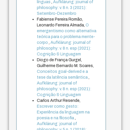
línguas
,
Aufklärung: journal of
philosophy: v. 8 n. 3 (2021):
Setembro-Dezembro
Fabiense Pereira Romão,
Leonardo Ferreira Almada,
O
emergentismo como alternativa
teórica para o problema mente-
corpo
,
Aufklärung: journal of
philosophy: v. 8 n. esp (2021):
Cognição & Linguagem
Diogo de França Gurgel,
Guilherme Bernardo M. Soares,
Conceitos goal-derived e a
tese da latência semântica
,
Aufklärung: journal of
philosophy: v. 8 n. esp (2021):
Cognição & Linguagem
Carlos Arthur Resende,
Escrever como gesto:
Experiência da linguagem na
poesia e na filosofia
,
Aufklärung: journal of
philosophy: v. 5 n. 1 (2018):