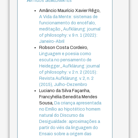
Artigos Semelhantes
Amâncio Maurício Xavier Rêgo,
A Vida da Mente: sistemas de
funcionamento do encéfalo,
meditação
,
Aufklärung: journal
of philosophy: v. 9 n. 1 (2022):
Janeiro-Abril
Robson Costa Cordeiro,
Linguagem e poesia como
escuta no pensamento de
Heidegger
,
Aufklärung: journal
of philosophy: v. 2 n. 2 (2015):
Revista Aufklärung. v. 2, n. 2
(2015), Julho-Dezembro
Luciano da Silva Façanha,
Francyhélia Benedita Mendes
Sousa,
Da criança apresentada
no Emílio ao hipotético homem
natural do Discurso da
Desigualdade: aproximações a
partir do viés da linguagem do
Ensaio sobre a origem das