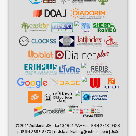
© 2014 Aufklärung
®
, doi:10.18012/ARF, e-ISSN 2318-9428,
p-ISSN 2358-8470 | revistaaufklarung@hotmail.com | João