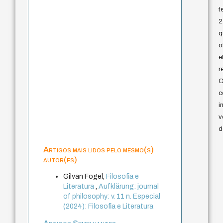
t
2
q
o
e
r
O
c
i
v
d
Artigos mais lidos pelo mesmo(s)
autor(es)
Gilvan Fogel,
Filosofia e
Literatura
,
Aufklärung: journal
of philosophy: v. 11 n. Especial
(2024): Filosofia e Literatura