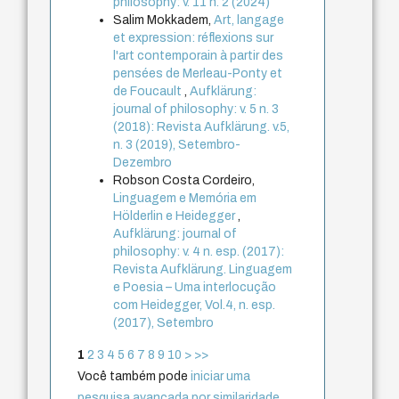
philosophy: v. 11 n. 2 (2024)
Salim Mokkadem,
Art, langage
et expression: réflexions sur
l'art contemporain à partir des
pensées de Merleau-Ponty et
de Foucault
,
Aufklärung:
journal of philosophy: v. 5 n. 3
(2018): Revista Aufklärung. v.5,
n. 3 (2019), Setembro-
Dezembro
Robson Costa Cordeiro,
Linguagem e Memória em
Hölderlin e Heidegger
,
Aufklärung: journal of
philosophy: v. 4 n. esp. (2017):
Revista Aufklärung. Linguagem
e Poesia – Uma interlocução
com Heidegger, Vol.4, n. esp.
(2017), Setembro
1
2
3
4
5
6
7
8
9
10
>
>>
Você também pode
iniciar uma
pesquisa avançada por similaridade