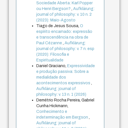
Sociedade Aberta: Karl Popper
ou Henri Bergson?
,
Aufklärung:
journal of philosophy: v. 10 n. 2
(2023): Maio-Agosto
Tiago de Jesus Sousa,
O
espírito encarnado: expressão
e transcendência na obra de
Paul Cézanne
,
Aufklärung:
journal of philosophy: v. 7 n. esp
(2020): Filosofia e
Espiritualidade
Daniel Graciano,
Expressividade
e produção passiva: Sobre a
medialidade dos
acontecimentos expressivos
,
Aufklärung: journal of
philosophy: v. 13 n. 1 (2026)
Demétrio Rocha Pereira, Gabriel
Cunha Hickmann,
Conhecimento e
indeterminação em Bergson
,
Aufklärung: journal of