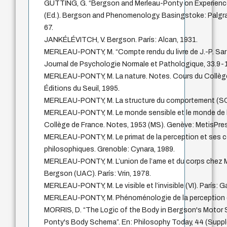
GUTTING, G. “Bergson and Merleau-Ponty on Experience 
(Ed.). Bergson and Phenomenology. Basingstoke: Palgrav
67.
JANKÉLÉVITCH, V. Bergson. París: Alcan, 1931.
MERLEAU-PONTY, M. “Compte rendu du livre de J.-P. Sartr
Journal de Psychologie Normale et Pathologique, 33.9-1
MERLEAU-PONTY, M. La nature. Notes. Cours du Collège 
Éditions du Seuil, 1995.
MERLEAU-PONTY, M. La structure du comportement (SC).
MERLEAU-PONTY, M. Le monde sensible et le monde de l
Collège de France. Notes, 1953 (MS). Genève: MetisPre
MERLEAU-PONTY, M. Le primat de la perception et ses
philosophiques. Grenoble: Cynara, 1989.
MERLEAU-PONTY, M. L’union de l’ame et du corps chez M
Bergson (UAC). París: Vrin, 1978.
MERLEAU-PONTY, M. Le visible et l’invisible (VI). París: G
MERLEAU-PONTY, M. Phénoménologie de la perception (PP
MORRIS, D. “The Logic of the Body in Bergson's Motor
Ponty's Body Schema”. En: Philosophy Today, 44 (Suppl