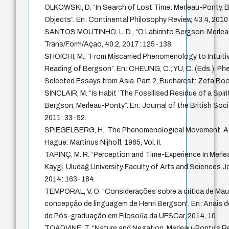
OLKOWSKI, D. “In Search of Lost Time: Merleau-Ponty, 
Objects”. En: Continental Philosophy Review, 43.4, 201
SANTOS MOUTINHO, L. D., “O Labirinto Bergson-Merlea
Trans/Form/Açao, 40.2, 2017: 125-138.
SHOICHI, M., “From Miscarried Phenomenology to Intuit
Reading of Bergson”. En: CHEUNG, C.; YU, C. (Eds.). P
Selected Essays from Asia. Part 2, Bucharest: Zeta Bo
SINCLAIR, M. “Is Habit ‘The Fossilised Residue of a Spiri
Bergson, Merleau-Ponty”. En: Journal of the British Soc
2011: 33-52.
SPIEGELBERG, H.. The Phenomenological Movement. A Hi
Hague: Martinus Nijhoff, 1965, Vol. II.
TAPINÇ, M. R. “Perception and Time-Experience In Merl
Kaygi. Uludağ University Faculty of Arts and Sciences Jo
2014: 163-184.
TEMPORAL, V. O. “Considerações sobre a crítica de Mau
concepção de linguagem de Henri Bergson”. En: Anais 
de Pós-graduação em Filosoﬁa da UFSCar, 2014, 10.
TOADVINE, T. “Nature and Negation. Merleau-Ponty’s Re