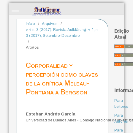
Início
/
Arquivos
/
v. 4 n. 3 (2017): Revista Aufklärung. v. 4, n.
Edição
3 (2017), Setembro-Dezembro
Atual
/
Artigos
Corporalidad y
percepción como claves
de la crítica Meleau-
Informa
Pontiana a Bergson
Para
Leitores
Esteban Andrés García
Para
Universidad de Buenos Aires - Consejo Nacional de Investiga
Autores
Para