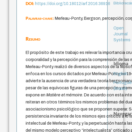
DOI:
Bibliotecá
https://doi.org/10.18012/arf.2016.36916
Palavras-chave:
Merleau-Ponty, Bergson, percepción, cor
Open
Journal
Resumo
Systems
El propósito de este trabajo es relevar la importancia cru
corporalidad y la percepción para la comprensión de las 
Idioma
Merleau-Ponty realizó de diversos aspectos de la filosof
English
enfoca en los cursos dictados por Merleau-Ponty en 19
advierte la ausencia de una verdadera teoría bergsoniana
Portuguê
pesar de las equívocas figuras de una percepción y mem
(Brasil)
expone en
Matière et mémoire
. De acuerdo con esta inte
reiteran en otros términos los mismos problemas del dua
asociacionismo psicológico que se proponen superar. S
Navegar
persistencia invariante de los mismos ejes críticos a lo 
intelectual de Merleau-Ponty, y la perpetuación hasta l
del mismo modelo perceptivo “intelectualista” criticado