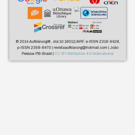
© 2014 Aufklärung
®
, doi:10.18012/ARF, e-ISSN 2318-9428,
p-ISSN 2358-8470 | revistaaufklarung@hotmail.com | João
Pessoa-PB-Brasil |
CC BY Attribution 4.0 International