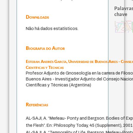
Palavras
chave
Downloads
experiência temporal
violencia
papel da lei
leyes
protágoras
filosofia brasileira
multidimensi
homem-medida
identidade nacional
metafísica do tempo
mind
intolerância
fundamentalismo
palavra
perdón
guayaquil
idade
Não há dados estatísticos.
desejo
lei
pedagogia
jacobi
género
logos
filosofia francesa
Biografia do Autor
Esteban Andrés García,
Universidad de Buenos Aires - Conse
Científicas y Técnicas
Profesor Adjunto de Gnoseología en la carrera de Filosof
Buenos Aires - Investigador Adjunto del Consejo Nacio
Científicas y Técnicas (Argentina)
Referências
AL-SAJI, A. “Merleau- Ponty and Bergson. Bodies of Exp
the Flesh”. En: Philosophy Today, 45 (Supplement), 2001
AL-SAJI, A. “Temporality of Life, Bergson, Merleau-Pont