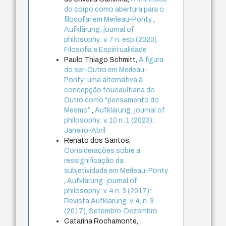
do corpo como abertura para o
filosofar em Merleau-Ponty
,
Aufklärung: journal of
philosophy: v. 7 n. esp (2020):
Filosofia e Espiritualidade
Paulo Thiago Schmitt,
A figura
do ser-Outro em Merleau-
Ponty: uma alternativa à
concepção foucaultiana do
Outro como “pensamento do
Mesmo”
,
Aufklärung: journal of
philosophy: v. 10 n. 1 (2023):
Janeiro-Abril
Renato dos Santos,
Considerações sobre a
ressignificação da
subjetividade em Merleau-Ponty
,
Aufklärung: journal of
philosophy: v. 4 n. 3 (2017):
Revista Aufklärung. v. 4, n. 3
(2017), Setembro-Dezembro
Catarina Rochamonte,