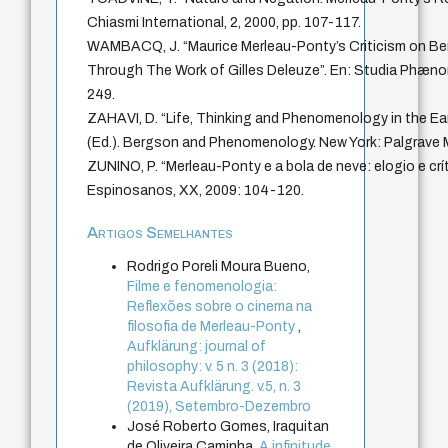
Chiasmi International, 2, 2000, pp. 107-117.
WAMBACQ, J. “Maurice Merleau-Ponty’s Criticism on Be
Through The Work of Gilles Deleuze”. En: Studia Phæno
249.
ZAHAVI, D. “Life, Thinking and Phenomenology in the Earl
(Ed.). Bergson and Phenomenology. New York: Palgrave M
ZUNINO, P. “Merleau-Ponty e a bola de neve: elogio e cr
Espinosanos, XX, 2009: 104-120.
Artigos Semelhantes
Rodrigo Poreli Moura Bueno,
Filme e fenomenologia:
Reflexões sobre o cinema na
filosofia de Merleau-Ponty
,
Aufklärung: journal of
philosophy: v. 5 n. 3 (2018):
Revista Aufklärung. v.5, n. 3
(2019), Setembro-Dezembro
José Roberto Gomes, Iraquitan
de Oliveira Caminha,
A infinitude