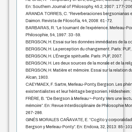
En: Southern Journal of Philosophy, 45.2, 2007: 177-206
ARANDA TORRES, C. “Reverberaciones bergsonianas en
Daimon. Revista de Filosofía, 44, 2008: 61-72.
BARBARAS, R. “Le tournant de l’expérience. Merleau-Po
Philosophie, 54, 1997: 33-59.
BERGSON, H. Essai sur les données immédiates de la con
BERGSON, H. La perception du changement. París: PUF,
BERGSON, H. L’Énergie spirituelle. París: PUF, 2007.
BERGSON, H. Les deux sources de la morale et de la relig
BERGSON, H. Matière et mémoire. Essai sur la relation du 
Alcan, 1903.
CAEYMAEX, F. Sartre, Merleau-Ponty, Bergson. Les ph
existentialistes et leur héritage bergsonien. Hildesheim:
FRÈRE, B. “De Bergson à Merleau¬-Ponty. Vers une lectu
mémoire”. En: Revue Interdisciplinaire de Philosophie Mora
267-286.
GINÉS MORALES CAÑAVATE, E. “Cogito y corporalidad: 
Bergson y Merleau-Ponty”. En: Endoxa, 32, 2013: 85-101