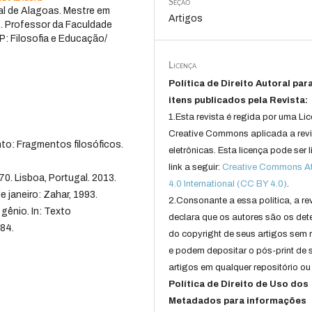
Seção
ral de Alagoas. Mestre em
Artigos
. Professor da Faculdade
: Filosofia e Educação/
Licença
Política de Direito Autoral par
itens publicados pela Revista:
1.Esta revista é regida por uma Li
Creative Commons aplicada a rev
o: Fragmentos filosóficos.
eletrônicas. Esta licença pode ser 
link a seguir:
Creative Commons Att
. Lisboa, Portugal. 2013.
4.0 International (CC BY 4.0)
.
 janeiro: Zahar, 1993.
2.Consonante a essa politica, a re
 gênio. In: Texto
declara que os autores são os det
984.
do copyright de seus artigos sem r
e podem depositar o pós-print de 
artigos em qualquer repositório ou 
Política de Direito de Uso dos
Metadados para informações