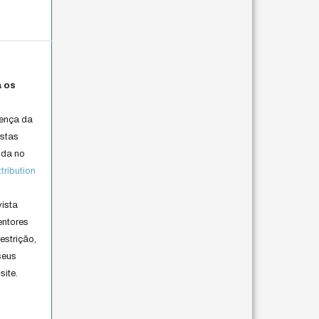
a os
cença da
istas
lida no
ribution
vista
entores
estrição,
seus
site.