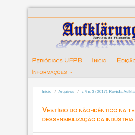
Periódicos UFPB
Inicio
Ediçã
Informações
Início
/
Arquivos
/
v. 4 n. 3 (2017): Revista Aufk
Vestígio do não-idêntico na t
dessensibilização da indústria