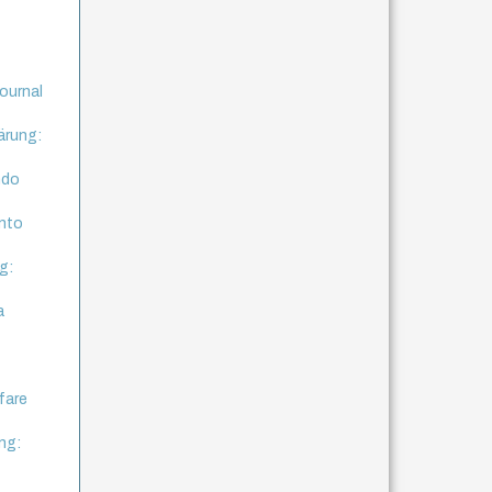
journal
ärung:
ndo
anto
g:
a
fare
ng: