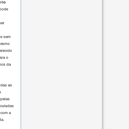
rio
 pode
uer
os sem
 mesmo
erecido
ara o
rmos da
s
odas as
e
 pelas
iculadas
 com a
ta.