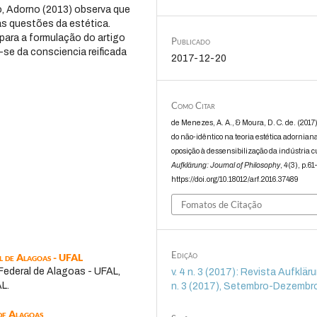
o, Adorno (2013) observa que
s questões da estética.
 para a formulação do artigo
Publicado
za-se da consciencia reificada
2017-12-20
Como Citar
de Menezes, A. A., & Moura, D. C. de. (2017)
do não-idêntico na teoria estética adornia
oposição à dessensibilização da indústria c
Aufklärung: Journal of Philosophy
,
4
(3), p.61
https://doi.org/10.18012/arf.2016.37489
Fomatos de Citação
Edição
l de Alagoas - UFAL
Federal de Alagoas - UFAL,
v. 4 n. 3 (2017): Revista Aufklärun
L.
n. 3 (2017), Setembro-Dezembr
de Alagoas