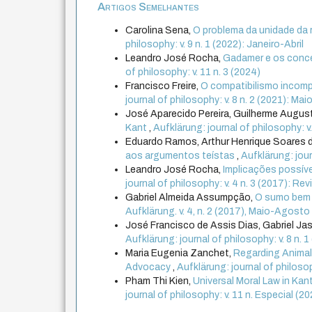
Artigos Semelhantes
Carolina Sena,
O problema da unidade da 
philosophy: v. 9 n. 1 (2022): Janeiro-Abril
Leandro José Rocha,
Gadamer e os conce
of philosophy: v. 11 n. 3 (2024)
Francisco Freire,
O compatibilismo incompa
journal of philosophy: v. 8 n. 2 (2021): M
José Aparecido Pereira, Guilherme August
Kant
,
Aufklärung: journal of philosophy: v
Eduardo Ramos, Arthur Henrique Soares 
aos argumentos teístas
,
Aufklärung: jour
Leandro José Rocha,
Implicações possíve
journal of philosophy: v. 4 n. 3 (2017): R
Gabriel Almeida Assumpção,
O sumo bem e
Aufklärung. v. 4, n. 2 (2017), Maio-Agosto
José Francisco de Assis Dias, Gabriel Jas
Aufklärung: journal of philosophy: v. 8 n. 1
Maria Eugenia Zanchet,
Regarding Animal
Advocacy
,
Aufklärung: journal of philoso
Pham Thi Kien,
Universal Moral Law in Kan
journal of philosophy: v. 11 n. Especial 