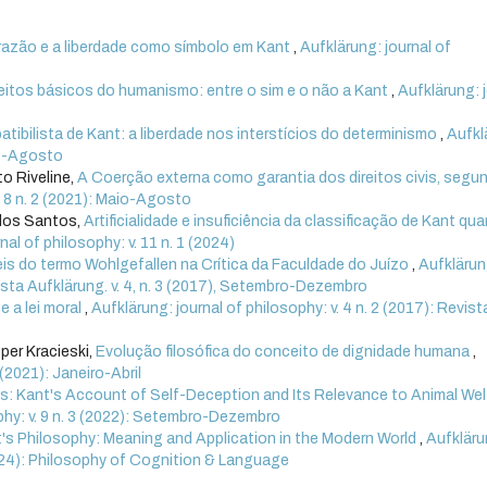
razão e a liberdade como símbolo em Kant
,
Aufklärung: journal of
itos básicos do humanismo: entre o sim e o não a Kant
,
Aufklärung: 
tibilista de Kant: a liberdade nos interstícios do determinismo
,
Aufkl
aio-Agosto
o Riveline,
A Coerção externa como garantia dos direitos civis, segu
. 8 n. 2 (2021): Maio-Agosto
dos Santos,
Artificialidade e insuficiência da classificação de Kant qu
nal of philosophy: v. 11 n. 1 (2024)
is do termo Wohlgefallen na Crítica da Faculdade do Juízo
,
Aufklärun
evista Aufklärung. v. 4, n. 3 (2017), Setembro-Dezembro
 a lei moral
,
Aufklärung: journal of philosophy: v. 4 n. 2 (2017): Revist
per Kracieski,
Evolução filosófica do conceito de dignidade humana
,
 (2021): Janeiro-Abril
s: Kant's Account of Self-Deception and Its Relevance to Animal Wel
phy: v. 9 n. 3 (2022): Setembro-Dezembro
t's Philosophy: Meaning and Application in the Modern World
,
Aufkläru
(2024): Philosophy of Cognition & Language