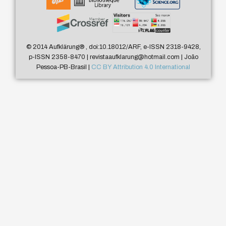
© 2014 Aufklärung
®
, doi:10.18012/ARF, e-ISSN 2318-9428,
p-ISSN 2358-8470 | revistaaufklarung@hotmail.com | João
Pessoa-PB-Brasil |
CC BY Attribution 4.0 International