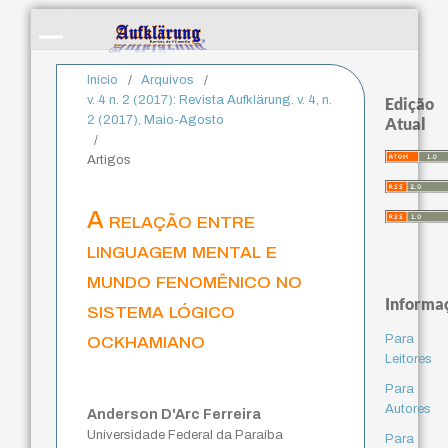
Início
/
Arquivos
/
v. 4 n. 2 (2017): Revista Aufklärung. v. 4, n.
Edição
2 (2017), Maio-Agosto
Atual
/
Artigos
A relação entre
linguagem mental e
mundo fenomênico no
Informa
sistema lógico
ockhamiano
Para
Leitores
Para
Autores
Anderson D'Arc Ferreira
Universidade Federal da Paraíba
Para