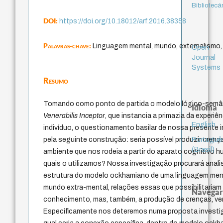
Bibliotecá
DOI:
https://doi.org/10.18012/arf.2016.38358
Palavras-chave:
Linguagem mental, mundo, externalismo
Open
Journal
Systems
Resumo
Tomando como ponto de partida o modelo lógico-semân
Idioma
Venerabilis Inceptor
, que instancia a primazia da experiê
English
indivíduo, o questionamento basilar de nossa presente
Portuguê
pela seguinte construção: seria possível produzir crenç
(Brasil)
ambiente que nos rodeia a partir do aparato cognitivo
quais o utilizamos? Nossa investigação procurará analis
estrutura do modelo ockhamiano de uma linguagem men
mundo extra-mental, relações essas que possibilitaria
Navegar
conhecimento, mas, também, a produção de crenças, ver
Especificamente nos deteremos numa proposta investig