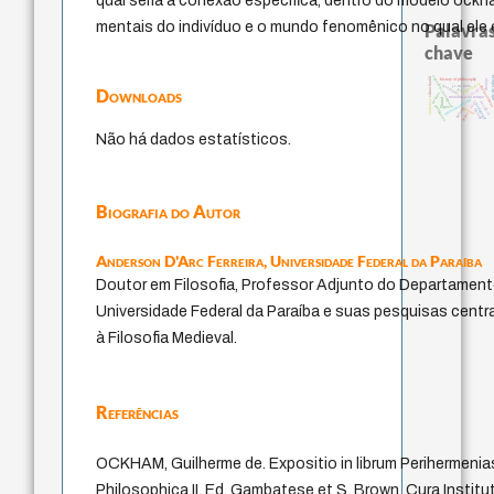
qual seria a conexão específica, dentro do modelo ockh
mentais do indivíduo e o mundo fenomênico no qual ele e
Palavras
chave
arte de 
experiência temporal
viktor frankl
history of philosophy
desejo
intolerância
guayaquil
j.c.m. neto
direito roman
Downloads
jacobi
lei
perdón
metafísica do tempo
mind
fundamentalismo
violencia
idade
sacrifício
pedagogia
protágoras
logos
palavra
género
therapy
leyes
Não há dados estatísticos.
Biografia do Autor
Anderson D'Arc Ferreira,
Universidade Federal da Paraíba
Doutor em Filosofia, Professor Adjunto do Departamento
Universidade Federal da Paraíba e suas pesquisas cent
à Filosofia Medieval.
Referências
OCKHAM, Guilherme de. Expositio in librum Perihermenias 
Philosophica II. Ed. Gambatese et S. Brown. Cura Instituti