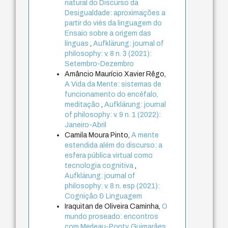
natural do Discurso da
Desigualdade: aproximações a
partir do viés da linguagem do
Ensaio sobre a origem das
línguas
,
Aufklärung: journal of
philosophy: v. 8 n. 3 (2021):
Setembro-Dezembro
Amâncio Maurício Xavier Rêgo,
A Vida da Mente: sistemas de
funcionamento do encéfalo,
meditação
,
Aufklärung: journal
of philosophy: v. 9 n. 1 (2022):
Janeiro-Abril
Camila Moura Pinto,
A mente
estendida além do discurso: a
esfera pública virtual como
tecnologia cognitiva
,
Aufklärung: journal of
philosophy: v. 8 n. esp (2021):
Cognição & Linguagem
Iraquitan de Oliveira Caminha,
O
mundo proseado: encontros
com Merleau-Ponty, Guimarães