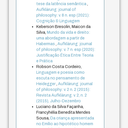
tese da latência semântica
,
Aufklärung: journal of
philosophy: v. 8 n. esp (2021):
Cognição & Linguagem
Keberson Bresolin, Maicon da
Silva,
Mundo da vida e direito:
uma abordagem a partir de
Habermas
,
Aufklärung: journal
of philosophy: v. 7 n. esp (2020):
Justificação Ética Entre Teoria
e Prática
Robson Costa Cordeiro,
Linguagem e poesia como
escuta no pensamento de
Heidegger
,
Aufklärung: journal
of philosophy: v. 2 n. 2 (2015):
Revista Aufklärung. v. 2, n. 2
(2015), Julho-Dezembro
Luciano da Silva Façanha,
Francyhélia Benedita Mendes
Sousa,
Da criança apresentada
no Emílio ao hipotético homem