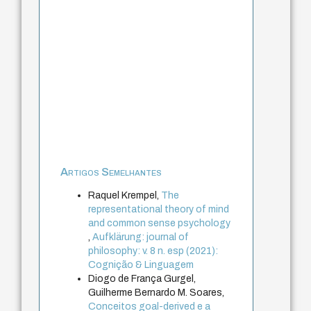
Artigos Semelhantes
Raquel Krempel,
The
representational theory of mind
and common sense psychology
,
Aufklärung: journal of
philosophy: v. 8 n. esp (2021):
Cognição & Linguagem
Diogo de França Gurgel,
Guilherme Bernardo M. Soares,
Conceitos goal-derived e a