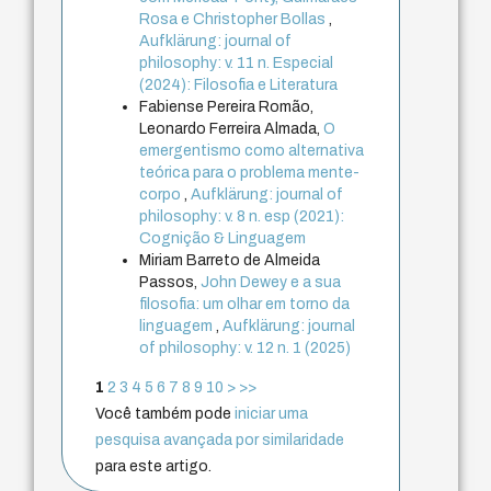
Rosa e Christopher Bollas
,
Aufklärung: journal of
philosophy: v. 11 n. Especial
(2024): Filosofia e Literatura
Fabiense Pereira Romão,
Leonardo Ferreira Almada,
O
emergentismo como alternativa
teórica para o problema mente-
corpo
,
Aufklärung: journal of
philosophy: v. 8 n. esp (2021):
Cognição & Linguagem
Miriam Barreto de Almeida
Passos,
John Dewey e a sua
filosofia: um olhar em torno da
linguagem
,
Aufklärung: journal
of philosophy: v. 12 n. 1 (2025)
1
2
3
4
5
6
7
8
9
10
>
>>
Você também pode
iniciar uma
pesquisa avançada por similaridade
para este artigo.