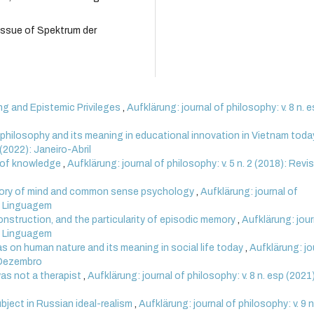
 Issue of Spektrum der
ng and Epistemic Privileges
,
Aufklärung: journal of philosophy: v. 8 n. 
 philosophy and its meaning in educational innovation in Vietnam tod
 (2022): Janeiro-Abril
e of knowledge
,
Aufklärung: journal of philosophy: v. 5 n. 2 (2018): Revi
eory of mind and common sense psychology
,
Aufklärung: journal of
 & Linguagem
struction, and the particularity of episodic memory
,
Aufklärung: jour
 & Linguagem
 on human nature and its meaning in social life today
,
Aufklärung: jo
o-Dezembro
as not a therapist
,
Aufklärung: journal of philosophy: v. 8 n. esp (2021)
bject in Russian ideal-realism
,
Aufklärung: journal of philosophy: v. 9 n