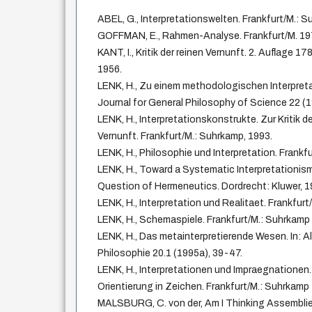
ABEL, G., Interpretationswelten. Frankfurt/M.: 
GOFFMAN, E., Rahmen-Analyse. Frankfurt/M. 197
KANT, I., Kritik der reinen Vernunft. 2. Auflage 1
1956.
LENK, H., Zu einem methodologischen Interpreta
Journal for General Philosophy of Science 22 (
LENK, H., Interpretationskonstrukte. Zur Kritik d
Vernunft. Frankfurt/M.: Suhrkamp, 1993.
LENK, H., Philosophie und Interpretation. Frankf
LENK, H., Toward a Systematic Interpretationism. 
Question of Hermeneutics. Dordrecht: Kluwer, 1
LENK, H., Interpretation und Realitaet. Frankfur
LENK, H., Schemaspiele. Frankfurt/M.: Suhrkamp
LENK, H., Das metainterpretierende Wesen. In: Al
Philosophie 20.1 (1995a), 39-47.
LENK, H., Interpretationen und Impraegnationen. i
Orientierung in Zeichen. Frankfurt/M.: Suhrkamp
MALSBURG, C. von der, Am I Thinking Assemblies?