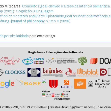
rdo M. Soares,
Conceitos goal-derived e a tese da latência semântica
. esp (2021): Cognição & Linguagem
ation of Socrates and Plato: Epistemological foundations methods 
ärung: journal of philosophy: v. 12 n. 3 (2025)
a por similaridade
para este artigo.
Registros e Indexações desta Revista:
N 2318-9428, p-ISSN 2358-8470 | revistaaufklarung@hotmail.com | João Pesso