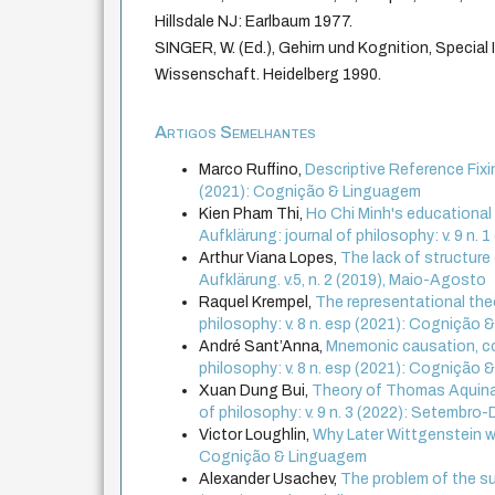
Hillsdale NJ: Earlbaum 1977.
SINGER, W. (Ed.), Gehirn und Kognition, Special
Wissenschaft. Heidelberg 1990.
Artigos Semelhantes
Marco Ruffino,
Descriptive Reference Fixi
(2021): Cognição & Linguagem
Kien Pham Thi,
Ho Chi Minh's educational
Aufklärung: journal of philosophy: v. 9 n. 1
Arthur Viana Lopes,
The lack of structur
Aufklärung. v.5, n. 2 (2019), Maio-Agosto
Raquel Krempel,
The representational th
philosophy: v. 8 n. esp (2021): Cognição
André Sant’Anna,
Mnemonic causation, con
philosophy: v. 8 n. esp (2021): Cognição
Xuan Dung Bui,
Theory of Thomas Aquinas
of philosophy: v. 9 n. 3 (2022): Setembr
Victor Loughlin,
Why Later Wittgenstein w
Cognição & Linguagem
Alexander Usachev,
The problem of the su