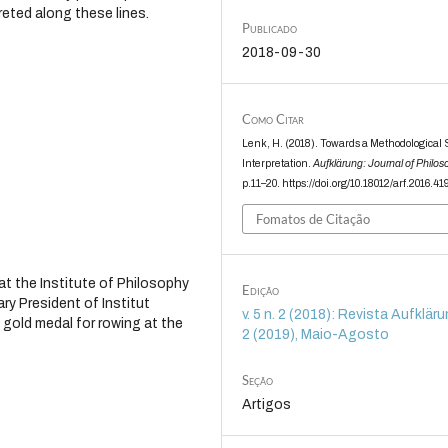
reted along these lines.
Publicado
2018-09-30
Como Citar
Lenk, H. (2018). Towards a Methodologica
Interpretation.
Aufklärung: Journal of Philo
p.11–20. https://doi.org/10.18012/arf.2016.41
Fomatos de Citação
 at the Institute of Philosophy
Edição
ry President of Institut
v. 5 n. 2 (2018): Revista Aufklärun
 gold medal for rowing at the
2 (2019), Maio-Agosto
Seção
Artigos