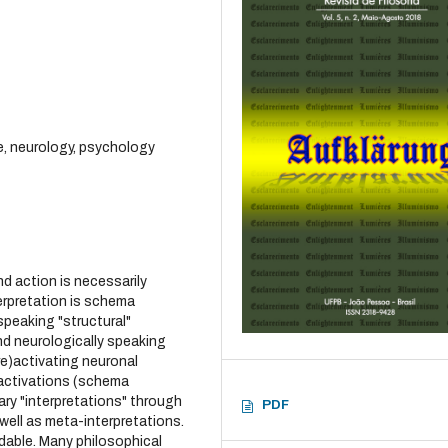
, neurology, psychology
d action is necessarily
erpretation is schema
speaking "structural"
nd neurologically speaking
e)activating neuronal
 activations (schema
mary "interpretations" through
PDF
 well as meta-interpretations.
dable. Many philosophical