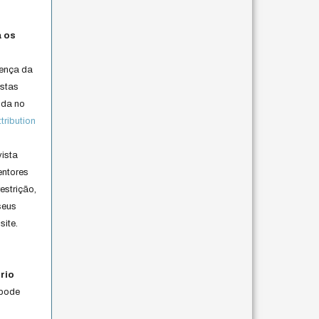
a os
cença da
istas
lida no
ribution
vista
entores
estrição,
seus
site.
rio
 pode