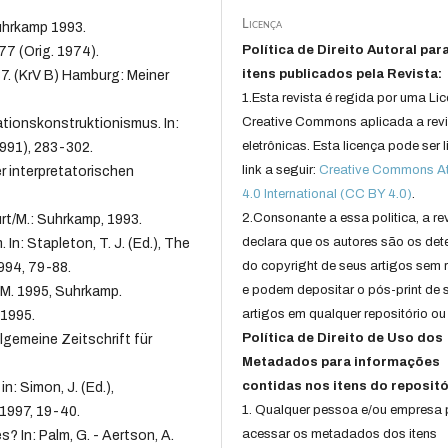
Licença
Suhrkamp 1993.
Política de Direito Autoral par
7 (Orig. 1974).
itens publicados pela Revista:
787. (KrV B) Hamburg: Meiner
1.Esta revista é regida por uma Li
Creative Commons aplicada a rev
tionskonstruktionismus. In:
eletrônicas. Esta licença pode ser 
1991), 283-302.
link a seguir:
Creative Commons Att
er interpretatorischen
4.0 International (CC BY 4.0)
.
2.Consonante a essa politica, a re
urt/M.: Suhrkamp, 1993.
declara que os autores são os det
In: Stapleton, T. J. (Ed.), The
do copyright de seus artigos sem r
994, 79-88.
e podem depositar o pós-print de 
t/M. 1995, Suhrkamp.
artigos em qualquer repositório ou 
 1995.
Política de Direito de Uso dos
lgemeine Zeitschrift für
Metadados para informações
contidas nos itens do repositó
n: Simon, J. (Ed.),
1. Qualquer pessoa e/ou empresa
 1997, 19-40.
acessar os metadados dos itens
 In: Palm, G. - Aertson, A.