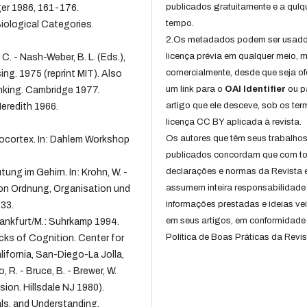
publicados gratuitamente e a qulq
ger 1986, 161-176.
tempo.
iological Categories.
2.Os metadados podem ser usad
licença prévia em qualquer meio,
C. - Nash-Weber, B. L. (Eds.),
comercialmente, desde que seja of
ng. 1975 (reprint MIT). Also
um link para o
OAI Identifier
ou p
hinking. Cambridge 1977.
artigo que ele desceve, sob os te
eredith 1966.
licença CC BY aplicada à revista.
Os autores que têm seus trabalho
Neocortex. In: Dahlem Workshop
publicados concordam que com t
declarações e normas da Revista 
ng im Gehirn. In: Krohn, W. -
assumem inteira responsabilidade
von Ordnung, Organisation und
informações prestadas e ideias ve
33.
em seus artigos, em conformidade
rankfurt/M.: Suhrkamp 1994.
Política de Boas Práticas da Revis
ks of Cognition. Center for
ifornia, San-Diego-La Jolla,
 R. - Bruce, B. - Brewer, W.
ion. Hillsdale NJ 1980).
als, and Understanding.