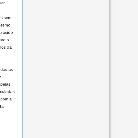
uer
os sem
 mesmo
erecido
ara o
rmos da
s
odas as
e
 pelas
iculadas
 com a
ta.