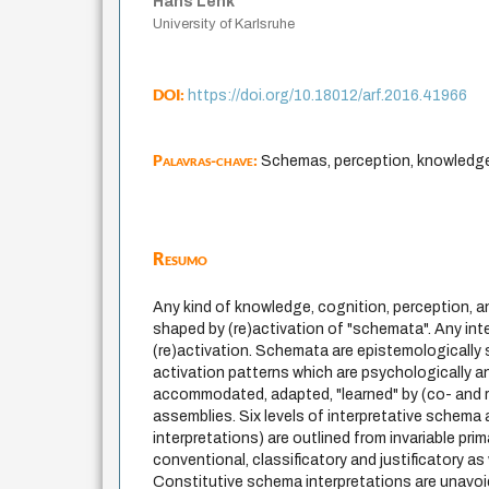
Hans Lenk
University of Karlsruhe
DOI:
https://doi.org/10.18012/arf.2016.41966
Palavras-chave:
Schemas, perception, knowledge
Resumo
Any kind of knowledge, cognition, perception, an
shaped by (re)activation of "schemata". Any int
(re)activation. Schemata are epistemologically 
activation patterns which are psychologically a
accommodated, adapted, "learned" by (co- and r
assemblies. Six levels of interpretative schema
interpretations) are outlined from invariable pri
conventional, classificatory and justificatory as
Constitutive schema interpretations are unavoi