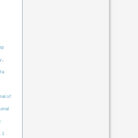
esp
ay
,
sta
nal of
urnal
:
. 1