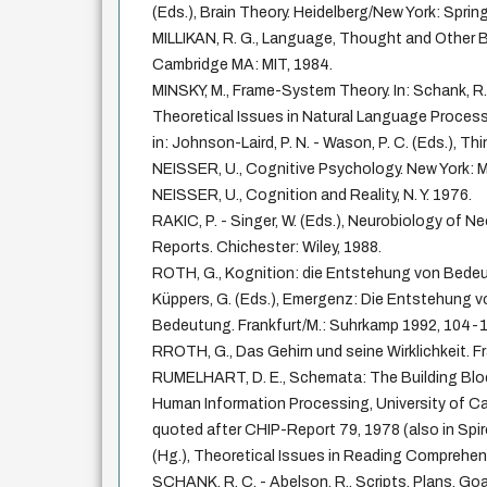
(Eds.), Brain Theory. Heidelberg/New York: Sprin
MILLIKAN, R. G., Language, Thought and Other B
Cambridge MA: MIT, 1984.
MINSKY, M., Frame-System Theory. In: Schank, R. 
Theoretical Issues in Natural Language Processi
in: Johnson-Laird, P. N. - Wason, P. C. (Eds.), T
NEISSER, U., Cognitive Psychology. New York: M
NEISSER, U., Cognition and Reality, N. Y. 1976.
RAKIC, P. - Singer, W. (Eds.), Neurobiology of 
Reports. Chichester: Wiley, 1988.
ROTH, G., Kognition: die Entstehung von Bedeutu
Küppers, G. (Eds.), Emergenz: Die Entstehung 
Bedeutung. Frankfurt/M.: Suhrkamp 1992, 104-1
RROTH, G., Das Gehirn und seine Wirklichkeit. F
RUMELHART, D. E., Schemata: The Building Bloc
Human Information Processing, University of Cal
quoted after CHIP-Report 79, 1978 (also in Spiro,
(Hg.), Theoretical Issues in Reading Comprehens
SCHANK, R. C. - Abelson, R., Scripts, Plans, Go