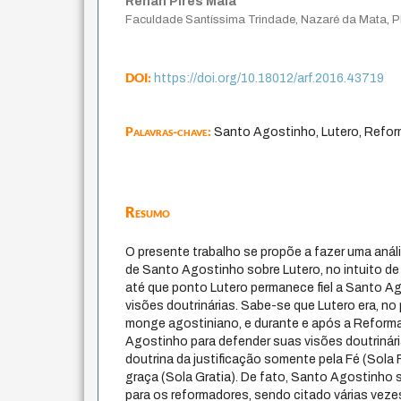
Renan Pires Maia
Faculdade Santíssima Trindade, Nazaré da Mata, 
DOI:
https://doi.org/10.18012/arf.2016.43719
Palavras-chave:
Santo Agostinho, Lutero, Refo
Resumo
O presente trabalho se propõe a fazer uma análi
de Santo Agostinho sobre Lutero, no intuito d
até que ponto Lutero permanece fiel a Santo A
visões doutrinárias. Sabe-se que Lutero era, no 
monge agostiniano, e durante e após a Reforma 
Agostinho para defender suas visões doutrinári
doutrina da justificação somente pela Fé (Sola
graça (Sola Gratia). De fato, Santo Agostinho 
para os reformadores, sendo citado várias veze