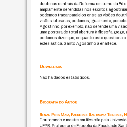
doutrinas centrais da Reforma em torno da Fé 
amplamente defendidas nos escritos agostinia
podemos traçar paralelos entre as visões doutri
visões luteranas, podemos, igualmente, perceb
Agostinho, por exemplo, não defende uma visão
uma postura de total abertura à filosofia grega,
podemos dizer que, enquanto este questiona o p
eclesiástica, Santo Agostinho a enaltece.
Downloads
Não há dados estatísticos.
Biografia do Autor
Renan Pires Maia,
Faculdade Santíssima Trindade, 
Doutorando e mestre em filosofia pela Universid
UFPB. Professor de Filosofia da Faculdade Sant