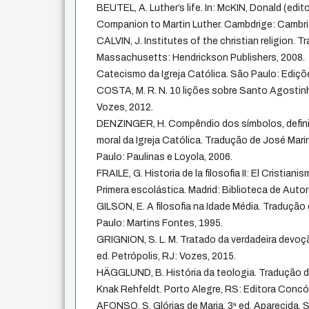
BEUTEL, A. Luther’s life. In: McKIN, Donald (edi
Companion to Martin Luther. Cambdrige: Cambrid
CALVIN, J. Institutes of the christian religion. 
Massachusetts: Hendrickson Publishers, 2008.
Catecismo da Igreja Católica. São Paulo: Ediçõ
COSTA, M. R. N. 10 lições sobre Santo Agostinho
Vozes, 2012.
DENZINGER, H. Compêndio dos símbolos, defini
moral da Igreja Católica. Tradução de José Mar
Paulo: Paulinas e Loyola, 2006.
FRAILE, G. Historia de la filosofia II: El Cristianism
Primera escolástica. Madrid: Biblioteca de Autor
GILSON, E. A filosofia na Idade Média. Traduçã
Paulo: Martins Fontes, 1995.
GRIGNION, S. L. M. Tratado da verdadeira devoç
ed. Petrópolis, RJ: Vozes, 2015.
HÄGGLUND, B. História da teologia. Tradução de
Knak Rehfeldt. Porto Alegre, RS: Editora Concór
AFONSO, S. Glórias de Maria. 3ª ed. Aparecida, S