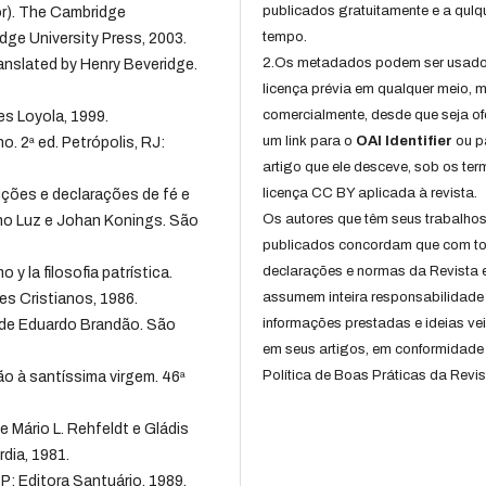
publicados gratuitamente e a qulq
tor). The Cambridge
tempo.
ge University Press, 2003.
2.Os metadados podem ser usad
Translated by Henry Beveridge.
licença prévia em qualquer meio,
comercialmente, desde que seja of
es Loyola, 1999.
um link para o
OAI Identifier
ou p
. 2ª ed. Petrópolis, RJ:
artigo que ele desceve, sob os te
licença CC BY aplicada à revista.
ções e declarações de fé e
Os autores que têm seus trabalho
ino Luz e Johan Konings. São
publicados concordam que com t
declarações e normas da Revista 
o y la filosofia patrística.
assumem inteira responsabilidade
es Cristianos, 1986.
informações prestadas e ideias ve
o de Eduardo Brandão. São
em seus artigos, em conformidade
Política de Boas Práticas da Revis
ão à santíssima virgem. 46ª
 Mário L. Rehfeldt e Gládis
dia, 1981.
P: Editora Santuário, 1989.