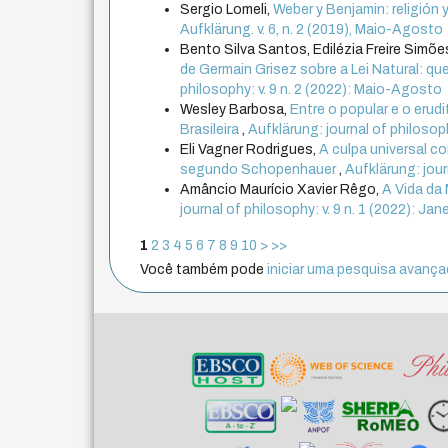
Sergio Lomeli,
Weber y Benjamin: religión 
Aufklärung. v. 6, n. 2 (2019), Maio-Agosto
Bento Silva Santos, Edilézia Freire Simõe
de Germain Grisez sobre a Lei Natural: qu
philosophy: v. 9 n. 2 (2022): Maio-Agosto
Wesley Barbosa,
Entre o popular e o erud
Brasileira
,
Aufklärung: journal of philosoph
Eli Vagner Rodrigues,
A culpa universal c
segundo Schopenhauer
,
Aufklärung: jour
Amâncio Maurício Xavier Rêgo,
A Vida da
journal of philosophy: v. 9 n. 1 (2022): Jane
1
2
3
4
5
6
7
8
9
10
>
>>
Você também pode
iniciar uma pesquisa avançad