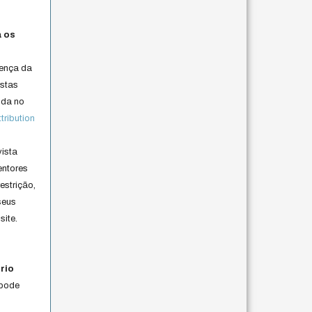
a os
cença da
istas
lida no
ribution
vista
entores
estrição,
seus
site.
rio
 pode