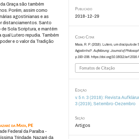
e da Graça são também
Publicado
nos. Porém, assim como
2018-12-29
nárias agostinianas e as
er distanciamentos. Santo
 de Sola Scriptura, e mantém
 a qual Lutero repudia. Também
Como Citar
oder e o valor da Tradição
Maia, R. P. (2018). Lutero, um discípulo de
Agostinho?.
Aufklärung: Journal of Philosop
p.193–206. https://doi.org/10.18012/arf.2016
Fomatos de Citação
Edição
v. 5 n. 3 (2018): Revista Aufklärun
3 (2019), Setembro-Dezembro
Seção
Nazaré da Mata, PE
Artigos
ade Federal da Paraíba -
íssima Trindade, Nazaré da