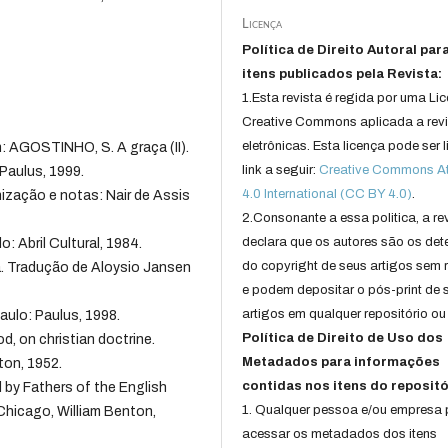
Licença
Política de Direito Autoral par
itens publicados pela Revista:
1.Esta revista é regida por uma Li
Creative Commons aplicada a rev
eletrônicas. Esta licença pode ser 
 AGOSTINHO, S. A graça (II).
link a seguir:
Creative Commons Att
Paulus, 1999.
4.0 International (CC BY 4.0)
.
nização e notas: Nair de Assis
2.Consonante a essa politica, a re
declara que os autores são os det
 Abril Cultural, 1984.
do copyright de seus artigos sem r
. Tradução de Aloysio Jansen
e podem depositar o pós-print de 
artigos em qualquer repositório ou 
aulo: Paulus, 1998.
Política de Direito de Uso dos
, on christian doctrine.
Metadados para informações
ton, 1952.
contidas nos itens do repositó
by Fathers of the English
1. Qualquer pessoa e/ou empresa
Chicago, William Benton,
acessar os metadados dos itens