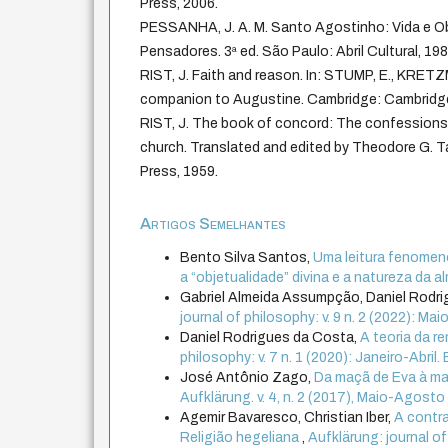
Press, 2006.
PESSANHA, J. A. M. Santo Agostinho: Vida e O
Pensadores. 3ª ed. São Paulo: Abril Cultural, 198
RIST, J. Faith and reason. In: STUMP, E., KRE
companion to Augustine. Cambridge: Cambridge 
RIST, J. The book of concord: The confessions 
church. Translated and edited by Theodore G. Ta
Press, 1959.
Artigos Semelhantes
Bento Silva Santos,
Uma leitura fenomeno
a “objetualidade” divina e a natureza da a
Gabriel Almeida Assumpção, Daniel Rodr
journal of philosophy: v. 9 n. 2 (2022): M
Daniel Rodrigues da Costa,
A teoria da r
philosophy: v. 7 n. 1 (2020): Janeiro-Abril
José Antônio Zago,
Da maçã de Eva à m
Aufklärung. v. 4, n. 2 (2017), Maio-Agosto
Agemir Bavaresco, Christian Iber,
A contra
Religião hegeliana
,
Aufklärung: journal of