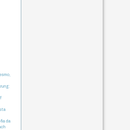
mesmo,
rung:
f
ista
fia da
bach