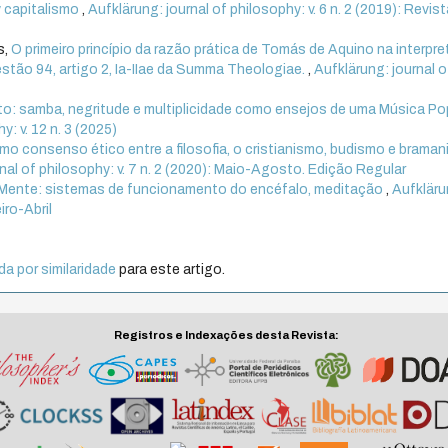
y capitalismo
,
Aufklärung: journal of philosophy: v. 6 n. 2 (2019): Revist
s,
O primeiro princípio da razão prática de Tomás de Aquino na interpr
estão 94, artigo 2, Ia-IIae da Summa Theologiae.
,
Aufklärung: journal o
ito: samba, negritude e multiplicidade como ensejos de uma Música Po
y: v. 12 n. 3 (2025)
omo consenso ético entre a filosofia, o cristianismo, budismo e braman
nal of philosophy: v. 7 n. 2 (2020): Maio-Agosto. Edição Regular
 Mente: sistemas de funcionamento do encéfalo, meditação
,
Aufkläru
iro-Abril
a por similaridade
para este artigo.
Registros e Indexações desta Revista: