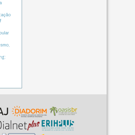
a
etação
f
pular
ismo,
ng: