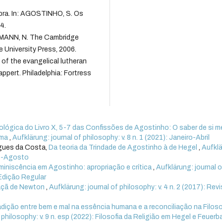
bra. In: AGOSTINHO, S. Os
4.
TZMANN, N. The Cambridge
University Press, 2006.
of the evangelical lutheran
ppert. Philadelphia: Fortress
lógica do Livro X, 5-7 das Confissões de Agostinho: O saber de si 
lma
,
Aufklärung: journal of philosophy: v. 8 n. 1 (2021): Janeiro-Abril
igues da Costa,
Da teoria da Trindade de Agostinho à de Hegel
,
Aufklä
aio-Agosto
eminiscência em Agostinho: apropriação e crítica
,
Aufklärung: journal o
. Edição Regular
açã de Newton
,
Aufklärung: journal of philosophy: v. 4 n. 2 (2017): Rev
dição entre bem e mal na essência humana e a reconciliação na Filoso
 philosophy: v. 9 n. esp (2022): Filosofia da Religião em Hegel e Feuer