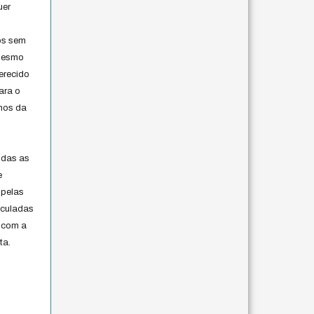
uer
os sem
 mesmo
erecido
ara o
rmos da
s
odas as
e
 pelas
iculadas
 com a
ta.