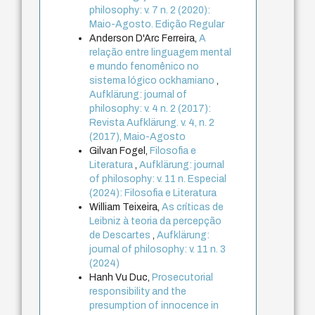
philosophy: v. 7 n. 2 (2020):
Maio-Agosto. Edição Regular
Anderson D'Arc Ferreira,
A
relação entre linguagem mental
e mundo fenomênico no
sistema lógico ockhamiano
,
Aufklärung: journal of
philosophy: v. 4 n. 2 (2017):
Revista Aufklärung. v. 4, n. 2
(2017), Maio-Agosto
Gilvan Fogel,
Filosofia e
Literatura
,
Aufklärung: journal
of philosophy: v. 11 n. Especial
(2024): Filosofia e Literatura
William Teixeira,
As críticas de
Leibniz à teoria da percepção
de Descartes
,
Aufklärung:
journal of philosophy: v. 11 n. 3
(2024)
Hanh Vu Duc,
Prosecutorial
responsibility and the
presumption of innocence in