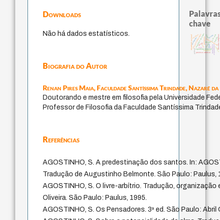
Palavras
Downloads
chave
Não há dados estatísticos.
metafísica do tempo
history of philosophy
j.c.m. neto
filosofias indígenas
sacrifício
identidade nacional
perdón
logos
protágoras
bataille
pedagogia
fundamentalismo
desejo
género
jacobi
idade
leyes
intolerância
acquaintance
lei
animais
mind
palavra
experiência temporal
violencia
prácticas artísticas
Biografia do Autor
Renan Pires Maia,
Faculdade Santíssima Trindade, Nazaré da
Doutorando e mestre em filosofia pela Universidade Fede
Professor de Filosofia da Faculdade Santíssima Trindad
Referências
AGOSTINHO, S. A predestinação dos santos. In: AGOSTI
Tradução de Augustinho Belmonte. São Paulo: Paulus, 
AGOSTINHO, S. O livre-arbítrio. Tradução, organização e
Oliveira. São Paulo: Paulus, 1995.
AGOSTINHO, S. Os Pensadores. 3ª ed. São Paulo: Abril C