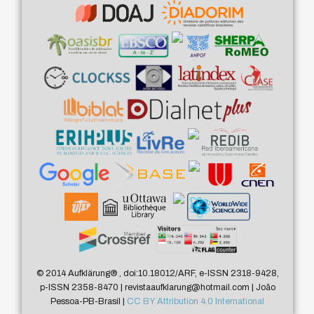
© 2014 Aufklärung
®
, doi:10.18012/ARF, e-ISSN 2318-9428,
p-ISSN 2358-8470 | revistaaufklarung@hotmail.com | João
Pessoa-PB-Brasil |
CC BY Attribution 4.0 International