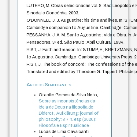
LUTERO, M. Obras selecionadas vol. 8. São Leopoldo e P
Sinodal e Concórdia, 2003.
O’DONNELL, J. J. Augustine: his time and lives. In: ST
Cambridge companion to Augustine. Cambridge: Cambrid
PESSANHA, J. A. M. Santo Agostinho: Vida e Obra. In:
Pensadores. 3ª ed. São Paulo: Abril Cultural, 1984.
RIST, J. Faith and reason. In: STUMP, E., KRETZMANN,
to Augustine. Cambridge: Cambridge University Press, 2
RIST, J. The book of concord: The confessions of the e
Translated and edited by Theodore G. Tappert. Philadelp
Artigos Semelhantes
Otacílio Gomes da Silva Neto,
Sobre as inconsistências da
ideia de Deus na filosofia de
Diderot
,
Aufklärung: journal of
philosophy: v. 7 n. esp (2020):
Filosofia e Espiritualidade
Lucas de Lima Cavalcanti