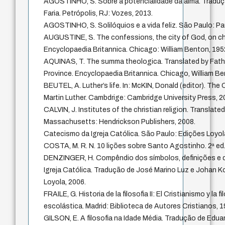
AGOSTINHO, S. Sobre a potencialidade da alma. Traduç
Faria. Petrópolis, RJ: Vozes, 2013.
AGOSTINHO, S. Solilóquios e a vida feliz. São Paulo: Pa
AUGUSTINE, S. The confessions, the city of God, on chr
Encyclopaedia Britannica. Chicago: William Benton, 195
AQUINAS, T. The summa theologica. Translated by Fath
Province. Encyclopaedia Britannica. Chicago, William Be
BEUTEL, A. Luther’s life. In: McKIN, Donald (editor). T
Martin Luther. Cambdrige: Cambridge University Press, 2
CALVIN, J. Institutes of the christian religion. Translate
Massachusetts: Hendrickson Publishers, 2008.
Catecismo da Igreja Católica. São Paulo: Edições Loyol
COSTA, M. R. N. 10 lições sobre Santo Agostinho. 2ª ed.
DENZINGER, H. Compêndio dos símbolos, definições e d
Igreja Católica. Tradução de José Marino Luz e Johan K
Loyola, 2006.
FRAILE, G. Historia de la filosofia II: El Cristianismo y la f
escolástica. Madrid: Biblioteca de Autores Cristianos, 1
GILSON, E. A filosofia na Idade Média. Tradução de Edu