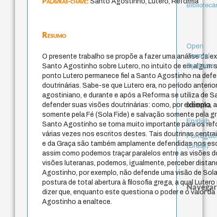
Palavras-chave:
Santo Agostinho, Lutero, Reforma
Bibliotecá
Resumo
Open
Journal
O presente trabalho se propõe a fazer uma análise da ex
Systems
Santo Agostinho sobre Lutero, no intuito de em algum 
ponto Lutero permanece fiel a Santo Agostinho na defe
doutrinárias. Sabe-se que Lutero era, no período anteri
agostiniano, e durante e após a Reforma se utiliza de 
Idioma
defender suas visões doutrinárias: como, por exemplo, a
somente pela Fé (Sola Fide) e salvação somente pela gra
English
Santo Agostinho se torna muito importante para os re
várias vezes nos escritos destes. Tais doutrinas centr
Portuguê
e da Graça são também amplamente defendidas nos esc
(Brasil)
assim como podemos traçar paralelos entre as visões do
visões luteranas, podemos, igualmente, perceber dista
Agostinho, por exemplo, não defende uma visão de Sola
postura de total abertura à filosofia grega, a qual Lut
Navegar
dizer que, enquanto este questiona o poder e o valor da
Agostinho a enaltece.