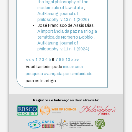
the legal philosophy of the
modern rule of law state
,
Aufklärung: journal of
philosophy: v. 13 n. 1 (2026)
José Francisco de Assis Dias,
A importância da paz na trilogia
temática de Norberto Bobbio
,
Aufklärung: journal of
philosophy: v. 11 n. 1 (2024)
<<
<
1
2
3
4
5
6
7
8
9
10
>
>>
Você também pode
iniciar uma
pesquisa avançada por similaridade
para este artigo.
Registros e Indexações desta Revista: