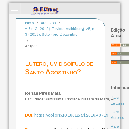
Início
/
Arquivos
/
v. 5 n. 3 (2018): Revista Aufklärung. v.5, n.
Edição
3 (2019), Setembro-Dezembro
Atual
/
Artigos
Lutero, um discípulo de
Santo Agostinho?
Informa
Renan Pires Maia
Para
Faculdade Santíssima Trindade, Nazaré da Mata, PE
Leitores
Para
DOI:
https://doi.org/10.18012/arf.2016.43719
Autores
Para