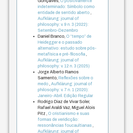
Gonçalves,
O positivamente
indeterminado: Símbolo como
entidade de sentido aberto
,
Aufklärung: journal of
philosophy: v. 9 n. 3 (2022):
Setembro-Dezembro
Daniel Branco,
O “tempo” de
Heidegger e o passado
alternativo: estudo sobre pós-
metafísica e pré-filosofia
,
Aufklärung: journal of
philosophy: v. 12 n. 3 (2025)
Jorge Alberto Ramos
Sarmento,
Reflexões sobre o
medo
,
Aufklärung: journal of
philosophy: v. 7 n. 1 (2020):
Janeiro-Abril. Edição Regular
Rodrigo Diaz de Vivar Soler,
Rafael Araldi Vaz, Miguel Alois
Pitz ,
O cristianismo e suas
formas de veridicção:
ressonâncias foucaultianas
,
Aufklärung: journal of