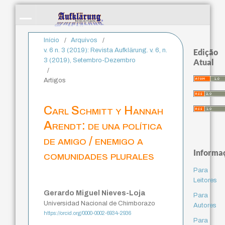
Início
/
Arquivos
/
v. 6 n. 3 (2019): Revista Aufklärung. v. 6, n.
Edição
3 (2019), Setembro-Dezembro
Atual
/
Artigos
Carl Schmitt y Hannah
Arendt: de una política
de amigo / enemigo a
Informa
comunidades plurales
Para
Leitores
Gerardo Miguel Nieves-Loja
Para
Universidad Nacional de Chimborazo
Autores
https://orcid.org/0000-0002-6934-2936
Para