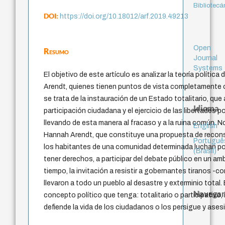
Bibliotecá
DOI:
https://doi.org/10.18012/arf.2019.49213
Open
Resumo
Journal
Systems
El objetivo de este artículo es analizar la teoría polític
Arendt, quienes tienen puntos de vista completamente o
se trata de la instauración de un Estado totalitario, qu
Idioma
participación ciudadana y el ejercicio de las libertades p
llevando de esta manera al fracaso y a la ruina común. No
English
Hannah Arendt, que constituye una propuesta de recon
Portuguê
los habitantes de una comunidad determinada luchan po
(Brasil)
tener derechos, a participar del debate público en un amb
tiempo, la invitación a resistir a gobernantes tiranos -co
llevaron a todo un pueblo al desastre y exterminio total
Navegar
concepto político que tenga: totalitario o participativo,
defiende la vida de los ciudadanos o los persigue y ases