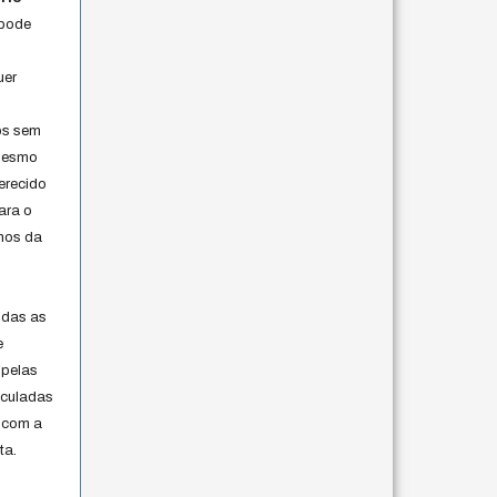
 pode
uer
os sem
 mesmo
erecido
ara o
rmos da
s
odas as
e
 pelas
iculadas
 com a
ta.