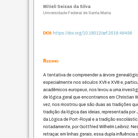
Mitieli Seixas da Silva
Universidade Federal de Santa Maria
DOI:
https://doi.org/10.18012/arf.2019.49456
Resumo
A tentativa de compreender a árvore genealógica
especialmente nos séculos XVII e XVIII e, parti
acadêmicos europeus, nos levou a uma invest
de lógica geral que encontramos em Christian W
vez, nos mostrou que são duas as tradições que
tradição da lógica das ideias, representada por
da Lógica de Port-Royal e a tradição escolástic
notadamente, por Gottfried Wilhelm Leibniz. N
retraçar, em linhas gerais, essa dupla influência