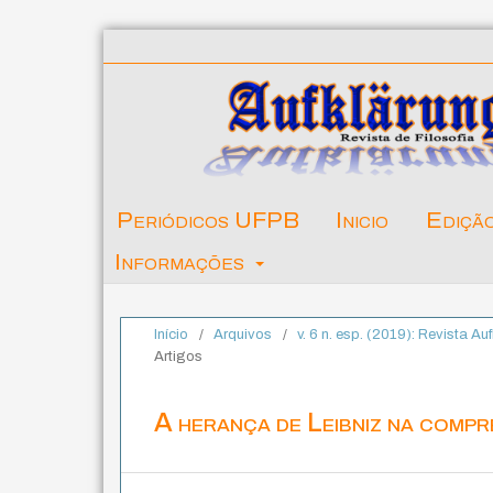
Periódicos UFPB
Inicio
Ediçã
Informações
Início
/
Arquivos
/
v. 6 n. esp. (2019): Revista Au
Artigos
A herança de Leibniz na compr