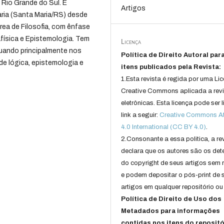
 Rio Grande do Sul. É
Artigos
aria (Santa Maria/RS) desde
rea de Filosofia, com ênfase
afísica e Epistemologia. Tem
Licença
tuando principalmente nos
Política de Direito Autoral par
 de lógica, epistemologia e
itens publicados pela Revista:
1.Esta revista é regida por uma Li
Creative Commons aplicada a rev
eletrônicas. Esta licença pode ser 
link a seguir:
Creative Commons Att
4.0 International (CC BY 4.0)
.
2.Consonante a essa politica, a re
declara que os autores são os det
do copyright de seus artigos sem r
e podem depositar o pós-print de 
artigos em qualquer repositório ou 
Política de Direito de Uso dos
Metadados para informações
contidas nos itens do repositó