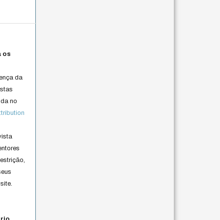
a os
cença da
istas
lida no
ribution
vista
entores
estrição,
seus
site.
rio