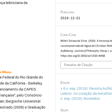
ça leibniziana da
.
Publicado
2019-12-01
Como Citar
Mitieli Seixas da Silva. (2019). A herança d
na compreensão de lógica de Christian Wolf
Aufklärung: Journal of Philosophy
,
6
(esp.), p
https://doi.org/10.18012/arf.2019.49456
Fomatos de Citação
ta Maria
e Federal do Rio Grande do
Edição
e da Califórnia - Berkeley,
v. 6 n. esp. (2019): Revista Aufkl
inanciamento da CAPES.
Leibniz: no coração da metafísica
rançaise", pelo Consórcio
n. esp. (2019), Novembro
in, Bergische Universität
Mestrado (2008) e Graduação
Seção