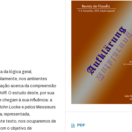
 da lógica geral,
cularmente, nos ambientes
igação acerca da compreensão
olff. O estudo deste, por sua
 chegam à sua influência: a
 John Locke e pelos Messieurs
a, representada,
este texto, nos ocuparemos de
PDF
 com o objetivo de