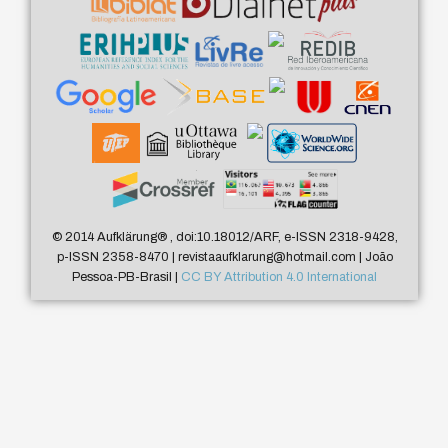
© 2014 Aufklärung
®
, doi:10.18012/ARF, e-ISSN 2318-9428,
p-ISSN 2358-8470 | revistaaufklarung@hotmail.com | João
Pessoa-PB-Brasil |
CC BY Attribution 4.0 International