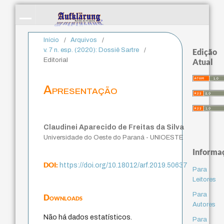
Início
/
Arquivos
/
v. 7 n. esp. (2020): Dossiê Sartre
/
Edição
Editorial
Atual
Apresentação
Claudinei Aparecido de Freitas da Silva
Universidade do Oeste do Paraná - UNIOESTE
Informa
DOI:
https://doi.org/10.18012/arf.2019.50637
Para
Leitores
Para
Downloads
Autores
Não há dados estatísticos.
Para