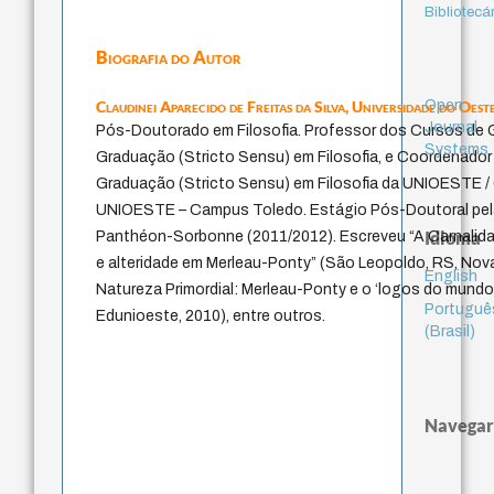
Bibliotecá
Biografia do Autor
Open
Claudinei Aparecido de Freitas da Silva,
Universidade do Oes
Journal
Pós-Doutorado em Filosofia. Professor dos Cursos de 
Systems
Graduação (Stricto Sensu) em Filosofia, e Coordenado
Graduação (Stricto Sensu) em Filosofia da UNIOESTE 
UNIOESTE – Campus Toledo. Estágio Pós-Doutoral pela 
Idioma
Panthéon-Sorbonne (2011/2012). Escreveu “A Carnalida
e alteridade em Merleau-Ponty” (São Leopoldo, RS, Nova
English
Natureza Primordial: Merleau-Ponty e o ‘logos do mundo
Portuguê
Edunioeste, 2010), entre outros.
(Brasil)
Navegar