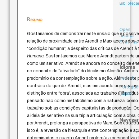
Bibliotecá
Resumo
Open
Gostaríamos de demonstrar neste ensaio que é possív
Journal
relação de proximidade entre Arendt e Marx acerca dos c
Systems
“condição humana”, a despeito das críticas de Arendt à
Humana
. Sustentaremos que Marx e Arendt partem de
como um ser ativo. Arendt se ancora no conceito de
en
Idioma
no conceito de “atividade” do Idealismo Alemão. Ambos
English
predomínio da contemplação sobre a ação. Além deste
contrário do que diz Arendt, mas em acordo com sua pe
Portuguê
(Brasil)
distinção entre “obra”, associada ao trabalho útil produto
pensado não como metabolismo com a natureza, como 
trabalho sob as condições capitalistas de produção. 
a ideia de ser ativo na sua tripla articulação com a obra,
Navegar
por Arendt, prolonga a perspectiva de Marx. Sob esta óti
isto é, a reversão da hierarquia entre contemplação e a
determinados o quanto Arendt prolonga a perspectiva d