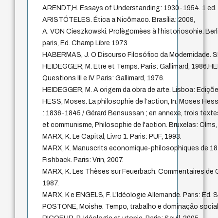
ARENDT,H. Essays of Understanding: 1930-1954. 1 ed. 
ARISTÓTELES. Ética a Nicômaco. Brasília: 2009,
A. VON Cieszkowski. Prolègomèes à l’historiosohie. Berli
paris, Ed. Champ Libre 1973
HABERMAS, J. O Discurso Filosófico da Modernidade. SP
HEIDEGGER, M. Etre et Temps. Paris: Gallimard, 1986
Questions III e IV. Paris: Gallimard, 1976.
HEIDEGGER, M. A origem da obra de arte. Lisboa: Ediçõe
HESS, Moses. La philosophie de l’action, In. Moses Hess,
: 1836-1845 / Gérard Bensussan ; en annexe, trois tex
et communisme, Philosophie de l'action. Bruxelas: Olms,
MARX, K. Le Capital, Livro 1. Paris: PUF, 1993.
MARX, K. Manuscrits economique-philosophiques de 18
Fishback. Paris: Vrin, 2007.
MARX, K. Les Thèses sur Feuerbach. Commentaires de G
1987.
MARX, K e ENGELS, F. L’Idéologie Allemande. Paris: Ed. S
POSTONE, Moishe. Tempo, trabalho e dominação social