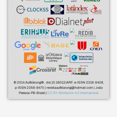
© 2014 Aufklärung
®
, doi:10.18012/ARF, e-ISSN 2318-9428,
p-ISSN 2358-8470 | revistaaufklarung@hotmail.com | João
Pessoa-PB-Brasil |
CC BY Attribution 4.0 International