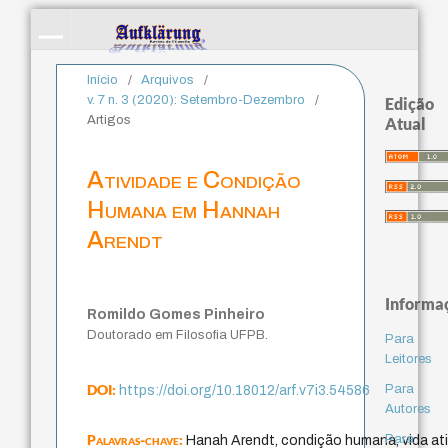
Início
/
Arquivos
/
v. 7 n. 3 (2020): Setembro-Dezembro
/
Edição
Artigos
Atual
Atividade e Condição
Humana em Hannah
Arendt
Informa
Romildo Gomes Pinheiro
Doutorado em Filosofia UFPB.
Para
Leitores
DOI:
Para
https://doi.org/10.18012/arf.v7i3.54586
Autores
Palavras-chave:
Para
Hanah Arendt, condição humana, vida ativ