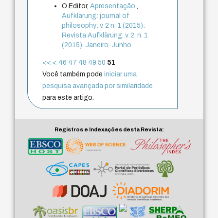
O Editor,
Apresentação
,
Aufklärung: journal of
philosophy: v. 2 n. 1 (2015):
Revista Aufklärung. v. 2, n. 1
(2015), Janeiro-Junho
<<
<
46
47
48
49
50
51
Você também pode
iniciar uma
pesquisa avançada por similaridade
para este artigo.
Registros e Indexações desta Revista: