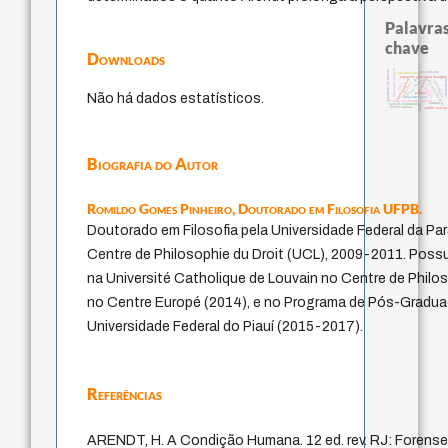
Palavras
chave
Downloads
fukuzawa yukichi
igualdade de gênero
pessimismo
constitucional
japanese education thoughts
immanuel kant
ren
formação
coletividade
education ideology
mulher
constituição
totalização
ética.
li
redução
gosto
yi
popper
Não há dados estatísticos.
descartes
juízo
código da dinastia nguyen
carnap
sensus communis
nome
direito natural
public reason
Biografia do Autor
Romildo Gomes Pinheiro,
Doutorado em Filosofia UFPB.
Doutorado em Filosofia pela Universidade Federal da Pa
Centre de Philosophie du Droit (UCL), 2009-2011. Poss
na Université Catholique de Louvain no Centre de Philo
no Centre Europé (2014), e no Programa de Pós-Gradu
Universidade Federal do Piauí (2015-2017).
Referências
ARENDT, H. A Condição Humana. 12 ed. rev. RJ: Forense