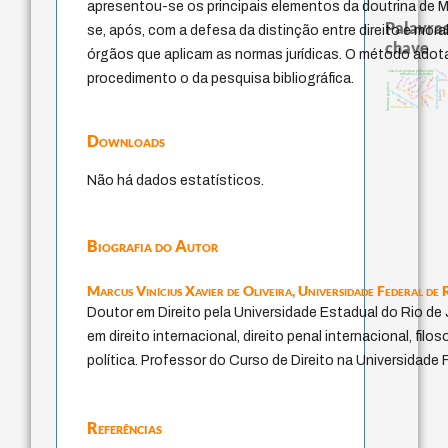
apresentou-se os principais elementos da doutrina de M
Palavras
se, após, com a defesa da distinção entre direito e mora
chave
órgãos que aplicam as normas jurídicas. O método adotad
sacrifíci
classical german philosophy
procedimento o da pesquisa bibliográfica.
metafísica do tempo
protágoras
violencia
history of philosophy
intolerância
bataille
perdón
leye
literatura (poética)
género
fundamentalismo
j.c.m. neto
experiência temporal
palavra
mind
lei
idade
jacobi
desejo
logos
direito romano
Downloads
Não há dados estatísticos.
Biografia do Autor
Marcus Vinícius Xavier de Oliveira,
Universidade Federal de
Doutor em Direito pela Universidade Estadual do Rio de
em direito internacional, direito penal internacional, filoso
política. Professor do Curso de Direito na Universidade
Referências