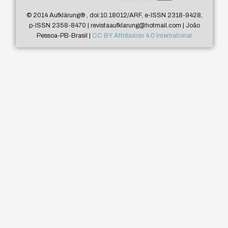
© 2014 Aufklärung
®
, doi:10.18012/ARF, e-ISSN 2318-9428,
p-ISSN 2358-8470 | revistaaufklarung@hotmail.com | João
Pessoa-PB-Brasil |
CC BY Attribution 4.0 International