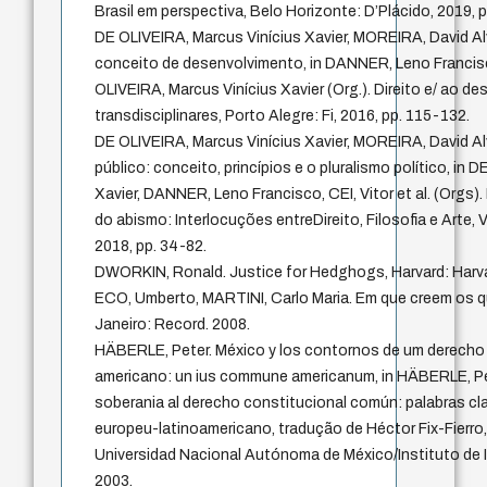
Brasil em perspectiva, Belo Horizonte: D’Plácido, 2019, 
DE OLIVEIRA, Marcus Vinícius Xavier, MOREIRA, David Al
conceito de desenvolvimento, in DANNER, Leno Franci
OLIVEIRA, Marcus Vinícius Xavier (Org.). Direito e/ ao d
transdisciplinares, Porto Alegre: Fi, 2016, pp. 115-132.
DE OLIVEIRA, Marcus Vinícius Xavier, MOREIRA, David A
público: conceito, princípios e o pluralismo político, in 
Xavier, DANNER, Leno Francisco, CEI, Vitor et al. (Orgs)
do abismo: Interlocuções entreDireito, Filosofia e Arte, Vi
2018, pp. 34-82.
DWORKIN, Ronald. Justice for Hedghogs, Harvard: Harvar
ECO, Umberto, MARTINI, Carlo Maria. Em que creem os q
Janeiro: Record. 2008.
HÄBERLE, Peter. México y los contornos de um derecho
americano: un ius commune americanum, in HÄBERLE, Pe
soberania al derecho constitucional común: palabras cl
europeu-latinoamericano, tradução de Héctor Fix-Fierro
Universidad Nacional Autónoma de México/Instituto de I
2003.