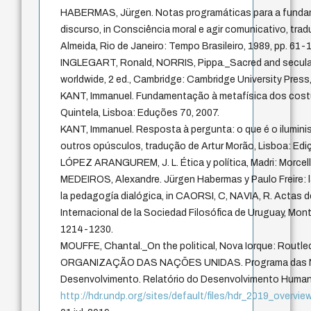
HABERMAS, Jürgen. Notas programáticas para a funda
discurso, in Consciência moral e agir comunicativo, tra
Almeida, Rio de Janeiro: Tempo Brasileiro, 1989, pp. 61-
INGLEGART, Ronald, NORRIS, Pippa._Sacred and secular: 
worldwide, 2 ed., Cambridge: Cambridge University Press
KANT, Immanuel. Fundamentação à metafísica dos cost
Quintela, Lisboa: Eduções 70, 2007.
KANT, Immanuel. Resposta à pergunta: o que é o ilumini
outros opúsculos, tradução de Artur Morão, Lisboa: Edi
LÓPEZ ARANGUREM, J. L. Ética y política, Madri: Morcell
MEDEIROS, Alexandre. Jürgen Habermas y Paulo Freire: l
la pedagogía dialógica, in CAORSI, C, NAVIA, R. Actas d
Internacional de la Sociedad Filosófica de Uruguay, Mon
1214-1230.
MOUFFE, Chantal._On the political, Nova Iorque: Routle
ORGANIZAÇÃO DAS NAÇÕES UNIDAS. Programa das Na
Desenvolvimento. Relatório do Desenvolvimento Human
http://hdr.undp.org/sites/default/files/hdr_2019_overvie