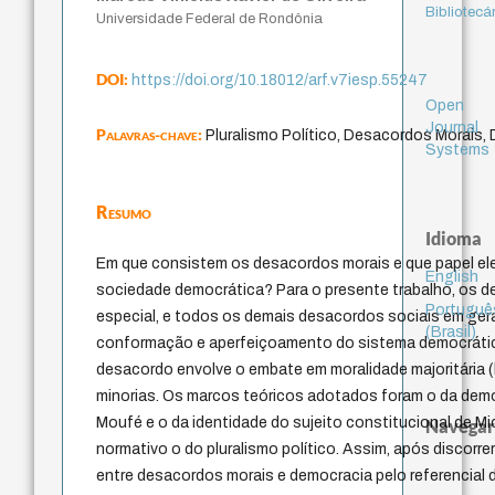
Bibliotecá
Universidade Federal de Rondônia
DOI:
https://doi.org/10.18012/arf.v7iesp.55247
Open
Journal
Palavras-chave:
Pluralismo Político, Desacordos Morais
Systems
Resumo
Idioma
Em que consistem os desacordos morais e que papel 
English
sociedade democrática? Para o presente trabalho, os 
Portuguê
especial, e todos os demais desacordos sociais em gera
(Brasil)
conformação e aperfeiçoamento do sistema democráti
desacordo envolve o embate em moralidade majoritária (l
minorias. Os marcos teóricos adotados foram o da dem
Moufé e o da identidade do sujeito constitucional de Mi
Navegar
normativo o do pluralismo político. Assim, após discorre
entre desacordos morais e democracia pelo referencial d