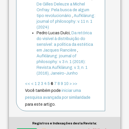
De Gilles Deleuze a Michel
Onfray: Pela busca de algum
tipo revolucionário
,
Aufklärung:
journal of philosophy: v. 11 n. 1
(2024)
Pedro Lucas Dulci,
Da retórica
do visível à distribuição do
sensível: a política da estética
em Jacques Rancière
,
Aufklärung: journal of
philosophy: v. 3 n. 1 (2016):
Revista Aufklärung. v. 3, n. 1
(2016), Janeiro-Junho
<<
<
1
2
3
4
5
6
7
8
9
10
>
>>
Você também pode
iniciar uma
pesquisa avançada por similaridade
para este artigo.
Registros e Indexações desta Revista: