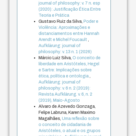
journal of philosophy: v. 7 n. esp
(2020): Justificação Ética Entre
Teoria e Prática
Gustavo Ruiz da Silva,
Poder e
Violência: Aproximações e
distanciamentos entre Hannah
Arendt e Michel Foucault
,
Aufklärung: journal of
philosophy: v. 13 n. 1 (2026)
Márcio Luiz Silva,
O conceito de
liberdade em Aristóteles, Hegel
e Sartre: Implicações sobre
ética, política e ontologia
,
Aufklärung: journal of
philosophy: v. 6 n. 2 (2019):
Revista Aufklärung. v. 6, n. 2
(2019), Maio-Agosto
Alvaro de Azevedo Gonzaga,
Felipe Labruna, Karen Maximo
Magalhães,
Uma reflexão sobre
o conceito de cidadania de
Aristóteles, o atual e os grupos