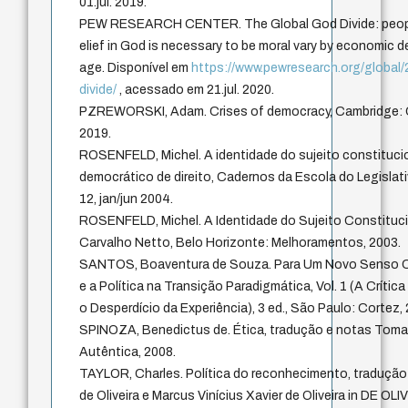
01.jul. 2019.
PEW RESEARCH CENTER. The Global God Divide: peopl
elief in God is necessary to be moral vary by economic
age. Disponível em
https://www.pewresearch.org/global
divide/
, acessado em 21.jul. 2020.
PZREWORSKI, Adam. Crises of democracy, Cambridge: C
2019.
ROSENFELD, Michel. A identidade do sujeito constituci
democrático de direito, Cadernos da Escola do Legislativo
12, jan/jun 2004.
ROSENFELD, Michel. A Identidade do Sujeito Constitucio
Carvalho Netto, Belo Horizonte: Melhoramentos, 2003.
SANTOS, Boaventura de Souza. Para Um Novo Senso Co
e a Política na Transição Paradigmática, Vol. 1 (A Críti
o Desperdício da Experiência), 3 ed., São Paulo: Cortez,
SPINOZA, Benedictus de. Ética, tradução e notas Toma
Autêntica, 2008.
TAYLOR, Charles. Política do reconhecimento, tradução
de Oliveira e Marcus Vinícius Xavier de Oliveira in DE OL