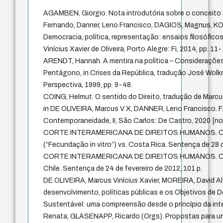
AGAMBEN, Giorgio. Nota introdutória sobre o conceito
Fernando, Danner, Leno Francisco, DAGIOS, Magnus, K
Democracia, política, representação: ensaios filosófico
Vinícius Xavier de Oliveira, Porto Alegre: Fi, 2014, pp. 11-
ARENDT, Hannah. A mentira na política – Consideraçõ
Pentágono, in Crises da República, tradução José Wolk
Perspectiva, 1999, pp. 9-48.
COING, Helmut. O sentido do Direito, tradução de Marcus 
in DE OLIVEIRA, Marcus V X, DANNER, Leno Francisco. Fil
Contemporaneidade, II, São Carlos: De Castro, 2020 [no 
CORTE INTERAMERICANA DE DIREITOS HUMANOS. Caso 
(“Fecundação in vitro”) vs. Costa Rica. Sentença de 28 
CORTE INTERAMERICANA DE DIREITOS HUMANOS. Caso 
Chile. Sentença de 24 de fevereiro de 2012, 101 p.
DE OLIVEIRA, Marcus Vinícius Xavier, MOREIRA, David Alv
desenvolvimento, políticas públicas e os Objetivos de
Sustentável: uma compreensão desde o princípio da int
Renata, GLASENAPP, Ricardo (Orgs). Propostas para um