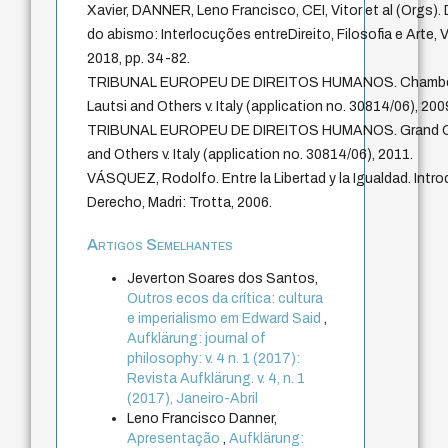
Xavier, DANNER, Leno Francisco, CEI, Vitor et al (Orgs).
do abismo: Interlocuções entreDireito, Filosofia e Arte, Vi
2018, pp. 34-82.
TRIBUNAL EUROPEU DE DIREITOS HUMANOS. Chamber
Lautsi and Others v. Italy (application no. 30814/06), 200
TRIBUNAL EUROPEU DE DIREITOS HUMANOS. Grand Cha
and Others v. Italy (application no. 30814/06), 2011.
VÁSQUEZ, Rodolfo. Entre la Libertad y la Igualdad. Introd
Derecho, Madri: Trotta, 2006.
Artigos Semelhantes
Jeverton Soares dos Santos,
Outros ecos da crítica: cultura
e imperialismo em Edward Said
,
Aufklärung: journal of
philosophy: v. 4 n. 1 (2017):
Revista Aufklärung. v. 4, n. 1
(2017), Janeiro-Abril
Leno Francisco Danner,
Apresentação
,
Aufklärung: