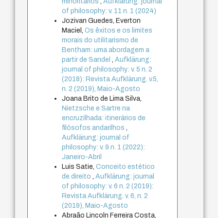
minoritários
,
Aufklärung: journal
of philosophy: v. 11 n. 1 (2024)
Jozivan Guedes, Everton
Maciel,
Os êxitos e os limites
morais do utilitarismo de
Bentham: uma abordagem a
partir de Sandel
,
Aufklärung:
journal of philosophy: v. 5 n. 2
(2018): Revista Aufklärung. v.5,
n. 2 (2019), Maio-Agosto
Joana Brito de Lima Silva,
Nietzsche e Sartre na
encruzilhada: itinerários de
filósofos andarilhos
,
Aufklärung: journal of
philosophy: v. 9 n. 1 (2022):
Janeiro-Abril
Luis Satie,
Conceito estético
de direito
,
Aufklärung: journal
of philosophy: v. 6 n. 2 (2019):
Revista Aufklärung. v. 6, n. 2
(2019), Maio-Agosto
Abraão Lincoln Ferreira Costa,