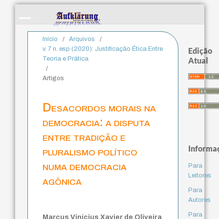
Início
/
Arquivos
/
v. 7 n. esp (2020): Justificação Ética Entre
Edição
Teoria e Prática
Atual
/
Artigos
Desacordos morais na
democracia: a disputa
entre tradição e
Informa
pluralismo político
numa democracia
Para
Leitores
agônica
Para
Autores
Para
Marcus Vinícius Xavier de Oliveira