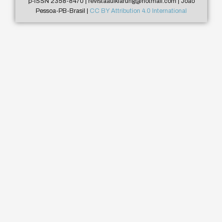
p-ISSN 2358-8470 | revistaaufklarung@hotmail.com | João
Pessoa-PB-Brasil |
CC BY Attribution 4.0 International