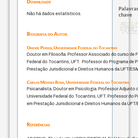
Downloads
Palavras
Não há dados estatísticos.
chave
therapy
experiência temporal
metafísica do temp
acquaintance
guayaquil
pedagogia
desejo
idade
fundamentalismo
perdón
sacrifício
leyes
bataille
género
intolerância
lei
jacobi
logos
j.c.m. neto
violencia
protágoras
palavra
Biografia do Autor
mind
multidimensionalidad
Oneide Perius,
Universidade Federal do Tocantins
Doutor em Filosofia. Professor Associado do curso de F
Federal do Tocantins, UFT. Professor do Programa de
Prestação Jurisdicional e Direitos Humanos da UFT/ES
Carlos Mendes Rosa,
Universidade Federal do Tocantins
Psicanalista. Doutor em Psicologia. Professor Adjunto 
Universidade Federal do Tocantins, UFT. Professor do
em Prestação Jurisdicional e Direitos Humanos da UF
Referências