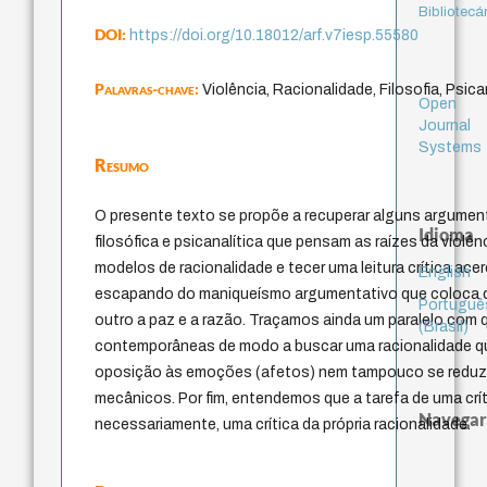
Bibliotecá
DOI:
https://doi.org/10.18012/arf.v7iesp.55580
Palavras-chave:
Violência, Racionalidade, Filosofia, Psica
Open
Journal
Systems
Resumo
O presente texto se propõe a recuperar alguns argumen
Idioma
filosófica e psicanalítica que pensam as raízes da violê
modelos de racionalidade e tecer uma leitura crítica ac
English
escapando do maniqueísmo argumentativo que coloca de
Portuguê
outro a paz e a razão. Traçamos ainda um paralelo com 
(Brasil)
contemporâneas de modo a buscar uma racionalidade que
oposição às emoções (afetos) nem tampouco se reduza
mecânicos. Por fim, entendemos que a tarefa de uma críti
Navegar
necessariamente, uma crítica da própria racionalidade.