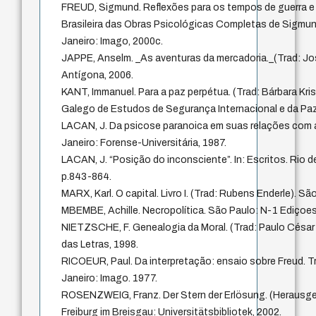
FREUD, Sigmund. Reflexões para os tempos de guerra e 
Brasileira das Obras Psicológicas Completas de Sigmund 
Janeiro: Imago, 2000c.
JAPPE, Anselm. _As aventuras da mercadoria._(Trad: Jo
Antígona, 2006.
KANT, Immanuel. Para a paz perpétua. (Trad: Bárbara Kris
Galego de Estudos de Segurança Internacional e da Paz
LACAN, J. Da psicose paranoica em suas relações com a
Janeiro: Forense-Universitária, 1987.
LACAN, J. “Posição do inconsciente”. In: Escritos. Rio d
p.843-864.
MARX, Karl. O capital. Livro I. (Trad: Rubens Enderle). S
MBEMBE, Achille. Necropolítica. São Paulo: N-1 Ediçoes
NIETZSCHE, F. Genealogia da Moral. (Trad: Paulo César
das Letras, 1998.
RICOEUR, Paul. Da interpretação: ensaio sobre Freud. Tr
Janeiro: Imago. 1977.
ROSENZWEIG, Franz. Der Stern der Erlösung. (Herausge
Freiburg im Breisgau: Universitätsbibliotek, 2002.