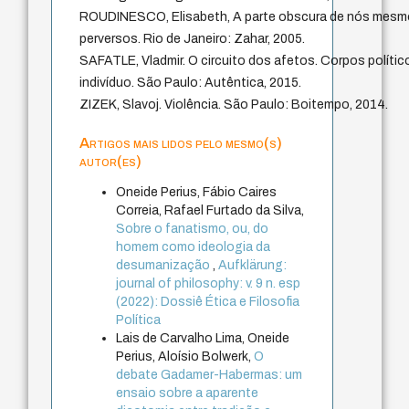
ROUDINESCO, Elisabeth, A parte obscura de nós mesmo
perversos. Rio de Janeiro: Zahar, 2005.
SAFATLE, Vladmir. O circuito dos afetos. Corpos polític
indivíduo. São Paulo: Autêntica, 2015.
ZIZEK, Slavoj. Violência. São Paulo: Boitempo, 2014.
Artigos mais lidos pelo mesmo(s)
autor(es)
Oneide Perius, Fábio Caires
Correia, Rafael Furtado da Silva,
Sobre o fanatismo, ou, do
homem como ideologia da
desumanização
,
Aufklärung:
journal of philosophy: v. 9 n. esp
(2022): Dossiê Ética e Filosofia
Política
Lais de Carvalho Lima, Oneide
Perius, Aloísio Bolwerk,
O
debate Gadamer-Habermas: um
ensaio sobre a aparente