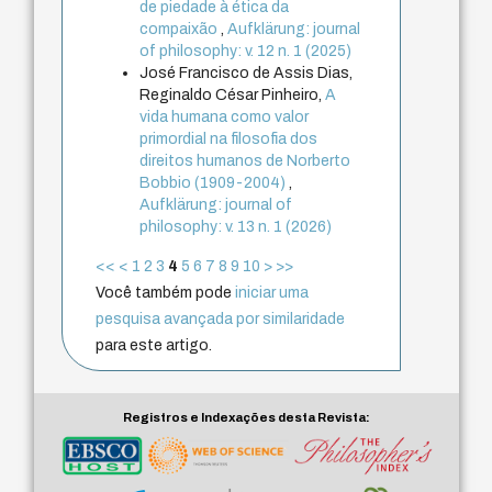
de piedade à ética da
compaixão
,
Aufklärung: journal
of philosophy: v. 12 n. 1 (2025)
José Francisco de Assis Dias,
Reginaldo César Pinheiro,
A
vida humana como valor
primordial na filosofia dos
direitos humanos de Norberto
Bobbio (1909-2004)
,
Aufklärung: journal of
philosophy: v. 13 n. 1 (2026)
<<
<
1
2
3
4
5
6
7
8
9
10
>
>>
Você também pode
iniciar uma
pesquisa avançada por similaridade
para este artigo.
Registros e Indexações desta Revista: