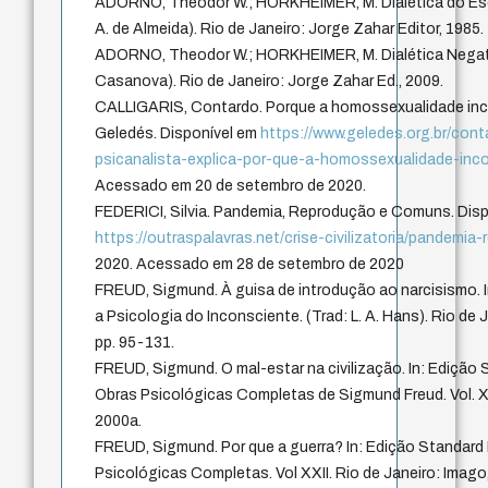
ADORNO, Theodor W.; HORKHEIMER, M. Dialética do Esc
A. de Almeida). Rio de Janeiro: Jorge Zahar Editor, 1985.
ADORNO, Theodor W.; HORKHEIMER, M. Dialética Negati
Casanova). Rio de Janeiro: Jorge Zahar Ed., 2009.
CALLIGARIS, Contardo. Porque a homossexualidade inc
Geledés. Disponível em
https://www.geledes.org.br/conta
psicanalista-explica-por-que-a-homossexualidade-in
Acessado em 20 de setembro de 2020.
FEDERICI, Silvia. Pandemia, Reprodução e Comuns. Dis
https://outraspalavras.net/crise-civilizatoria/pandemi
2020. Acessado em 28 de setembro de 2020
FREUD, Sigmund. À guisa de introdução ao narcisismo. I
a Psicologia do Inconsciente. (Trad: L. A. Hans). Rio de J
pp. 95-131.
FREUD, Sigmund. O mal-estar na civilização. In: Edição 
Obras Psicológicas Completas de Sigmund Freud. Vol. XX
2000a.
FREUD, Sigmund. Por que a guerra? In: Edição Standard 
Psicológicas Completas. Vol XXII. Rio de Janeiro: Imago