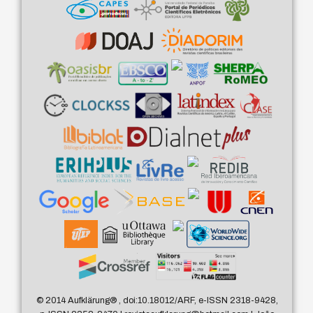
© 2014 Aufklärung
®
, doi:10.18012/ARF, e-ISSN 2318-9428,