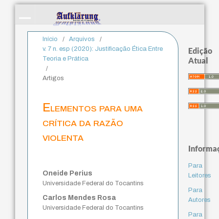
Início
/
Arquivos
/
v. 7 n. esp (2020): Justificação Ética Entre
Edição
Teoria e Prática
Atual
/
Artigos
Elementos para uma
crítica da razão
violenta
Informa
Para
Oneide Perius
Leitores
Universidade Federal do Tocantins
Para
Carlos Mendes Rosa
Autores
Universidade Federal do Tocantins
Para