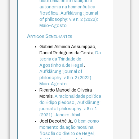
dicotomia entre tradição e
autonomia na hermenêutica
filosófica
,
Aufklärung: journal
of philosophy: v. 9 n. 2 (2022):
Maio-Agosto
Artigos Semelhantes
Gabriel Almeida Assumpção,
Daniel Rodrigues da Costa,
Da
teoria da Trindade de
Agostinho à de Hegel
,
Aufklärung: journal of
philosophy: v. 9 n. 2 (2022):
Maio-Agosto
Ricardo Manoel de Oliveira
Morais,
A racionalidade política
do Édipo piedoso
,
Aufklärung:
journal of philosophy: v. 8 n. 1
(2021): Janeiro-Abril
Joel Decothé Jr.,
O bem como
momento da ação moral na
filosofia do direito de Hegel
,