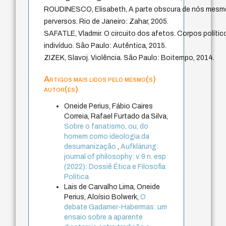
ROUDINESCO, Elisabeth, A parte obscura de nós mesmo
perversos. Rio de Janeiro: Zahar, 2005.
SAFATLE, Vladmir. O circuito dos afetos. Corpos polític
indivíduo. São Paulo: Autêntica, 2015.
ZIZEK, Slavoj. Violência. São Paulo: Boitempo, 2014.
Artigos mais lidos pelo mesmo(s)
autor(es)
Oneide Perius, Fábio Caires
Correia, Rafael Furtado da Silva,
Sobre o fanatismo, ou, do
homem como ideologia da
desumanização
,
Aufklärung:
journal of philosophy: v. 9 n. esp
(2022): Dossiê Ética e Filosofia
Política
Lais de Carvalho Lima, Oneide
Perius, Aloísio Bolwerk,
O
debate Gadamer-Habermas: um
ensaio sobre a aparente