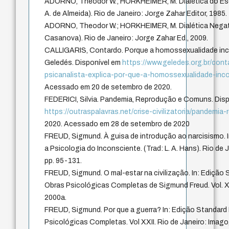
ADORNO, Theodor W.; HORKHEIMER, M. Dialética do Esc
A. de Almeida). Rio de Janeiro: Jorge Zahar Editor, 1985.
ADORNO, Theodor W.; HORKHEIMER, M. Dialética Negati
Casanova). Rio de Janeiro: Jorge Zahar Ed., 2009.
CALLIGARIS, Contardo. Porque a homossexualidade inc
Geledés. Disponível em
https://www.geledes.org.br/conta
psicanalista-explica-por-que-a-homossexualidade-in
Acessado em 20 de setembro de 2020.
FEDERICI, Silvia. Pandemia, Reprodução e Comuns. Dis
https://outraspalavras.net/crise-civilizatoria/pandemi
2020. Acessado em 28 de setembro de 2020
FREUD, Sigmund. À guisa de introdução ao narcisismo. I
a Psicologia do Inconsciente. (Trad: L. A. Hans). Rio de J
pp. 95-131.
FREUD, Sigmund. O mal-estar na civilização. In: Edição 
Obras Psicológicas Completas de Sigmund Freud. Vol. XX
2000a.
FREUD, Sigmund. Por que a guerra? In: Edição Standard 
Psicológicas Completas. Vol XXII. Rio de Janeiro: Imago