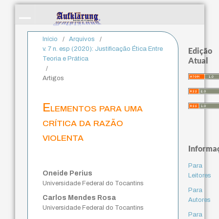
Início
/
Arquivos
/
v. 7 n. esp (2020): Justificação Ética Entre
Edição
Teoria e Prática
Atual
/
Artigos
Elementos para uma
crítica da razão
violenta
Informa
Para
Oneide Perius
Leitores
Universidade Federal do Tocantins
Para
Carlos Mendes Rosa
Autores
Universidade Federal do Tocantins
Para