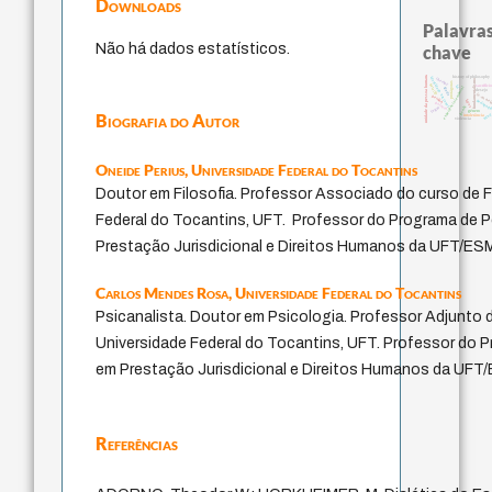
Downloads
Palavras
Não há dados estatísticos.
chave
unidade da pessoa humana
history of philosophy
identidade nacional
therapy
fundamentalismo
protágoras
bataille
sacrifíci
lei
experiência temporal
idade
desejo
j.c.m. ne
perdón
pedagogi
leyes
palavra
jacobi
logos
género
Biografia do Autor
min
intolerância
violencia
Oneide Perius,
Universidade Federal do Tocantins
Doutor em Filosofia. Professor Associado do curso de F
Federal do Tocantins, UFT. Professor do Programa de
Prestação Jurisdicional e Direitos Humanos da UFT/ES
Carlos Mendes Rosa,
Universidade Federal do Tocantins
Psicanalista. Doutor em Psicologia. Professor Adjunto 
Universidade Federal do Tocantins, UFT. Professor do
em Prestação Jurisdicional e Direitos Humanos da UF
Referências