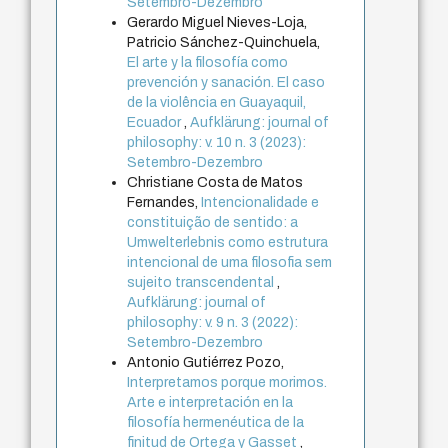
Setembro-Dezembro
Gerardo Miguel Nieves-Loja,
Patricio Sánchez-Quinchuela,
El arte y la filosofía como
prevención y sanación. El caso
de la violência en Guayaquil,
Ecuador
,
Aufklärung: journal of
philosophy: v. 10 n. 3 (2023):
Setembro-Dezembro
Christiane Costa de Matos
Fernandes,
Intencionalidade e
constituição de sentido: a
Umwelterlebnis como estrutura
intencional de uma filosofia sem
sujeito transcendental
,
Aufklärung: journal of
philosophy: v. 9 n. 3 (2022):
Setembro-Dezembro
Antonio Gutiérrez Pozo,
Interpretamos porque morimos.
Arte e interpretación en la
filosofía hermenéutica de la
finitud de Ortega y Gasset
,