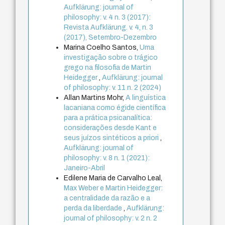
Aufklärung: journal of
philosophy: v. 4 n. 3 (2017):
Revista Aufklärung. v. 4, n. 3
(2017), Setembro-Dezembro
Marina Coelho Santos,
Uma
investigação sobre o trágico
grego na filosofia de Martin
Heidegger
,
Aufklärung: journal
of philosophy: v. 11 n. 2 (2024)
Allan Martins Mohr,
A linguística
lacaniana como égide científica
para a prática psicanalítica:
considerações desde Kant e
seus juízos sintéticos a priori
,
Aufklärung: journal of
philosophy: v. 8 n. 1 (2021):
Janeiro-Abril
Edilene Maria de Carvalho Leal,
Max Weber e Martin Heidegger:
a centralidade da razão e a
perda da liberdade
,
Aufklärung:
journal of philosophy: v. 2 n. 2