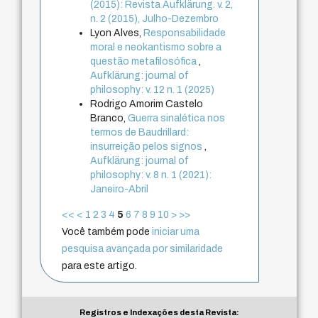
(2015): Revista Aufklärung. v. 2,
n. 2 (2015), Julho-Dezembro
Lyon Alves,
Responsabilidade
moral e neokantismo sobre a
questão metafilosófica
,
Aufklärung: journal of
philosophy: v. 12 n. 1 (2025)
Rodrigo Amorim Castelo
Branco,
Guerra sinalética nos
termos de Baudrillard:
insurreição pelos signos
,
Aufklärung: journal of
philosophy: v. 8 n. 1 (2021):
Janeiro-Abril
<<
<
1
2
3
4
5
6
7
8
9
10
>
>>
Você também pode
iniciar uma
pesquisa avançada por similaridade
para este artigo.
Registros e Indexações desta Revista: