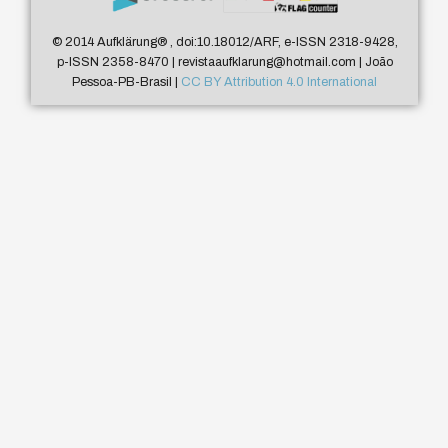
© 2014 Aufklärung
®
, doi:10.18012/ARF, e-ISSN 2318-9428,
p-ISSN 2358-8470 | revistaaufklarung@hotmail.com | João
Pessoa-PB-Brasil |
CC BY Attribution 4.0 International