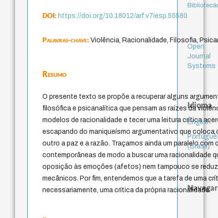
Bibliotecá
DOI:
https://doi.org/10.18012/arf.v7iesp.55580
Palavras-chave:
Violência, Racionalidade, Filosofia, Psica
Open
Journal
Systems
Resumo
O presente texto se propõe a recuperar alguns argumen
Idioma
filosófica e psicanalítica que pensam as raízes da violê
modelos de racionalidade e tecer uma leitura crítica ac
English
escapando do maniqueísmo argumentativo que coloca de
Portuguê
outro a paz e a razão. Traçamos ainda um paralelo com 
(Brasil)
contemporâneas de modo a buscar uma racionalidade que
oposição às emoções (afetos) nem tampouco se reduza
mecânicos. Por fim, entendemos que a tarefa de uma críti
Navegar
necessariamente, uma crítica da própria racionalidade.