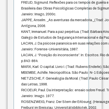
FREUD, Sigmund. Reflexões para os tempos de guerra e 
Brasileira das Obras Psicológicas Completas de Sigmund 
Janeiro: Imago, 2000c.
JAPPE, Anselm. _As aventuras da mercadoria._(Trad: Jo
Antígona, 2006.
KANT, Immanuel. Para a paz perpétua. (Trad: Bárbara Kris
Galego de Estudos de Segurança Internacional e da Paz
LACAN, J. Da psicose paranoica em suas relações com a
Janeiro: Forense-Universitária, 1987.
LACAN, J. “Posição do inconsciente”. In: Escritos. Rio d
p.843-864.
MARX, Karl. O capital. Livro I. (Trad: Rubens Enderle). S
MBEMBE, Achille. Necropolítica. São Paulo: N-1 Ediçoes
NIETZSCHE, F. Genealogia da Moral. (Trad: Paulo César
das Letras, 1998.
RICOEUR, Paul. Da interpretação: ensaio sobre Freud. Tr
Janeiro: Imago. 1977.
ROSENZWEIG, Franz. Der Stern der Erlösung. (Herausge
Freiburg im Breisgau: Universitätsbibliotek, 2002.