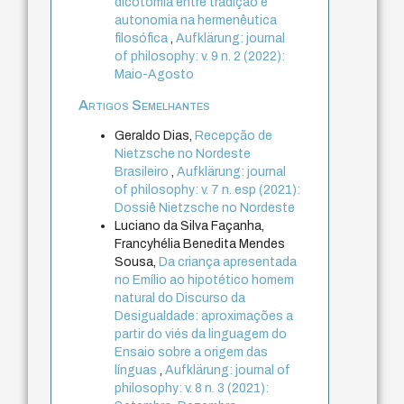
dicotomia entre tradição e
autonomia na hermenêutica
filosófica
,
Aufklärung: journal
of philosophy: v. 9 n. 2 (2022):
Maio-Agosto
Artigos Semelhantes
Geraldo Dias,
Recepção de
Nietzsche no Nordeste
Brasileiro
,
Aufklärung: journal
of philosophy: v. 7 n. esp (2021):
Dossiê Nietzsche no Nordeste
Luciano da Silva Façanha,
Francyhélia Benedita Mendes
Sousa,
Da criança apresentada
no Emílio ao hipotético homem
natural do Discurso da
Desigualdade: aproximações a
partir do viés da linguagem do
Ensaio sobre a origem das
línguas
,
Aufklärung: journal of
philosophy: v. 8 n. 3 (2021):