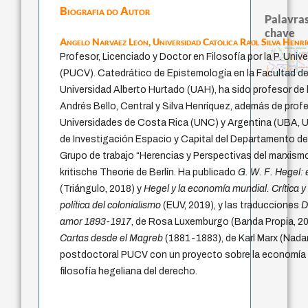
Biografia do Autor
Palavras
chave
Angelo Narváez León,
Universidad Católica Raúl Silva Henr
fundamentalismo
filosofias indígenas
guayaquil
bataille
experiência temporal
animais
papel da lei
realidad
Profesor, Licenciado y Doctor en Filosofía por la P. Univ
j.c.m. ne
sacrifício
género
leyes
homem-medida
desejo
metafísica do tempo
protágoras
jacobi
mind
idade
pedagogia
violenci
perdón
lei
logos
therapy
(PUCV). Catedrático de Epistemología en la Facultad de
palavra
intolerância
Universidad Alberto Hurtado (UAH), ha sido profesor de 
Andrés Bello, Central y Silva Henríquez, además de profe
Universidades de Costa Rica (UNC) y Argentina (UBA, 
de Investigación Espacio y Capital del Departamento de
Grupo de trabajo “Herencias y Perspectivas del marxismo
kritische Theorie de Berlín. Ha publicado
G. W. F. Hegel: 
(Triángulo, 2018) y
Hegel y la economía mundial. Crítica 
política del colonialismo
(EUV, 2019), y las traducciones
D
amor 1893-1917
, de Rosa Luxemburgo (Banda Propia, 2
Cartas desde el Magreb
(1881-1883), de Karl Marx (Nadar
postdoctoral PUCV con un proyecto sobre la economía pol
filosofía hegeliana del derecho.