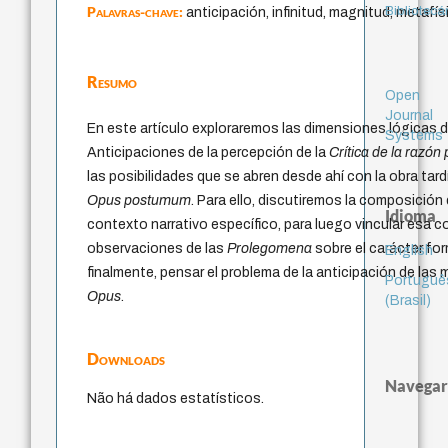
Palavras-chave:
Bibliotecá
anticipación, infinitud, magnitud, metafísi
Resumo
Open
Journal
En este artículo exploraremos las dimensiones lógicas d
Systems
Anticipaciones de la percepción de la
Crítica de la razón
las posibilidades que se abren desde ahí con la obra tar
Opus postumum
. Para ello, discutiremos la composición
Idioma
contexto narrativo específico, para luego vincular esa 
observaciones de las
Prolegomena
sobre el carácter for
English
finalmente, pensar el problema de la anticipación de las 
Portuguê
Opus
.
(Brasil)
Downloads
Navegar
Não há dados estatísticos.