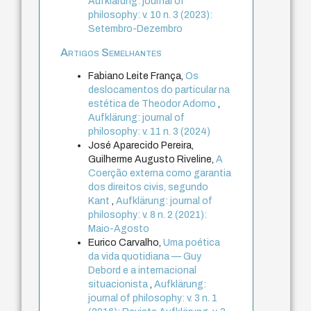
Aufklärung: journal of
philosophy: v. 10 n. 3 (2023):
Setembro-Dezembro
Artigos Semelhantes
Fabiano Leite França,
Os
deslocamentos do particular na
estética de Theodor Adorno
,
Aufklärung: journal of
philosophy: v. 11 n. 3 (2024)
José Aparecido Pereira,
Guilherme Augusto Riveline,
A
Coerção externa como garantia
dos direitos civis, segundo
Kant
,
Aufklärung: journal of
philosophy: v. 8 n. 2 (2021):
Maio-Agosto
Eurico Carvalho,
Uma poética
da vida quotidiana — Guy
Debord e a internacional
situacionista
,
Aufklärung:
journal of philosophy: v. 3 n. 1