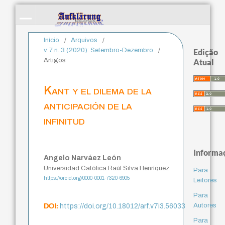
Início
/
Arquivos
/
v. 7 n. 3 (2020): Setembro-Dezembro
/
Edição
Artigos
Atual
Kant y el dilema de la
anticipación de la
infinitud
Informa
Angelo Narváez León
Universidad Católica Raúl Silva Henríquez
Para
https://orcid.org/0000-0001-7320-6905
Leitores
Para
DOI:
Autores
https://doi.org/10.18012/arf.v7i3.56033
Para