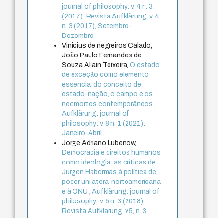
journal of philosophy: v. 4 n. 3
(2017): Revista Aufklärung. v. 4,
n. 3 (2017), Setembro-
Dezembro
Vinicius de negreiros Calado,
João Paulo Fernandes de
Souza Allain Teixeira,
O estado
de exceção como elemento
essencial do conceito de
estado-nação, o campo e os
neomortos contemporâneos
,
Aufklärung: journal of
philosophy: v. 8 n. 1 (2021):
Janeiro-Abril
Jorge Adriano Lubenow,
Democracia e direitos humanos
como ideologia: as críticas de
Jürgen Habermas à política de
poder unilateral norteamericana
e à ONU
,
Aufklärung: journal of
philosophy: v. 5 n. 3 (2018):
Revista Aufklärung. v.5, n. 3