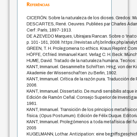
Referências
CICERÓN. Sobre la naturaleza de los dioses. Gredos: Ma
DESCARTES, René. Oeuvres. Publiées par Charles Adam 
Cerf: París, 1897-1913.
DE AZEVEDO Marques, Ubirajara Rancan. Sobre o ‘Inato’ 
p. 101-161, 2008. https://revistas.ufrj.br/index.php/analy
GREEN, T. H. Prolegomena to ethics. Kraus Reprint Com
HÖFFE, Otfried. Immanuel Kant. Verlag C. H. Beck: Münc
HUME, David. Tratado de la naturaleza humana. Tecnos: 
KANT, Immanuel. Gesammelte Schriften. Hrsg. von der K
Akademie der Wissenschaften zu Berlin, 1902.
KANT, Immanuel. Crítica de la razón pura. Traducción de
2006.
KANT, Immanuel. Dissertatio. De mundi sensibilis atque inte
Edición de Ramón Ceñal. Consejo Superior de Investigac
1961.
KANT, Immanuel. Transición de los principios metafísicos 
física. (Opus Postumum). Edición de Félix Duque. Editori
KANT, Immanuel. Prolegómenos a toda metafísica del fu
2005
KUGELMANN, Lothar. Antizipation: eine begriffsgeschic