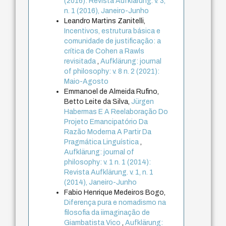
(2016): Revista Aufklärung. v. 3,
n. 1 (2016), Janeiro-Junho
Leandro Martins Zanitelli,
Incentivos, estrutura básica e
comunidade de justificação: a
crítica de Cohen a Rawls
revisitada
,
Aufklärung: journal
of philosophy: v. 8 n. 2 (2021):
Maio-Agosto
Emmanoel de Almeida Rufino,
Betto Leite da Silva,
Jürgen
Habermas E A Reelaboração Do
Projeto Emancipatório Da
Razão Moderna A Partir Da
Pragmática Linguística
,
Aufklärung: journal of
philosophy: v. 1 n. 1 (2014):
Revista Aufklärung. v. 1, n. 1
(2014), Janeiro-Junho
Fabio Henrique Medeiros Bogo,
Diferença pura e nomadismo na
filosofia da iimaginação de
Giambatista Vico
,
Aufklärung: