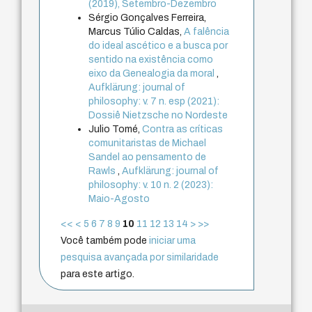
(2019), Setembro-Dezembro
Sérgio Gonçalves Ferreira,
Marcus Túlio Caldas,
A falência
do ideal ascético e a busca por
sentido na existência como
eixo da Genealogia da moral
,
Aufklärung: journal of
philosophy: v. 7 n. esp (2021):
Dossiê Nietzsche no Nordeste
Julio Tomé,
Contra as críticas
comunitaristas de Michael
Sandel ao pensamento de
Rawls
,
Aufklärung: journal of
philosophy: v. 10 n. 2 (2023):
Maio-Agosto
<<
<
5
6
7
8
9
10
11
12
13
14
>
>>
Você também pode
iniciar uma
pesquisa avançada por similaridade
para este artigo.