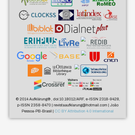
© 2014 Aufklärung
®
, doi:10.18012/ARF, e-ISSN 2318-9428,
p-ISSN 2358-8470 | revistaaufklarung@hotmail.com | João
Pessoa-PB-Brasil |
CC BY Attribution 4.0 International