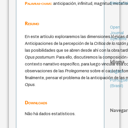
Palavras-chave:
Bibliotecá
anticipación, infinitud, magnitud, metafísi
Resumo
Open
Journal
En este artículo exploraremos las dimensiones lógicas d
Systems
Anticipaciones de la percepción de la
Crítica de la razón
las posibilidades que se abren desde ahí con la obra tar
Opus postumum
. Para ello, discutiremos la composición
Idioma
contexto narrativo específico, para luego vincular esa 
observaciones de las
Prolegomena
sobre el carácter for
English
finalmente, pensar el problema de la anticipación de las 
Portuguê
Opus
.
(Brasil)
Downloads
Navegar
Não há dados estatísticos.