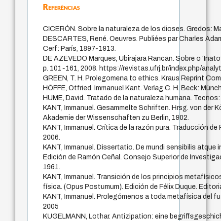
Referências
CICERÓN. Sobre la naturaleza de los dioses. Gredos: Ma
DESCARTES, René. Oeuvres. Publiées par Charles Adam 
Cerf: París, 1897-1913.
DE AZEVEDO Marques, Ubirajara Rancan. Sobre o ‘Inato’ 
p. 101-161, 2008. https://revistas.ufrj.br/index.php/analy
GREEN, T. H. Prolegomena to ethics. Kraus Reprint Com
HÖFFE, Otfried. Immanuel Kant. Verlag C. H. Beck: Münc
HUME, David. Tratado de la naturaleza humana. Tecnos: 
KANT, Immanuel. Gesammelte Schriften. Hrsg. von der K
Akademie der Wissenschaften zu Berlin, 1902.
KANT, Immanuel. Crítica de la razón pura. Traducción de
2006.
KANT, Immanuel. Dissertatio. De mundi sensibilis atque inte
Edición de Ramón Ceñal. Consejo Superior de Investigac
1961.
KANT, Immanuel. Transición de los principios metafísicos 
física. (Opus Postumum). Edición de Félix Duque. Editori
KANT, Immanuel. Prolegómenos a toda metafísica del fu
2005
KUGELMANN, Lothar. Antizipation: eine begriffsgeschic