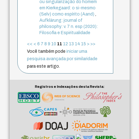
ou singularização do homem
em Kierkegaard: o si-mesmo
(Selv) como espírito (Aand)
,
Aufklärung: journal of
philosophy: v. 7 n. esp (2020):
Filosofia e Espiritualidade
<<
<
6
7
8
9
10
11
12
13
14
15
>
>>
Você também pode
iniciar uma
pesquisa avançada por similaridade
para este artigo.
Registros e Indexações desta Revista: