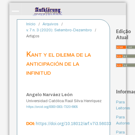
Início
/
Arquivos
/
v. 7 n. 3 (2020): Setembro-Dezembro
/
Edição
Artigos
Atual
Kant y el dilema de la
anticipación de la
infinitud
Informa
Angelo Narváez León
Universidad Católica Raúl Silva Henríquez
Para
https://orcid.org/0000-0001-7320-6905
Leitores
Para
DOI:
Autores
https://doi.org/10.18012/arf.v7i3.56033
Para