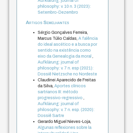
Aufklärung: journal of
philosophy: v. 10 n. 3 (2023):
Setembro-Dezembro
Artigos Semelhantes
Sérgio Gonçalves Ferreira,
Marcus Túlio Caldas,
A falência
do ideal ascético e a busca por
sentido na existência como
eixo da Genealogia da moral
,
Aufklärung: journal of
philosophy: v. 7 n. esp (2021):
Dossiê Nietzsche no Nordeste
Claudinei Aparecido de Freitas
da Silva,
Aportes clínicos
sartrianos III: método
progressivo-regressivo
,
Aufklärung: journal of
philosophy: v. 7 n. esp. (2020):
Dossiê Sartre
Gerardo Miguel Nieves-Loja,
Algunas reflexiones sobre la