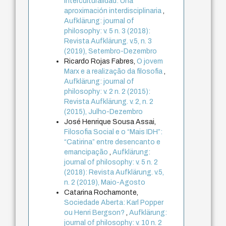
interculturalidad: Una
aproximación interdisciplinaria
,
Aufklärung: journal of
philosophy: v. 5 n. 3 (2018):
Revista Aufklärung. v.5, n. 3
(2019), Setembro-Dezembro
Ricardo Rojas Fabres,
O jovem
Marx e a realização da filosofia
,
Aufklärung: journal of
philosophy: v. 2 n. 2 (2015):
Revista Aufklärung. v. 2, n. 2
(2015), Julho-Dezembro
José Henrique Sousa Assai,
Filosofia Social e o “Mais IDH”:
“Catirina” entre desencanto e
emancipação
,
Aufklärung:
journal of philosophy: v. 5 n. 2
(2018): Revista Aufklärung. v.5,
n. 2 (2019), Maio-Agosto
Catarina Rochamonte,
Sociedade Aberta: Karl Popper
ou Henri Bergson?
,
Aufklärung:
journal of philosophy: v. 10 n. 2