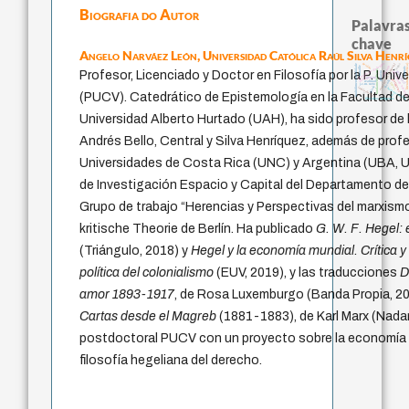
Biografia do Autor
Palavras
chave
Angelo Narváez León,
Universidad Católica Raúl Silva Henr
metafísica do tempo
experiência temporal
logos
perdón
literatura (poética
multidimensionalidade
violencia
bataille
animais
fundamentalismo
Profesor, Licenciado y Doctor en Filosofía por la P. Univ
guayaquil
palavra
identidade naciona
género
mind
protágoras
jacobi
realidad
leyes
j.c.m. neto
idade
intolerância
homem-medida
desejo
(PUCV). Catedrático de Epistemología en la Facultad de
lei
filosofias indígenas
Universidad Alberto Hurtado (UAH), ha sido profesor de 
Andrés Bello, Central y Silva Henríquez, además de profe
Universidades de Costa Rica (UNC) y Argentina (UBA, 
de Investigación Espacio y Capital del Departamento de
Grupo de trabajo “Herencias y Perspectivas del marxismo
kritische Theorie de Berlín. Ha publicado
G. W. F. Hegel: 
(Triángulo, 2018) y
Hegel y la economía mundial. Crítica 
política del colonialismo
(EUV, 2019), y las traducciones
D
amor 1893-1917
, de Rosa Luxemburgo (Banda Propia, 2
Cartas desde el Magreb
(1881-1883), de Karl Marx (Nadar
postdoctoral PUCV con un proyecto sobre la economía pol
filosofía hegeliana del derecho.