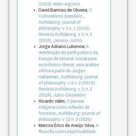
(2023): Maio-Agosto
David Barroso de Oliveira,
O
Culturalismo Brasileiro
,
Aufklärung: journal of
philosophy: v. 3 n. 1 (2016):
Revista Aufklärung. v. 3, n. 1
(2016), Janeiro-Junho
Jorge Adriano Lubenow,
A
redefinição do perfil político da
Europa de estatal-social para
econômico-liberal: uma análise
crítica a partir de Jürgen
Habermas
,
Aufklärung: journal
of philosophy: v. 3 n. 2 (2016):
Revista Aufklärung. v. 3, n. 2
(2016), Julho-Dezembro
Ricardo Valim,
O pensar
indígena como reflexão de
fronteira
,
Aufklärung: journal of
philosophy: v. 12 n. 3 (2025)
Marcos Érico de Araújo Silva,
A
filosofia como espiritualidade