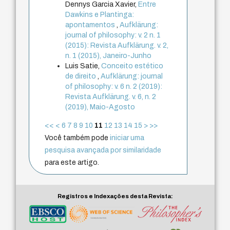
Dennys Garcia Xavier,
Entre
Dawkins e Plantinga:
apontamentos
,
Aufklärung:
journal of philosophy: v. 2 n. 1
(2015): Revista Aufklärung. v. 2,
n. 1 (2015), Janeiro-Junho
Luis Satie,
Conceito estético
de direito
,
Aufklärung: journal
of philosophy: v. 6 n. 2 (2019):
Revista Aufklärung. v. 6, n. 2
(2019), Maio-Agosto
<<
<
6
7
8
9
10
11
12
13
14
15
>
>>
Você também pode
iniciar uma
pesquisa avançada por similaridade
para este artigo.
Registros e Indexações desta Revista: