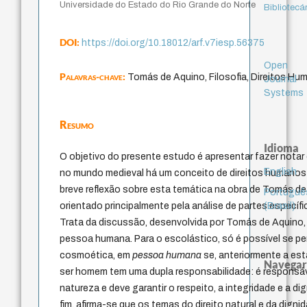
Universidade do Estado do Rio Grande do Norte
Bibliotecá
DOI:
https://doi.org/10.18012/arf.v7iesp.56375
Open
Palavras-chave:
Tomás de Aquino, Filosofia, Direitos H
Journal
Systems
Resumo
Idioma
O objetivo do presente estudo é apresentar fazer nota
English
no mundo medieval há um conceito de direitos humanos 
breve reflexão sobre esta temática na obra de Tomás de
Portuguê
(Brasil)
orientado principalmente pela análise de partes específ
Trata da discussão, desenvolvida por Tomás de Aquino, s
pessoa humana. Para o escolástico, só é possível se p
cosmoética, em
pessoa humana
se, anteriormente a est
Navegar
ser homem tem uma dupla responsabilidade: é responsáv
natureza e deve garantir o respeito, a integridade e a d
fim, afirma-se que os temas do direito natural e da dig