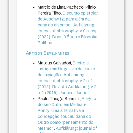
Marcio de Lima Pacheco, Plinio
Pereira Filho,
Discurso epistolar
de Auschwitz: para além da
cena do discurso
,
Aufklärung:
journal of philosophy: v. 9 n. esp
(2022): Dossiê Ética e Filosofia
Política
Artigos Semelhantes
Mateus Salvadori,
Direito e
justiça em Hegel: via da cura e
da expiação
,
Aufklärung:
journal of philosophy: v. 2 n. 1
(2015): Revista Aufklärung. v. 2,
n. 1 (2015), Janeiro-Junho
Paulo Thiago Schmitt,
A figura
do ser-Outro em Merleau-
Ponty: uma alternativa à
concepção foucaultiana do
Outro como “pensamento do
Mesmo”
,
Aufklärung: journal of