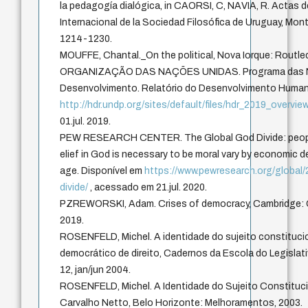
la pedagogía dialógica, in CAORSI, C, NAVIA, R. Actas d
Internacional de la Sociedad Filosófica de Uruguay, Mon
1214-1230.
MOUFFE, Chantal._On the political, Nova Iorque: Routle
ORGANIZAÇÃO DAS NAÇÕES UNIDAS. Programa das Na
Desenvolvimento. Relatório do Desenvolvimento Human
http://hdr.undp.org/sites/default/files/hdr_2019_overvie
01.jul. 2019.
PEW RESEARCH CENTER. The Global God Divide: peopl
elief in God is necessary to be moral vary by economic
age. Disponível em
https://www.pewresearch.org/global
divide/
, acessado em 21.jul. 2020.
PZREWORSKI, Adam. Crises of democracy, Cambridge: C
2019.
ROSENFELD, Michel. A identidade do sujeito constituci
democrático de direito, Cadernos da Escola do Legislativo
12, jan/jun 2004.
ROSENFELD, Michel. A Identidade do Sujeito Constitucio
Carvalho Netto, Belo Horizonte: Melhoramentos, 2003.