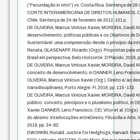
(“Fecundação in vitro”) vs. Costa Rica. Sentença de 28 
CORTE INTERAMERICANA DE DIREITOS HUMANOS. Caso 
Chile. Sentença de 24 de fevereiro de 2012, 101 p.
DE OLIVEIRA, Marcus Vinícius Xavier, MOREIRA, David Alv
desenvolvimento, políticas públicas e os Objetivos de
Sustentável: uma compreensão desde o princípio da int
Renata, GLASENAPP, Ricardo (Orgs). Propostas para um
Brasil em perspectiva, Belo Horizonte: D’Plácido, 2019, 
DE OLIVEIRA, Marcus Vinícius Xavier, MOREIRA, David Al
conceito de desenvolvimento, in DANNER, Leno Franci
OLIVEIRA, Marcus Vinícius Xavier (Org.). Direito e/ ao d
transdisciplinares, Porto Alegre: Fi, 2016, pp. 115-132.
DE OLIVEIRA, Marcus Vinícius Xavier, MOREIRA, David A
público: conceito, princípios e o pluralismo político, in 
Xavier, DANNER, Leno Francisco, CEI, Vitor et al. (Orgs)
do abismo: Interlocuções entreDireito, Filosofia e Arte, Vi
2018, pp. 34-82.
DWORKIN, Ronald. Justice for Hedghogs, Harvard: Harvar