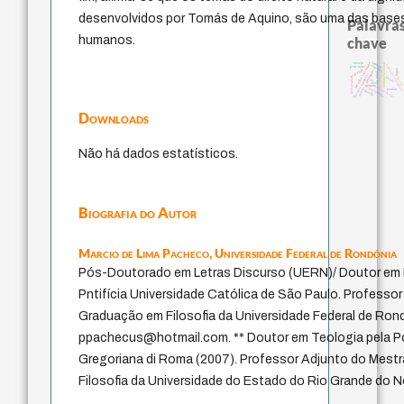
desenvolvidos por Tomás de Aquino, são uma das bases
Palavras
humanos.
chave
animais
desejo
metafísica do tempo
fundamentalismo
violencia
experiência tempora
j.c.m. neto
guayaquil
logos
protágoras
mind
filosofias indígenas
leyes
jacobi
therap
lei
pedagogia
idade
género
homem-medida
palavra
intolerância
perdón
bataille
Downloads
Não há dados estatísticos.
Biografia do Autor
Marcio de Lima Pacheco,
Universidade Federal de Rondônia
Pós-Doutorado em Letras Discurso (UERN)/ Doutor em F
Pntifícia Universidade Católica de São Paulo. Professo
Graduação em Filosofia da Universidade Federal de Rond
ppachecus@hotmail.com. ** Doutor em Teologia pela Pon
Gregoriana di Roma (2007). Professor Adjunto do Mest
Filosofia da Universidade do Estado do Rio Grande do 