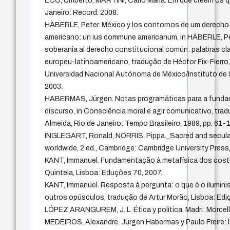
ECO, Umberto, MARTINI, Carlo Maria. Em que creem os q
Janeiro: Record. 2008.
HÄBERLE, Peter. México y los contornos de um derecho
americano: un ius commune americanum, in HÄBERLE, Pe
soberania al derecho constitucional común: palabras cl
europeu-latinoamericano, tradução de Héctor Fix-Fierro
Universidad Nacional Autónoma de México/Instituto de I
2003.
HABERMAS, Jürgen. Notas programáticas para a funda
discurso, in Consciência moral e agir comunicativo, tra
Almeida, Rio de Janeiro: Tempo Brasileiro, 1989, pp. 61-
INGLEGART, Ronald, NORRIS, Pippa._Sacred and secular: 
worldwide, 2 ed., Cambridge: Cambridge University Press
KANT, Immanuel. Fundamentação à metafísica dos cost
Quintela, Lisboa: Eduções 70, 2007.
KANT, Immanuel. Resposta à pergunta: o que é o ilumini
outros opúsculos, tradução de Artur Morão, Lisboa: Edi
LÓPEZ ARANGUREM, J. L. Ética y política, Madri: Morcell
MEDEIROS, Alexandre. Jürgen Habermas y Paulo Freire: l