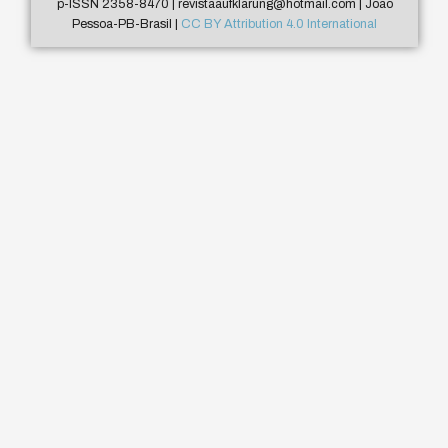
p-ISSN 2358-8470 | revistaaufklarung@hotmail.com | João
Pessoa-PB-Brasil |
CC BY Attribution 4.0 International