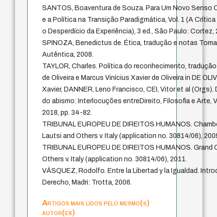
SANTOS, Boaventura de Souza. Para Um Novo Senso Co
e a Política na Transição Paradigmática, Vol. 1 (A Críti
o Desperdício da Experiência), 3 ed., São Paulo: Cortez,
SPINOZA, Benedictus de. Ética, tradução e notas Toma
Autêntica, 2008.
TAYLOR, Charles. Política do reconhecimento, tradução
de Oliveira e Marcus Vinícius Xavier de Oliveira in DE OL
Xavier, DANNER, Leno Francisco, CEI, Vitor et al (Orgs).
do abismo: Interlocuções entreDireito, Filosofia e Arte, Vi
2018, pp. 34-82.
TRIBUNAL EUROPEU DE DIREITOS HUMANOS. Chamber
Lautsi and Others v. Italy (application no. 30814/06), 200
TRIBUNAL EUROPEU DE DIREITOS HUMANOS. Grand Cha
Others v. Italy (application no. 30814/06), 2011.
VÁSQUEZ, Rodolfo. Entre la Libertad y la Igualdad. Introd
Derecho, Madri: Trotta, 2006.
Artigos mais lidos pelo mesmo(s)
autor(es)