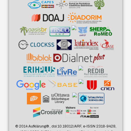
© 2014 Aufklärung
®
, doi:10.18012/ARF, e-ISSN 2318-9428,