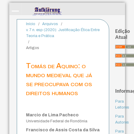
Início
/
Arquivos
/
v. 7 n. esp (2020): Justificação Ética Entre
Edição
Teoria e Prática
Atual
/
Artigos
Tomás de Aquino: o
mundo medieval que já
se preocupava com os
Informa
direitos humanos
Para
Leitores
Marcio de Lima Pacheco
Para
Universidade Federal de Rondônia
Autores
Francisco de Assis Costa da Silva
Para