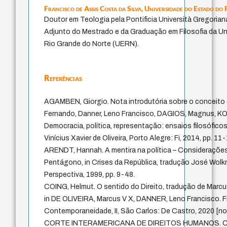
Francisco de Assis Costa da Silva,
Universidade do Estado do
Doutor em Teologia pela Pontificia Università Gregoria
Adjunto do Mestrado e da Graduação em Filosofia da U
Rio Grande do Norte (UERN).
Referências
AGAMBEN, Giorgio. Nota introdutória sobre o conceito
Fernando, Danner, Leno Francisco, DAGIOS, Magnus, K
Democracia, política, representação: ensaios filosófico
Vinícius Xavier de Oliveira, Porto Alegre: Fi, 2014, pp. 11-
ARENDT, Hannah. A mentira na política – Consideraçõ
Pentágono, in Crises da República, tradução José Wolk
Perspectiva, 1999, pp. 9-48.
COING, Helmut. O sentido do Direito, tradução de Marcus 
in DE OLIVEIRA, Marcus V X, DANNER, Leno Francisco. Fil
Contemporaneidade, II, São Carlos: De Castro, 2020 [no 
CORTE INTERAMERICANA DE DIREITOS HUMANOS. Caso 