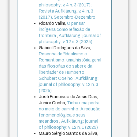
philosophy: v. 4 n. 3 (2017):
Revista Aufklärung. v. 4, n. 3
(2017), Setembro-Dezembro
Ricardo Valim,
O pensar
indígena como reflexão de
fronteira
,
Aufklärung: journal of
philosophy: v. 12 n. 3 (2025)
Gabriel Rodrigues da Silva,
Resenha de "Idealismo e
Romantismo: uma história geral
das filosofias do saber e da
liberdade" de Humberto
Schubert Coelho
,
Aufklärung:
journal of philosophy: v. 12 n. 3
(2025)
José Francisco de Assis Dias,
Junior Cunha,
Tinha uma pedra
no meio do caminho: A redução
fenomenológica e seus
meandros
,
Aufklärung: journal
of philosophy: v. 12 n. 1 (2025)
Mauro Sérgio Santos da Silva,