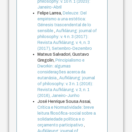
philosophy: v. 10 n. 1 (2023):
Janeiro-Abril
Felipe Larrea,
Deleuze: Del
empirismo a una estética:
Génesis trascendental de lo
sensible
,
Aufklärung: journal of
philosophy: v. 4 n. 3 (2017):
Revista Aufklärung. v. 4, n. 3
(2017), Setembro-Dezembro
Mateus Salvadori, Gustavo
Gregolin,
Principialismo e
Dworkin: algumas
considerações acerca da
eutanásia
,
Aufklärung: journal
of philosophy: v. 3 n. 1 (2016):
Revista Aufklärung. v. 3, n. 1
(2016), Janeiro-Junho
José Henrique Sousa Assai,
Crítica e Normatividade: breve
leitura filosófica-social sobre a
solidariedade política e o
orçamento participativo
,
Aufklärung: journal of