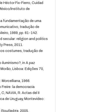
e Héctor Fix-Fierro, Cuidad
éxico/Instituto de
 a fundamentação de uma
comunicativo, tradução de
leiro, 1989, pp. 61-142.
ecular: religion and politics
ty Press, 2011.
dos costumes, tradução de
 iluminismo?, in A paz
 Morão, Lisboa: Edições 70,
 Morcelliana, 1966.
Freire: la democracia
 C, NAVIA, R. Actas del II
ica de Uruguay, Montevideo:
: Routledge, 2005.