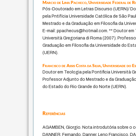
Marcio de Lima Pacheco,
Universidade Federal de 
Pós-Doutorado em Letras Discurso (UERN)/ Dou
pela Pntifícia Universidade Católica de São Pau
Mestrado e da Graduação em Filosofia da Unive
E-mail: ppachecus@hotmail.com. ** Doutor em T
Università Gregoriana di Roma (2007). Profess
Graduação em Filosofia da Universidade do Est
(UERN).
Francisco de Assis Costa da Silva,
Universidade do E
Doutor em Teologia pela Pontificia Università G
Professor Adjunto do Mestrado e da Graduação 
do Estado do Rio Grande do Norte (UERN).
Referências
AGAMBEN, Giorgio. Nota introdutória sobre o c
DANNER, Fernando, Danner, Leno Francisco, 