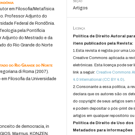
Seção
Rondônia
Artigos
tor em Filosofia/Metafísica
lo. Professor Adjunto do
rsidade Federal de Rondônia.
Licença
eologia pela Pontificia
Política de Direito Autoral par
or Adjunto do Mestrado e da
itens publicados pela Revista:
ado do Rio Grande do Norte
1.Esta revista é regida por uma Li
Creative Commons aplicada a rev
stado do Rio Grande do Norte
eletrônicas. Esta licença pode ser 
regoriana di Roma (2007).
link a seguir:
Creative Commons Att
em Filosofia da Universidade
4.0 International (CC BY 4.0)
.
2.Consonante a essa politica, a re
declara que os autores são os det
do copyright de seus artigos sem r
e podem depositar o pós-print de 
artigos em qualquer repositório ou 
Política de Direito de Uso dos
onceito de democracia, in
Metadados para informações
DAGIOS, Magnus, KONZEN,