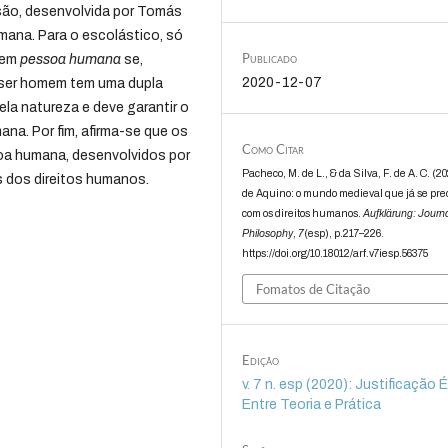
ssão, desenvolvida por Tomás
umana. Para o escolástico, só
Publicado
 em
pessoa humana
se,
2020-12-07
 ser homem tem uma dupla
la natureza e deve garantir o
ana. Por fim, afirma-se que os
Como Citar
soa humana, desenvolvidos por
Pacheco, M. de L., & da Silva, F. de A. C. (2
 dos direitos humanos.
de Aquino: o mundo medieval que já se pr
com os direitos humanos.
Aufklärung: Journa
Philosophy
,
7
(esp), p.217–226.
https://doi.org/10.18012/arf.v7iesp.56375
Fomatos de Citação
Edição
v. 7 n. esp (2020): Justificação 
Entre Teoria e Prática