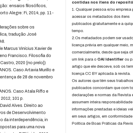
contidas nos itens do repositó
ção: ensaios filosóficos,
1. Qualquer pessoa e/ou empresa
orto Alegre: Fi, 2014, pp. 11-
acessar os metadados dos itens
publicados gratuitamente e a qulq
derações sobre os
tempo.
ica, tradução José
2.Os metadados podem ser usad
48.
licença prévia em qualquer meio,
e Marcus Vinícius Xavier de
comercialmente, desde que seja of
eno Francisco. Filosofia do
um link para o
OAI Identifier
ou p
 Castro, 2020 [no prelo])
artigo que ele desceve, sob os te
. Caso Artavia Murillo e
licença CC BY aplicada à revista.
 Sentença de 28 de novembro
Os autores que têm seus trabalho
publicados concordam que com t
S. Caso Atala Riffo e
declarações e normas da Revista 
 2012, 101 p.
assumem inteira responsabilidade
avid Alves. Direito ao
informações prestadas e ideias ve
tivos de Desenvolvimento
em seus artigos, em conformidade
o da interdependência, in
Política de Boas Práticas da Revis
ropostas para uma nova