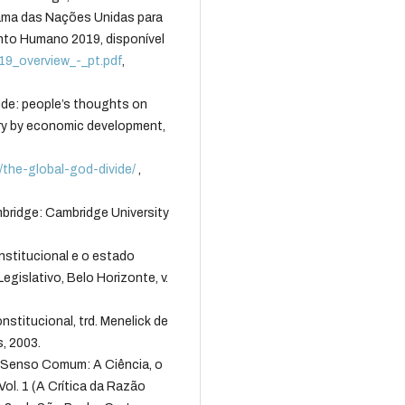
 das Nações Unidas para
nto Humano 2019, disponível
2019_overview_-_pt.pdf
,
e: people’s thoughts on
ary by economic development,
/the-global-god-divide/
,
ridge: Cambridge University
nstitucional e o estado
egislativo, Belo Horizonte, v.
stitucional, trd. Menelick de
, 2003.
Senso Comum: A Ciência, o
Vol. 1 (A Crítica da Razão