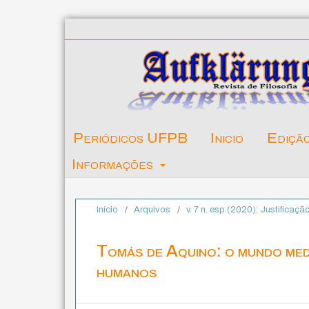
Periódicos UFPB
Inicio
Ediçã
Informações
Início
/
Arquivos
/
v. 7 n. esp (2020): Justificaçã
Tomás de Aquino: o mundo medi
humanos