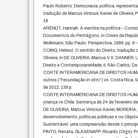
Paulo Roberto. Democracia, política, representa
tradução de Marcus Vinícius Xavier de Oliveira, P
16.
ARENDT, Hannah. A mentira na política – Consi
Documentos do Pentágono, in Crises da Repúbl
Wolkmann, São Paulo: Perspectiva, 1999, pp. 9-
COING, Helmut. O sentido do Direito, tradução d
Oliveira, in DE OLIVEIRA, Marcus V X, DANNER, L
Direito e Contemporaneidade, II, São Carlos: De
CORTE INTERAMERICANA DE DIREITOS HUMANOS
outros (“Fecundação in vitro”) vs. Costa Rica.
de 2012, 139 p.
CORTE INTERAMERICANA DE DIREITOS HUMANO
criança vs Chile. Sentença de 24 de fevereiro de
DE OLIVEIRA, Marcus Vinícius Xavier, MOREIRA, D
desenvolvimento, políticas públicas e os Obje
Sustentável: uma compreensão desde o princípi
PINTO, Renata, GLASENAPP, Ricardo (Orgs). P