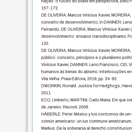
nação: o futuro do Brasil em perspectiva, Belo H
157-172.
DE OLIVEIRA, Marcus Vinícius Xavier, MOREIRA, 
conceito de desenvolvimento, in DANNER, Len
Fernando, DE OLIVEIRA, Marcus Vinícius Xavier (O
desenvolvimento: ensaios transdisciplinares, Por
132.
DE OLIVEIRA, Marcus Vinícius Xavier, MOREIRA,
público: conceito, princípios e o pluralismo polí
Vinícius Xavier, DANNER, Leno Francisco, CEI, Vit
humanos às beiras do abismo: Interlocuções entre
Vila Velha: Praia Editora, 2018, pp. 34-82.
DWORKIN, Ronald. Justice for Hedghogs, Harvard
2011.
ECO, Umberto, MARTINI, Carlo Maria. Em que cr
de Janeiro: Record. 2008.
HÄBERLE, Peter. México y los contornos de um 
común americano: un ius commune americanum,
Markus. De la soberania al derecho constitucion