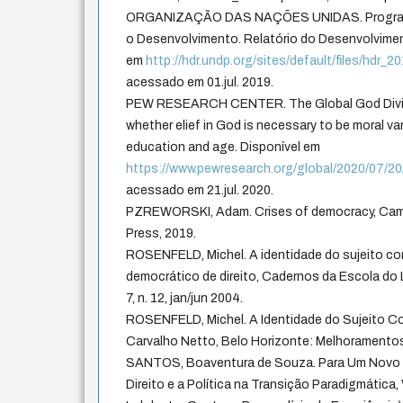
ORGANIZAÇÃO DAS NAÇÕES UNIDAS. Programa
o Desenvolvimento. Relatório do Desenvolvime
em
http://hdr.undp.org/sites/default/files/hdr_
acessado em 01.jul. 2019.
PEW RESEARCH CENTER. The Global God Divid
whether elief in God is necessary to be moral v
education and age. Disponível em
https://www.pewresearch.org/global/2020/07/20
acessado em 21.jul. 2020.
PZREWORSKI, Adam. Crises of democracy, Camb
Press, 2019.
ROSENFELD, Michel. A identidade do sujeito co
democrático de direito, Cadernos da Escola do L
7, n. 12, jan/jun 2004.
ROSENFELD, Michel. A Identidade do Sujeito Con
Carvalho Netto, Belo Horizonte: Melhoramentos
SANTOS, Boaventura de Souza. Para Um Novo 
Direito e a Política na Transição Paradigmática, 