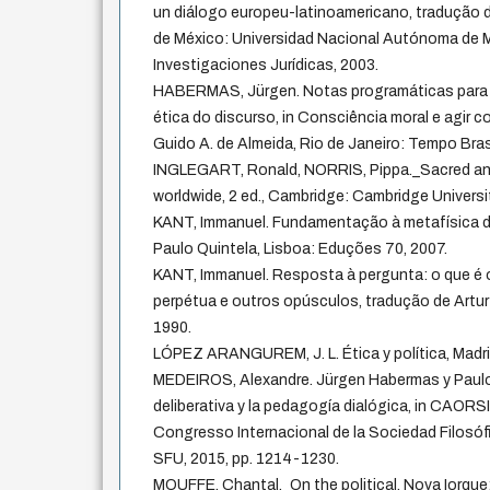
un diálogo europeu-latinoamericano, tradução d
de México: Universidad Nacional Autónoma de M
Investigaciones Jurídicas, 2003.
HABERMAS, Jürgen. Notas programáticas para
ética do discurso, in Consciência moral e agir 
Guido A. de Almeida, Rio de Janeiro: Tempo Brasi
INGLEGART, Ronald, NORRIS, Pippa._Sacred and s
worldwide, 2 ed., Cambridge: Cambridge Universi
KANT, Immanuel. Fundamentação à metafísica 
Paulo Quintela, Lisboa: Eduções 70, 2007.
KANT, Immanuel. Resposta à pergunta: o que é o
perpétua e outros opúsculos, tradução de Artur
1990.
LÓPEZ ARANGUREM, J. L. Ética y política, Madri:
MEDEIROS, Alexandre. Jürgen Habermas y Paulo 
deliberativa y la pedagogía dialógica, in CAORSI,
Congresso Internacional de la Sociedad Filosóf
SFU, 2015, pp. 1214-1230.
MOUFFE, Chantal._On the political, Nova Iorque