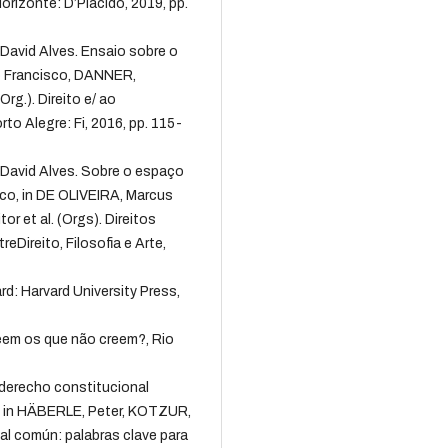
orizonte: D’Plácido, 2019, pp.
David Alves. Ensaio sobre o
o Francisco, DANNER,
rg.). Direito e/ ao
to Alegre: Fi, 2016, pp. 115-
 David Alves. Sobre o espaço
tico, in DE OLIVEIRA, Marcus
or et al. (Orgs). Direitos
Direito, Filosofia e Arte,
: Harvard University Press,
eem os que não creem?, Rio
derecho constitucional
 in HÄBERLE, Peter, KOTZUR,
al común: palabras clave para