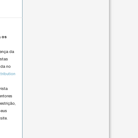
a os
cença da
istas
lida no
ribution
vista
entores
estrição,
seus
site.