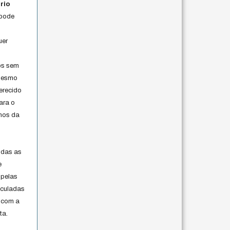
rio
 pode
uer
os sem
 mesmo
erecido
ara o
rmos da
s
odas as
e
 pelas
iculadas
 com a
ta.