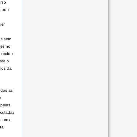
rio
 pode
uer
os sem
 mesmo
erecido
ara o
rmos da
s
odas as
e
 pelas
iculadas
 com a
ta.