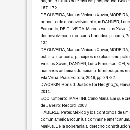
nação: o futuro do Brasil em perspectiva, Belo H
157-172.
DE OLIVEIRA, Marcus Vinícius Xavier, MOREIRA, 
conceito de desenvolvimento, in DANNER, Len
Fernando, DE OLIVEIRA, Marcus Vinícius Xavier (O
desenvolvimento: ensaios transdisciplinares, Por
132.
DE OLIVEIRA, Marcus Vinícius Xavier, MOREIRA,
público: conceito, princípios e o pluralismo polí
Vinícius Xavier, DANNER, Leno Francisco, CEI, Vit
humanos às beiras do abismo: Interlocuções entre
Vila Velha: Praia Editora, 2018, pp. 34-82.
DWORKIN, Ronald. Justice for Hedghogs, Harvard
2011.
ECO, Umberto, MARTINI, Carlo Maria. Em que cr
de Janeiro: Record. 2008.
HÄBERLE, Peter. México y los contornos de um 
común americano: un ius commune americanum,
Markus. De la soberania al derecho constitucion