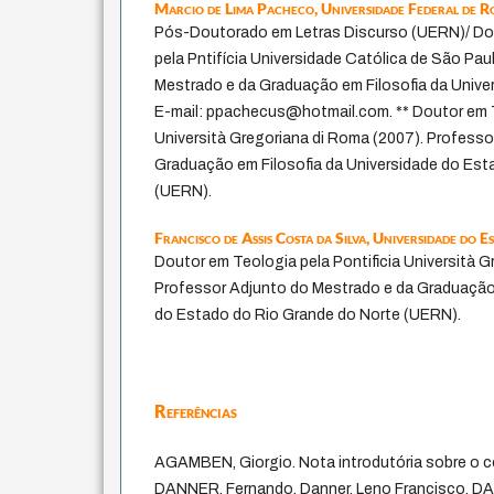
Marcio de Lima Pacheco,
Universidade Federal de 
Pós-Doutorado em Letras Discurso (UERN)/ Dou
pela Pntifícia Universidade Católica de São Pau
Mestrado e da Graduação em Filosofia da Unive
E-mail: ppachecus@hotmail.com. ** Doutor em T
Università Gregoriana di Roma (2007). Profess
Graduação em Filosofia da Universidade do Est
(UERN).
Francisco de Assis Costa da Silva,
Universidade do E
Doutor em Teologia pela Pontificia Università G
Professor Adjunto do Mestrado e da Graduação 
do Estado do Rio Grande do Norte (UERN).
Referências
AGAMBEN, Giorgio. Nota introdutória sobre o c
DANNER, Fernando, Danner, Leno Francisco, 