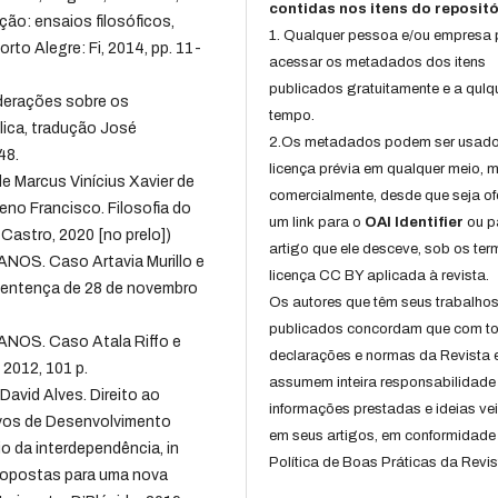
contidas nos itens do repositó
ção: ensaios filosóficos,
1. Qualquer pessoa e/ou empresa
orto Alegre: Fi, 2014, pp. 11-
acessar os metadados dos itens
publicados gratuitamente e a qulq
derações sobre os
tempo.
ica, tradução José
2.Os metadados podem ser usad
48.
licença prévia em qualquer meio,
e Marcus Vinícius Xavier de
comercialmente, desde que seja of
eno Francisco. Filosofia do
um link para o
OAI Identifier
ou p
 Castro, 2020 [no prelo])
artigo que ele desceve, sob os te
. Caso Artavia Murillo e
licença CC BY aplicada à revista.
 Sentença de 28 de novembro
Os autores que têm seus trabalho
publicados concordam que com t
S. Caso Atala Riffo e
declarações e normas da Revista 
 2012, 101 p.
assumem inteira responsabilidade
avid Alves. Direito ao
informações prestadas e ideias ve
tivos de Desenvolvimento
em seus artigos, em conformidade
o da interdependência, in
Política de Boas Práticas da Revis
ropostas para uma nova