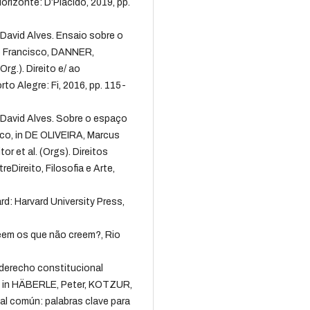
orizonte: D’Plácido, 2019, pp.
David Alves. Ensaio sobre o
o Francisco, DANNER,
rg.). Direito e/ ao
to Alegre: Fi, 2016, pp. 115-
 David Alves. Sobre o espaço
tico, in DE OLIVEIRA, Marcus
or et al. (Orgs). Direitos
Direito, Filosofia e Arte,
: Harvard University Press,
eem os que não creem?, Rio
derecho constitucional
 in HÄBERLE, Peter, KOTZUR,
al común: palabras clave para