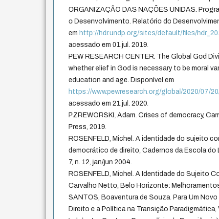
ORGANIZAÇÃO DAS NAÇÕES UNIDAS. Programa
o Desenvolvimento. Relatório do Desenvolvime
em
http://hdr.undp.org/sites/default/files/hdr_
acessado em 01.jul. 2019.
PEW RESEARCH CENTER. The Global God Divid
whether elief in God is necessary to be moral v
education and age. Disponível em
https://www.pewresearch.org/global/2020/07/20
acessado em 21.jul. 2020.
PZREWORSKI, Adam. Crises of democracy, Camb
Press, 2019.
ROSENFELD, Michel. A identidade do sujeito co
democrático de direito, Cadernos da Escola do L
7, n. 12, jan/jun 2004.
ROSENFELD, Michel. A Identidade do Sujeito Con
Carvalho Netto, Belo Horizonte: Melhoramentos
SANTOS, Boaventura de Souza. Para Um Novo 
Direito e a Política na Transição Paradigmática, 