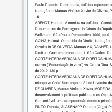
Paulo Roberto. Democracia, política, representa
tradução de Marcus Vinícius Xavier de Oliveira, P
16.
ARENDT, Hannah. A mentira na política – Consi
Documentos do Pentágono, in Crises da Repúbl
Wolkmann, São Paulo: Perspectiva, 1999, pp. 9-
COING, Helmut. O sentido do Direito, tradução d
Oliveira, in DE OLIVEIRA, Marcus V X, DANNER, L
Direito e Contemporaneidade, II, São Carlos: De
CORTE INTERAMERICANA DE DIREITOS HUMANOS
outros (“Fecundação in vitro”) vs. Costa Rica.
de 2012, 139 p.
CORTE INTERAMERICANA DE DIREITOS HUMANO
criança vs Chile. Sentença de 24 de fevereiro de
DE OLIVEIRA, Marcus Vinícius Xavier, MOREIRA, D
desenvolvimento, políticas públicas e os Obje
Sustentável: uma compreensão desde o princípi
PINTO, Renata, GLASENAPP, Ricardo (Orgs). P