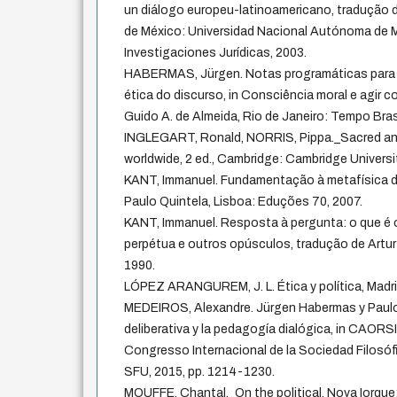
un diálogo europeu-latinoamericano, tradução d
de México: Universidad Nacional Autónoma de M
Investigaciones Jurídicas, 2003.
HABERMAS, Jürgen. Notas programáticas para
ética do discurso, in Consciência moral e agir 
Guido A. de Almeida, Rio de Janeiro: Tempo Brasi
INGLEGART, Ronald, NORRIS, Pippa._Sacred and s
worldwide, 2 ed., Cambridge: Cambridge Universi
KANT, Immanuel. Fundamentação à metafísica 
Paulo Quintela, Lisboa: Eduções 70, 2007.
KANT, Immanuel. Resposta à pergunta: o que é o
perpétua e outros opúsculos, tradução de Artur
1990.
LÓPEZ ARANGUREM, J. L. Ética y política, Madri:
MEDEIROS, Alexandre. Jürgen Habermas y Paulo 
deliberativa y la pedagogía dialógica, in CAORSI,
Congresso Internacional de la Sociedad Filosóf
SFU, 2015, pp. 1214-1230.
MOUFFE, Chantal._On the political, Nova Iorque