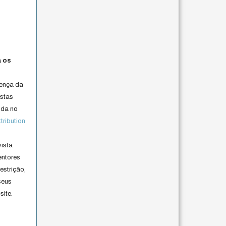
a os
cença da
istas
lida no
ribution
vista
entores
estrição,
seus
site.