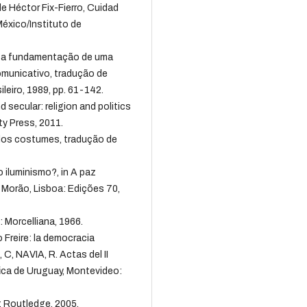
e Héctor Fix-Fierro, Cuidad
éxico/Instituto de
 a fundamentação de uma
comunicativo, tradução de
leiro, 1989, pp. 61-142.
ecular: religion and politics
ty Press, 2011.
dos costumes, tradução de
 iluminismo?, in A paz
 Morão, Lisboa: Edições 70,
 Morcelliana, 1966.
Freire: la democracia
 C, NAVIA, R. Actas del II
ica de Uruguay, Montevideo:
: Routledge, 2005.