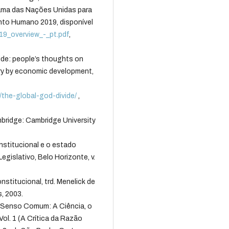
 das Nações Unidas para
nto Humano 2019, disponível
2019_overview_-_pt.pdf
,
e: people’s thoughts on
ary by economic development,
/the-global-god-divide/
,
ridge: Cambridge University
nstitucional e o estado
egislativo, Belo Horizonte, v.
stitucional, trd. Menelick de
, 2003.
Senso Comum: A Ciência, o
Vol. 1 (A Crítica da Razão