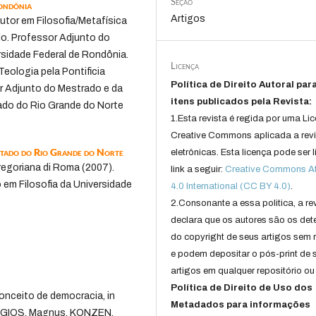
Seção
Rondônia
Artigos
tor em Filosofia/Metafísica
lo. Professor Adjunto do
rsidade Federal de Rondônia.
Licença
eologia pela Pontificia
Política de Direito Autoral par
or Adjunto do Mestrado e da
itens publicados pela Revista:
ado do Rio Grande do Norte
1.Esta revista é regida por uma Li
Creative Commons aplicada a rev
stado do Rio Grande do Norte
eletrônicas. Esta licença pode ser 
regoriana di Roma (2007).
link a seguir:
Creative Commons Att
em Filosofia da Universidade
4.0 International (CC BY 4.0)
.
2.Consonante a essa politica, a re
declara que os autores são os det
do copyright de seus artigos sem r
e podem depositar o pós-print de 
artigos em qualquer repositório ou 
Política de Direito de Uso dos
onceito de democracia, in
Metadados para informações
DAGIOS, Magnus, KONZEN,