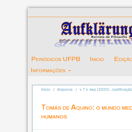
Periódicos UFPB
Inicio
Ediçã
Informações
Início
/
Arquivos
/
v. 7 n. esp (2020): Justificaçã
Tomás de Aquino: o mundo medi
humanos