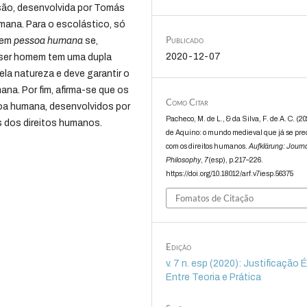
ssão, desenvolvida por Tomás
umana. Para o escolástico, só
Publicado
 em
pessoa humana
se,
2020-12-07
 ser homem tem uma dupla
la natureza e deve garantir o
ana. Por fim, afirma-se que os
Como Citar
soa humana, desenvolvidos por
Pacheco, M. de L., & da Silva, F. de A. C. (2
 dos direitos humanos.
de Aquino: o mundo medieval que já se pr
com os direitos humanos.
Aufklärung: Journa
Philosophy
,
7
(esp), p.217–226.
https://doi.org/10.18012/arf.v7iesp.56375
Fomatos de Citação
Edição
v. 7 n. esp (2020): Justificação 
Entre Teoria e Prática