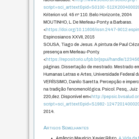
script=sci_arttext&pid=S0100-512X2004000
Kriterion vol. 45 nº 110. Belo Horizonte, 2004
MOUTINHO, L. De Merleau-Ponty a Barbaras.
<
https://doi.org/10.11606/issn.2447-9012.esp
Espinosianos XXVII, 2015
SOUSA, Tiago de Jesus. A pintura de Paul Cé
presença em Merleau-Ponty.
<
https://repositorio.ufpb.br/jspui/handle/123
páginas. Dissertação de mestrado. Mestrado em
Humanas Letras e Artes, Universidade Federal d
VERÍSSIMO, Danilo Saretta. Percepção e imperc
na tradição fenomenológica. Psicol. Pesq., Juiz de 
220,dez. Disponível em<
http://pepsic.bvsalud.o
script=sci_arttext&pid=S1982-124720140002
2014.
Artigos Semelhantes
Amâncio Maurício Xavier Rêgo,
A Vida da