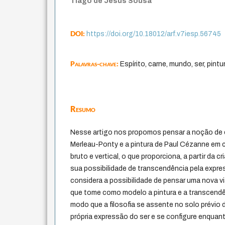
Tiago de Jesus Sousa
DOI:
https://doi.org/10.18012/arf.v7iesp.56745
Palavras-chave:
Espírito, carne, mundo, ser, pintu
Resumo
Nesse artigo nos propomos pensar a noção de 
Merleau-Ponty e a pintura de Paul Cézanne em
bruto e vertical, o que proporciona, a partir da 
sua possibilidade de transcendência pela expr
considera a possibilidade de pensar uma nova vi
que tome como modelo a pintura e a transcendê
modo que a filosofia se assente no solo prévio
própria expressão do ser e se configure enquant