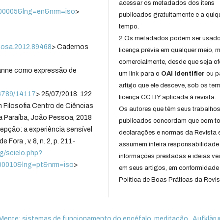
acessar os metadados dos itens
200005&lng=en&nrm=iso
>
publicados gratuitamente e a qulq
tempo.
2.Os metadados podem ser usad
inosa.2012.89468
> Cadernos
licença prévia em qualquer meio,
comercialmente, desde que seja of
zanne como expressão de
um link para o
OAI Identifier
ou p
artigo que ele desceve, sob os te
456789/14117
> 25/07/2018. 122
licença CC BY aplicada à revista.
 Filosofia Centro de Ciências
Os autores que têm seus trabalho
a Paraíba, João Pessoa, 2018
publicados concordam que com t
epção: a experiência sensível
declarações e normas da Revista 
Fora , v. 8, n. 2, p. 211-
assumem inteira responsabilidade
rg/scielo.php?
informações prestadas e ideias ve
00010&lng=pt&nrm=iso
>
em seus artigos, em conformidade
Política de Boas Práticas da Revis
 Mente: sistemas de funcionamento do encéfalo, meditação
,
Aufkläru