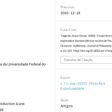
Publicado
2020-12-16
Como Citar
Tiago de Jesus Sousa. (2020). O espírito e
expressão e transcendência na obra de Pa
Cézanne.
Aufklärung: Journal of Philosophy
p.111–122. https://doi.org/10.18012/arf.v7ies
Fomatos de Citação
a da Universidade Federal do
Edição
v. 7 n. esp (2020): Filosofia e
Espiritualidade
Seção
roduction à une
Artigos
99.