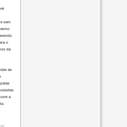
uer
os sem
 mesmo
erecido
ara o
rmos da
s
odas as
e
 pelas
iculadas
 com a
ta.
ng: