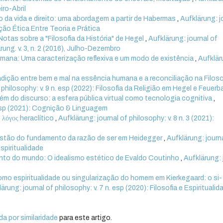
iro-Abril
 da vida e direito: uma abordagem a partir de Habermas
,
Aufklärung: j
ação Ética Entre Teoria e Prática
otas sobre a "Filosofia da História" de Hegel
,
Aufklärung: journal of
ärung. v. 3, n. 2 (2016), Julho-Dezembro
mana: Uma caracterização reflexiva e um modo de existência
,
Aufklär
dição entre bem e mal na essência humana e a reconciliação na Filoso
 philosophy: v. 9 n. esp (2022): Filosofia da Religião em Hegel e Feuer
ém do discurso: a esfera pública virtual como tecnologia cognitiva
,
. esp (2021): Cognição & Linguagem
 λόγος heraclítico
,
Aufklärung: journal of philosophy: v. 8 n. 3 (2021):
stão do fundamento da razão de ser em Heidegger
,
Aufklärung: journ
Espiritualidade
nto do mundo: O idealismo estético de Evaldo Coutinho
,
Aufklärung: 
como espiritualidade ou singularização do homem em Kierkegaard: o si-
ärung: journal of philosophy: v. 7 n. esp (2020): Filosofia e Espiritualid
a por similaridade
para este artigo.