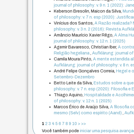
journal of philosophy: v. 9 n. 1 (2022): Jane
Keberson Bresolin, Maicon da Silva,
Mundo
of philosophy: v. 7 n. esp (2020): Justific
Vinícius dos Santos,
A Razão realizada? N
philosophy: v. 3 n. 2 (2016): Revista Aufkl
Amâncio Maurício Xavier Rêgo,
A Alma Hu
journal of philosophy: v. 12 n. 1 (2025)
Agemir Bavaresco, Christian Iber,
A contra
Religião hegeliana
,
Aufklärung: journal of
Camila Moura Pinto,
A mente estendida al
Aufklärung: journal of philosophy: v. 8 n
André Felipe Gonçalves Correia,
Hegel e o
Setembro-Dezembro
Betto Leite da Silva,
Estudos sobre a que
philosophy: v. 7 n. esp (2020): Filosofia e 
Thiago Aquino,
Hospitalidade e Acolhime
of philosophy: v. 12 n. 1 (2025)
Marcos Érico de Araújo Silva,
A filosofia 
mesmo (Selv) como espírito (Aand)
,
Aufkl
1
2
3
4
5
6
7
8
9
10
>
>>
Você também pode
iniciar uma pesquisa avançad