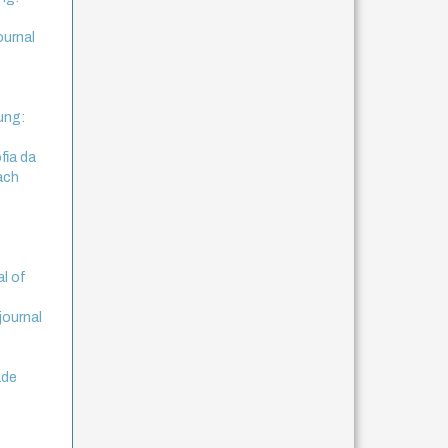
ournal
ung:
fia da
bach
al of
journal
ade