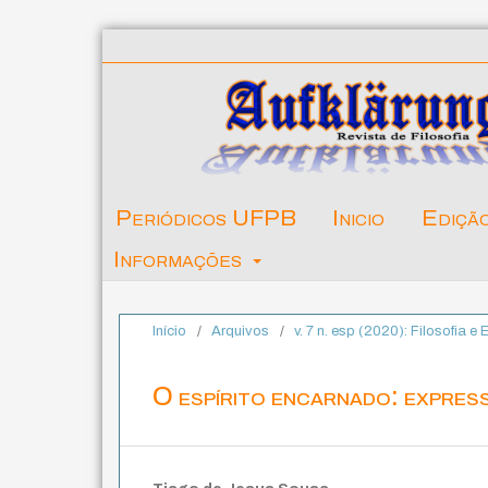
Periódicos UFPB
Inicio
Ediçã
Informações
Início
/
Arquivos
/
v. 7 n. esp (2020): Filosofia e 
O espírito encarnado: expres