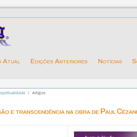
o Atual
Edições Anteriores
Notícias
S
Espiritualidade
/
Artigos
são e transcendência na obra de Paul Cézan