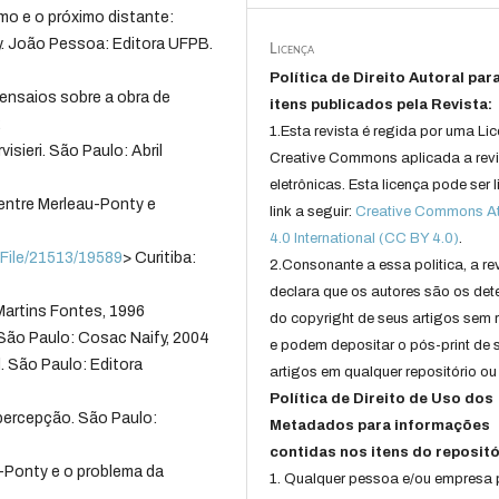
imo e o próximo distante:
y. João Pessoa: Editora UFPB.
Licença
Política de Direito Autoral par
ensaios sobre a obra de
itens publicados pela Revista:
2
1.Esta revista é regida por uma Li
ieri. São Pau­lo: Abril
Creative Commons aplicada a rev
eletrônicas. Esta licença pode ser 
entre Merleau-Ponty e
link a seguir:
Creative Commons Att
4.0 International (CC BY 4.0)
.
ewFile/21513/19589
> Curitiba:
2.Consonante a essa politica, a re
declara que os autores são os det
Martins Fontes, 1996
do copyright de seus artigos sem r
São Paulo: Cosac Naify, 2004
e podem depositar o pós-print de 
. São Paulo: Editora
artigos em qualquer repositório ou 
Política de Direito de Uso dos
ercepção. São Paulo:
Metadados para informações
contidas nos itens do repositó
u-Ponty e o problema da
1. Qualquer pessoa e/ou empresa