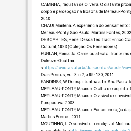
CAMINHA, Iraquitan de Oliveira. O distante próx
corpo e percepção na filosofia de Merleau-Pont
2010
CHAUI, Marilena. A experiência do pensamento: 
Merleau-Ponty. São Paulo: Martins Fontes, 200
DESCARTES, René. Descartes Trad: Enrico Corvis
Cultural, 1983 (Coleção Os Pensadores)
FURLAN, Reinaldo. Carne ou afecto: fronteiras 
Deleuze-Guattari.
<
https://revistas.ufpr.br/doispontos/article/vi
Dois Pontos, Vol. 8, n.2, p.99-130, 2011
KANDINSK, W. Do espiritual na arte. São Paulo: 
MERLEAU-PONTY, Maurice. O olho e o espírito. 
MERLEAU-PONTY, Maurice. O visível e o invisível
Perspectiva. 2003
MERLEAU-PONTY, Maurice. Fenomenologia da p
Martins Fontes, 2011
MOUTINHO, L. O sensível e o inteligível: Merlea
racionalidade. <
http://www.scielo.br/scielo.php?