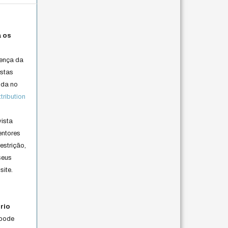
a os
cença da
istas
lida no
ribution
vista
entores
estrição,
seus
site.
rio
 pode