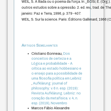
WEIL, S. A Ilíada ou o poema da força. In:_BOSI, E. (Org.)
outros estudos sobre a opressão. 2. ed. rev., trad. de T
janeiro: Paz e Terra, 1996, p. 379-407.
WEIL, S. Sur la science. Paris: Éditions Gallimard, 1966 (
Artigos Semelhantes
Cristiano Bonneau,
Dos
conceitos de certeza e a
Lógica e probabilidade - A
crítica ao estado hobbesiano e
o ensejo para a possibilidade de
uma filosofia política em Leibniz
,
Aufklärung: journal of
philosophy: v. 6 n. esp. (2019):
Revista Aufklärung. Leibniz: no
coração da metafísica. v. 4, n.
esp. (2019), Novembro
Marcos Fábio Alexandre