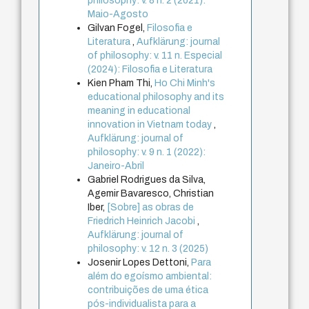
philosophy: v. 8 n. 2 (2021):
Maio-Agosto
Gilvan Fogel,
Filosofia e
Literatura
,
Aufklärung: journal
of philosophy: v. 11 n. Especial
(2024): Filosofia e Literatura
Kien Pham Thi,
Ho Chi Minh's
educational philosophy and its
meaning in educational
innovation in Vietnam today
,
Aufklärung: journal of
philosophy: v. 9 n. 1 (2022):
Janeiro-Abril
Gabriel Rodrigues da Silva,
Agemir Bavaresco, Christian
Iber,
[Sobre] as obras de
Friedrich Heinrich Jacobi
,
Aufklärung: journal of
philosophy: v. 12 n. 3 (2025)
Josenir Lopes Dettoni,
Para
além do egoísmo ambiental:
contribuições de uma ética
pós-individualista para a