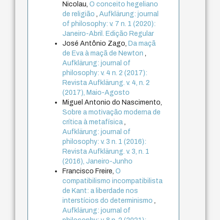
Nicolau,
O conceito hegeliano
de religião
,
Aufklärung: journal
of philosophy: v. 7 n. 1 (2020):
Janeiro-Abril. Edição Regular
José Antônio Zago,
Da maçã
de Eva à maçã de Newton
,
Aufklärung: journal of
philosophy: v. 4 n. 2 (2017):
Revista Aufklärung. v. 4, n. 2
(2017), Maio-Agosto
Miguel Antonio do Nascimento,
Sobre a motivação moderna de
crítica à metafísica
,
Aufklärung: journal of
philosophy: v. 3 n. 1 (2016):
Revista Aufklärung. v. 3, n. 1
(2016), Janeiro-Junho
Francisco Freire,
O
compatibilismo incompatibilista
de Kant: a liberdade nos
interstícios do determinismo
,
Aufklärung: journal of