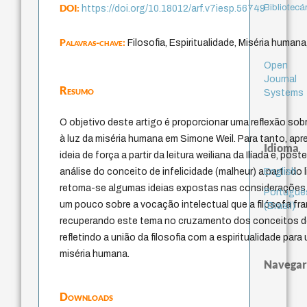
DOI:
Bibliotecá
https://doi.org/10.18012/arf.v7iesp.56749
Palavras-chave:
Filosofia, Espiritualidade, Miséria human
Open
Journal
Resumo
Systems
O objetivo deste artigo é proporcionar uma reflexão sobre
à luz da miséria humana em Simone Weil. Para tanto, apre
Idioma
ideia de força a partir da leitura weiliana da Ilíada e, po
English
análise do conceito de infelicidade (malheur) a partir do l
retoma-se algumas ideias expostas nas considerações i
Portuguê
um pouco sobre a vocação intelectual que a filósofa fra
(Brasil)
recuperando este tema no cruzamento dos conceitos de 
refletindo a união da filosofia com a espiritualidade p
miséria humana.
Navegar
Downloads