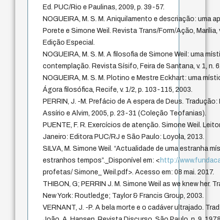
Ed. PUC/Rio e Paulinas, 2009, p. 39-57.
NOGUEIRA, M. S. M. Aniquilamento e descriação: uma a
Porete e Simone Weil. Revista Trans/Form/Ação, Marília, v.
Edição Especial.
NOGUEIRA, M. S. M. A filosofia de Simone Weil: uma míst
contemplação. Revista Sísifo, Feira de Santana, v. 1, n. 6,
NOGUEIRA, M. S. M. Plotino e Mestre Eckhart: uma místi
Ágora filosófica, Recife, v. 1/2, p. 103-115, 2003.
PERRIN, J. -M. Prefácio de A espera de Deus. Tradução: 
Assírio e Alvim, 2005, p. 23-31 (Coleção Teofanias).
PUENTE, F. R. Exercícios de atenção. Simone Weil. Leito
Janeiro: Editora PUC/RJ e São Paulo: Loyola, 2013.
SILVA, M. Simone Weil. “Actualidade de uma estranha mí
estranhos tempos”._Disponível em: <
http://www.fundac
profetas/ Simone_ Weil.pdf>. Acesso em: 08 mai. 2017.
THIBON, G; PERRIN J. M. Simone Weil as we knew her. T
New York: Routledge; Taylor & Francis Group, 2003.
VERNANT, J. -P. A bela morte e o cadáver ultrajado. Trad
João. A. Hansen. Revista Discurso, São Paulo, n. 9, 1978