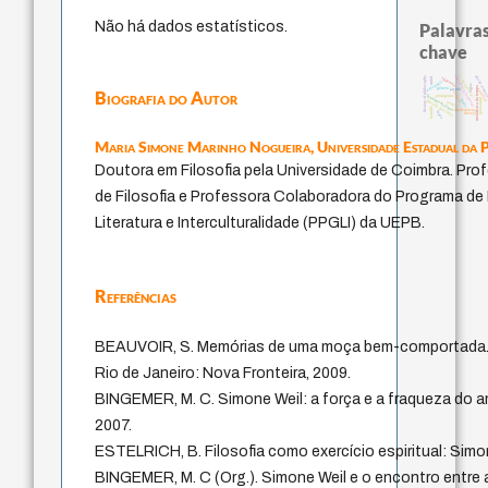
Não há dados estatísticos.
Palavras
chave
j.c.m. neto
experiência temporal
direito roma
history of philosophy
violencia
mind
pedagogia
logos
metafísica do tempo
género
jacobi
Biografia do Autor
animai
palavra
lei
fundamentalismo
protágoras
guayaquil
idade
filosofia brasileira
perdón
bataille
intolerância
leyes
desejo
Maria Simone Marinho Nogueira,
Universidade Estadual da 
Doutora em Filosofia pela Universidade de Coimbra. Pr
de Filosofia e Professora Colaboradora do Programa d
Literatura e Interculturalidade (PPGLI) da UEPB.
Referências
BEAUVOIR, S. Memórias de uma moça bem-comportada. 2. 
Rio de Janeiro: Nova Fronteira, 2009.
BINGEMER, M. C. Simone Weil: a força e a fraqueza do am
2007.
ESTELRICH, B. Filosofia como exercício espiritual: Simon
BINGEMER, M. C (Org.). Simone Weil e o encontro entre a