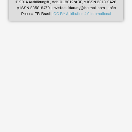
© 2014 Aufklärung
®
, doi:10.18012/ARF, e-ISSN 2318-9428,
p-ISSN 2358-8470 | revistaaufklarung@hotmail.com | João
Pessoa-PB-Brasil |
CC BY Attribution 4.0 International