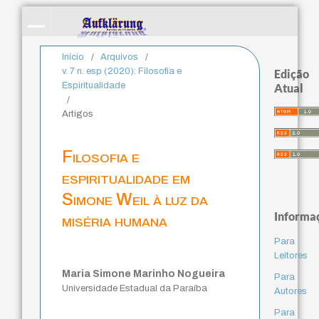
Início
/
Arquivos
/
v. 7 n. esp (2020): Filosofia e
Edição
Espiritualidade
Atual
/
Artigos
Filosofia e
espiritualidade em
Simone Weil à luz da
Informa
miséria humana
Para
Leitores
Maria Simone Marinho Nogueira
Para
Universidade Estadual da Paraíba
Autores
Para