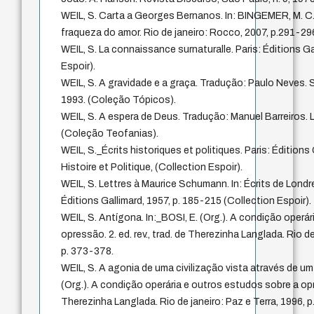
WEIL, S. Carta a Georges Bernanos. In: BINGEMER, M. C. 
fraqueza do amor. Rio de janeiro: Rocco, 2007, p.291-29
WEIL, S. La connaissance surnaturalle. Paris: Éditions Ga
Espoir).
WEIL, S. A gravidade e a graça. Tradução: Paulo Neves. 
1993. (Coleção Tópicos).
WEIL, S. A espera de Deus. Tradução: Manuel Barreiros. L
(Coleção Teofanias).
WEIL, S._Écrits historiques et politiques. Paris: Éditions Ga
Histoire et Politique, (Collection Espoir).
WEIL, S. Lettres à Maurice Schumann. In: Écrits de Londres
Éditions Gallimard, 1957, p. 185-215 (Collection Espoir).
WEIL, S. Antígona. In:_BOSI, E. (Org.). A condição operá
opressão. 2. ed. rev., trad. de Therezinha Langlada. Rio de
p. 373-378.
WEIL, S. A agonia de uma civilização vista através de um
(Org.). A condição operária e outros estudos sobre a opres
Therezinha Langlada. Rio de janeiro: Paz e Terra, 1996, p