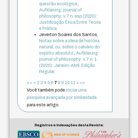
questão ecológica
,
Aufklärung: journal of
philosophy: v. 7 n. esp (2020):
Justificação Ética Entre Teoria
e Prática
Jeverton Soares dos Santos,
Notas sobre a ideia de história
natural, ou: sobre o calvário do
espírito absoluto
,
Aufklärung:
journal of philosophy: v. 7 n. 1
(2020): Janeiro-Abril. Edição
Regular
<<
<
2
3
4
5
6
7
8
9
10
11
>
>>
Você também pode
iniciar uma
pesquisa avançada por similaridade
para este artigo.
Registros e Indexações desta Revista: